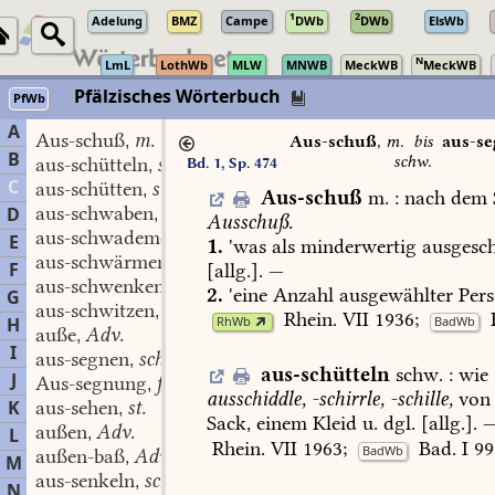
1
2
Adelung
BMZ
Campe
DWb
DWb
ElsWb
N
LmL
LothWb
MLW
MNWB
MeckWB
MeckWB
Pfälzisches Wörterbuch
PfWb
A
Aus-schuß
m.
,
Aus-schuß
,
m.
bis
aus-s
B
schw.
aus-schütteln
schw.
Bd. 1, Sp. 474
,
C
aus-schütten
st. u. schw.
,
Aus-schuß
m.
:
nach
dem
aus-schwaben
schw.
D
,
Ausschuß.
aus-schwademen
schw.
,
E
1.
'was
als
minderwertig
ausgesc
aus-schwärmen
schw.
,
F
[allg.].
—
aus-schwenken
schw.
,
2.
'eine
Anzahl
ausgewählter
Pers
G
aus-schwitzen
schw.
,
Rhein.
VII
1936
;
RhWb
BadWb
H
auße
Adv.
,
I
aus-segnen
schw.
,
aus-schütteln
schw.
:
wie
J
Aus-segnung
f.
,
ausschiddle,
-schirrle,
-schille,
von
K
aus-sehen
st.
,
Sack,
einem
Kleid
u.
dgl.
[allg.].
außen
Adv.
L
,
Rhein.
VII
1963
;
Bad.
I
99
BadWb
außen-baß
Adv.
,
M
aus-senkeln
schw.
,
N