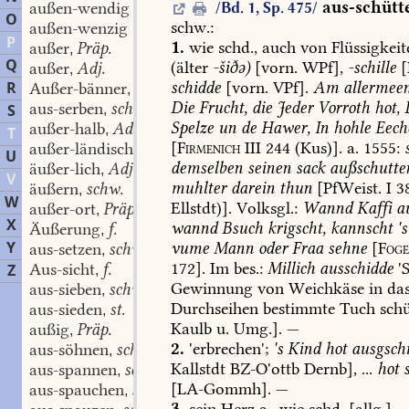
aus-schütt
außen-wendig
/Bd. 1, Sp. 475/
O
schw.
:
außen-wenzig
P
1.
wie
schd.,
auch
von
Flüssigkeit
außer
Präp.
,
Q
(älter
-šiðə)
[vorn.
WPf],
-schille
[
außer
Adj.
,
schidde
[vorn.
VPf].
Am
allermeen
R
Außer-bänner
m.
,
Die
Frucht,
die
Jeder
Vorroth
hot,
aus-serben
schw.
S
,
Spelze
un
de
Hawer,
In
hohle
Eech
außer-halb
Adv.
,
T
[
Firmenich
III
244
(Kus)].
a.
1555:
außer-ländisch
Adj.
,
U
demselben
seinen
sack
außschutte
äußer-lich
Adj.
,
V
muhlter
darein
thun
[PfWeist.
I
3
äußern
schw.
,
W
Ellstdt)].
Volksgl.:
Wannd
Kaffi
au
außer-ort
Präp.
,
X
wannd
Bsuch
krigscht,
kannscht
's
Äußerung
f.
,
Y
vume
Mann
oder
Fraa
sehne
[
Foge
aus-setzen
schw.
,
172].
Im
bes.:
Millich
ausschidde
'
Aus-sicht
f.
Z
,
Gewinnung
von
Weichkäse
in
da
aus-sieben
schw.
,
Durchseihen
bestimmte
Tuch
schü
aus-sieden
st.
,
Kaulb
u.
Umg.].
—
außig
Präp.
,
2.
'erbrechen';
's
Kind
hot
ausgschi
aus-söhnen
schw.
,
Kallstdt
BZ-O'ottb
Dernb
],
...
hot
s
aus-spannen
schw.
,
[
LA-Gommh
].
—
aus-spauchen
schw.
,
3.
sein
Herz
a.,
wie
schd.
[allg.].