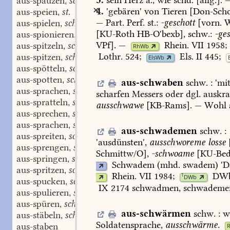
aus-spauzen
schw.
,
4.
'gebären'
von
Tieren
[
Don-Sch
aus-speien
st.
,
—
Part.
Perf.
st.:
-geschott
[vorn.
W
aus-spielen
schw.
,
[
KU-Roth
HB-O'bexb
],
schw.:
-ges
aus-spionieren
schw.
,
VPf].
—
Rhein.
VII
1958
;
aus-spitzeln
schw.
,
RhWb
Lothr.
524
;
Els.
II
445
;
aus-spitzen
schw.
,
ElsWb
aus-spötteln
schw.
,
aus-spotten
schw.
,
aus-schwaben
schw.
:
'
mit
aus-sprachen
schw.
,
scharfen
Messers
oder
dgl.
auskra
aus-spratteln
schw.
,
ausschwawe
[
KB-Rams
].
—
Wohl
aus-sprechen
st. schw.
,
aus-sprachen
st. schw.
,
aus-schwademen
schw.
:
aus-spreiten
schw.
,
'
ausdünsten
',
ausschworeme
losse
aus-sprengen
schw.
,
Schmittw/O
],
-schwoame
[
KU-Be
aus-springen
st.
,
Schwadem
(mhd.
swadem)
'D
aus-spritzen
schw.
,
Rhein.
VII
1984
;
DWb
1
DWb
aus-spucken
schw.
,
IX
2174
schwadmen,
schwademe
aus-spulieren
schw.
,
aus-spüren
schw.
,
aus-schwärmen
schw.
:
w
aus-stäbeln
schw.
,
Soldatensprache,
ausschwärme.
aus-staben