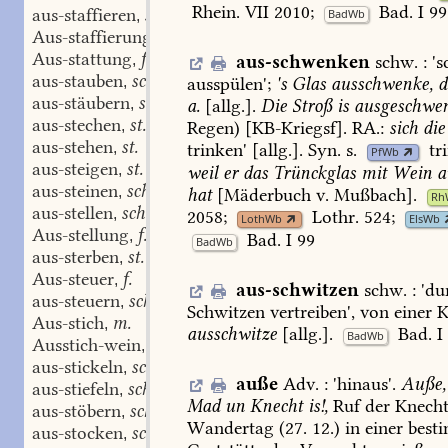
Rhein.
VII
2010
;
Bad.
I
99
aus-staffieren
schw.
BadWb
,
Aus-staffierung
f.
,
Aus-stattung
f.
,
aus-schwenken
schw.
:
'
s
aus-stauben
schw.
,
ausspülen
';
's
Glas
ausschwenke,
d
aus-stäubern
schw.
,
a.
[allg.].
Die
Stroß
is
ausgeschwe
aus-stechen
st.
,
Regen)
[
KB-Kriegsf
].
RA.:
sich
die
aus-stehen
st.
,
trinken'
[allg.].
Syn.
s.
tr
PfWb
aus-steigen
st.
,
weil
er
das
Trünckglas
mit
Wein
a
aus-steinen
schw.
,
hat
[Mäderbuch
v.
Mußbach].
Rh
aus-stellen
schw.
,
2058
;
Lothr.
524
;
LothWb
ElsWb
Aus-stellung
f.
,
Bad.
I
99
BadWb
aus-sterben
st.
,
Aus-steuer
f.
,
aus-schwitzen
schw.
:
'
du
aus-steuern
schw.
,
Schwitzen
vertreiben
',
von
einer
K
Aus-stich
m.
,
ausschwitze
[allg.].
Bad.
I
BadWb
Ausstich-wein
m.
,
aus-stickeln
schw.
,
auße
Adv.
:
'
hinaus
'.
Auße,
aus-stiefeln
schw.
,
Mad
un
Knecht
is!,
Ruf
der
Knecht
aus-stöbern
schw.
,
Wandertag
(27.
12.)
in
einer
best
aus-stocken
schw.
,