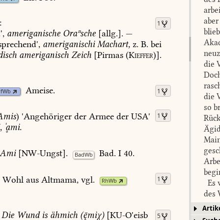
arbe
aber
:
1
blie
',
ameriganische
Oraⁿsche
[allg.].
—
Akad
sprechend',
ameriganischi
Machart,
z.
B.
bei
neuz
isch
ameriganisch
Zeich
[Pirmas
(
Kieffer
)].
die 
Doch
rasc
Ameise
.
1
PfWb
die 
so b
Amis
)
'Angehöriger
der
Armee
der
USA'
1
Rück
,
ˈḁmi.
Ägid
Main
gesc
Ami
[
NW-Ungst
].
Bad.
I
40
.
BadWb
Arbe
begi
Wohl
aus
Altmama,
vgl.
1
RhWb
Es w
des 
Vora
Artik
Die
Wund
is
ähmich
(miχ)
[
KU-O'eisb
Grun
5