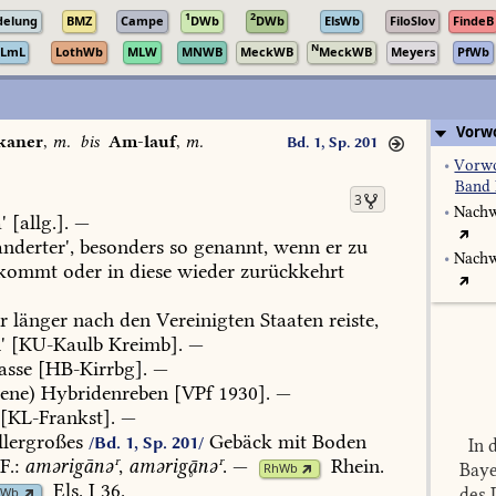
1
2
delung
BMZ
Campe
DWb
DWb
ElsWb
FiloSlov
FindeB
N
LmL
LothWb
MLW
MNWB
MeckWB
MeckWB
Meyers
PfWb
Vorwo
kaner
,
m.
bis
Am-lauf
,
m.
Bd. 1, Sp. 201
•
Vorwo
Band 
3
•
Nachw
'
[allg.].
—
derter',
besonders
so
genannt,
wenn
er
zu
•
Nachw
kommt
oder
in
diese
wieder
zurückkehrt
r
länger
nach
den
Vereinigten
Staaten
reiste,
'
[
KU-Kaulb
Kreimb
].
—
asse
[
HB-Kirrbg
].
—
ene)
Hybridenreben
[VPf
1930].
—
[
KL-Frankst
].
—
lergroßes
Gebäck
mit
Boden
/Bd. 1, Sp. 201/
In d
F.:
amərigānəʳ
,
amərignəʳ
.
—
Rhein.
Baye
RhWb
Els.
I
36
.
des 
sWb