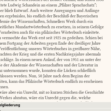
itete Ludwig Schandein an einem „Pfälzer Sprachschatz”;
 er blieb Entwurf. Auch weitere Anregungen und Anfänge
ben ergebnislos, bis endlich der Beschluß der Bayerischen
emie der Wissenschaften, Schmellers Werk durch ein
eitliches Mundartwörterbuch zu ersetzen, in seinem Gefolge
Vorarbeiten auch für ein pfälzisches Wörterbuch einleitete.
 vermochte das Werk erst seit 1925 zu gedeihen. Schien bei
hem Fortgang der Arbeiten gegen Ende der dreißiger Jahre
Veröffentlichung unseres Wörterbuches in greifbarer Nähe,
rachten der Krieg und die ersten Nachkriegsjahre abermals
schläge. In einem neuen Anlauf, der von 1951 an unter der
e der Akademie der Wissenschaften und der Literatur in
z unternommen wurde, konnten die Lücken schließlich
hlossen werden. Nun, 50 Jahre nach dem Beginn der
iten, kann das Pfälzische Wörterbuch endlich zu erscheinen
nnen.
äre aber ein Unrecht, mit so kurzen Strichen die Geschichte
Werkes abzutun, wäre ein Unrecht gegen die, welche
rbeiten leisteten, Anregungen gaben, wissenschaftliche
elgliederung
dlagen schufen, und erst recht gegen die früheren und