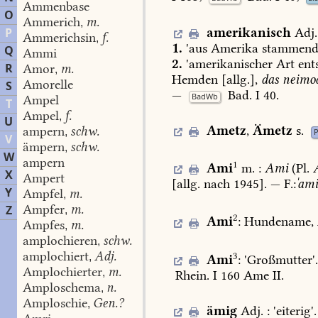
Ammenbase
O
Ammerich
m.
,
amerikanisch
Adj.
P
Ammerichsin
f.
,
1.
'aus
Amerika
stammend
Q
Ammi
2.
'amerikanischer
Art
ent
R
Amor
m.
,
Hemden
[allg.],
das
neimod
Amorelle
S
—
Bad.
I
40
.
BadWb
Ampel
T
Ampel
f.
,
U
Ametz
,
Ämetz
s.
ampern
schw.
,
V
ämpern
schw.
,
W
ampern
1
Ami
m.
:
Ami
(Pl.
X
Ampert
[allg.
nach
1945].
—
F.:
ˈami
Y
Ampfel
m.
,
Ampfer
m.
Z
,
2
Ami
:
Hundename,
Ampfes
m.
,
amplochieren
schw.
,
amplochiert
Adj.
3
,
Ami
:
'Großmutter'.
Amplochierter
m.
,
Rhein.
I
160
Ame
II.
Amploschema
n.
,
Amploschie
Gen.?
,
ämig
Adj.
:
'
eiterig
'.