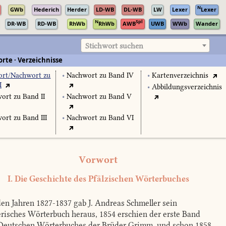
N
GWb
Hederich
Herder
LD-WB
DL-WB
LW
Lexer
Lexer
N
Spl
DR-WB
RD-WB
RhWb
RhWb
AWB
UWB
WWb
Wander
Stichwort suchen
rte · Verzeichnisse
rt/Nachwort zu
•
Nachwort zu Band IV
•
Kartenverzeichnis
I
•
Abbildungsverzeichnis
ort zu Band II
•
Nachwort zu Band V
ort zu Band III
•
Nachwort zu Band VI
Vorwort
I. Die Geschichte des Pfälzischen Wörterbuches
en Jahren 1827-1837 gab J. Andreas Schmeller sein
risches Wörterbuch heraus, 1854 erschien der erste Band
Deutschen Wörterbuches der Brüder Grimm, und schon 1858