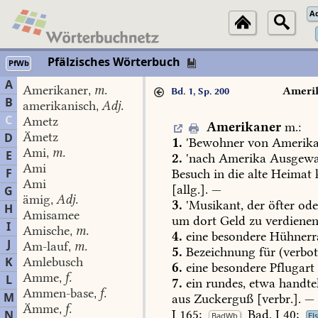
A
Pfälzisches Wörterbuch
PfWb
A
Amerikaner
m.
,
Ameri
Bd. 1, Sp. 200
B
amerikanisch
Adj.
,
C
Ametz
Amerikaner
m.
:
Ämetz
D
1.
'Bewohner
von
Amerika
Ami
m.
,
E
2.
'nach
Amerika
Ausgewan
Ami
F
Besuch
in
die
alte
Heimat
Ami
[allg.].
—
G
ämig
Adj.
,
3.
'Musikant,
der
öfter
ode
H
Amisamee
um
dort
Geld
zu
verdienen
I
Amische
m.
,
4.
eine
besondere
Hühnerr
J
Am-lauf
m.
,
5.
Bezeichnung
für
(verbot
K
Amlebusch
6.
eine
besondere
Pflugart
Amme
f.
L
,
7.
ein
rundes,
etwa
handtel
Ammen-base
f.
,
M
aus
Zuckerguß
[verbr.].
—
Ämme
f.
,
I
165
;
Bad.
I
40
;
N
BadWb
El