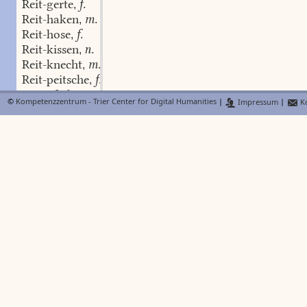
Reit-gerte
f.
,
Reit-haken
m.
,
Reit-hose
f.
,
Reit-kissen
n.
,
Reit-knecht
m.
,
Reit-peitsche
f.
,
Reit-pfad
m.
,
©
Kompetenzzentrum - Trier Center for Digital Humanities
|
Impressum
|
Ko
Reit-pferd
n.
,
Reit-sattel
m.
,
Reitsche
f.
,
Reitschel
f.
,
reitscheln
schw.
,
Reit-schemel
m.
,
reitschen
schw.
,
Reit+-schmied
m.
,
Reit-schule
f.
,
Reitschul-gaul
m.
,
Reitschul-geld
n.
,
Reitschul-knecht
m.
,
Reitschul-mäden
n.
,
Reit-stiefel
Pl.
,