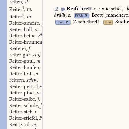
reiten
st.
,
1
Reiß-brett
n.
:
wie
schd.,
-b
Reiter
m.
,
bräät,
s.
Brett
[mancheror
2
PfWb
Reiter
m.
,
Zeichelbrett
.
Südhe
PfWb
SHW
Reiter-ameise
f.
,
Reiter-ball
m.
,
Reiter-beine
Pl.
,
Reiter-brunnen
m.
,
Reiterei
f.
,
reiter-gar
Adj.
,
Reiter-gaul
m.
,
Reiter-haufen
m.
,
Reiter-hof
m.
,
reitern
schw.
,
Reiter-peitsche
f.
,
Reiter-pfad
m.
,
Reiter-salbe
f.
,
Reiter-schule
f.
,
Reiter-sieb
n.
,
Reiter-stiefel
Pl.
,
Reit-gaul
m.
,