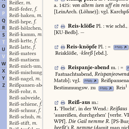
Reißer
m.
,
a.
1425:
von
altem
isen
uff
ein
reis
O
Reiß-feder
f.
,
[LeinArch.
(Löhne)];
vgl.
Karchpf
P
Reiß-haken
m.
,
Q
Reiß-hepe
f.
,
Reis-klöße
Pl.
:
wie
schd.,
R
Reiß-hölzchen
n.
,
[
KU-Bedb
].
—
Reiß-kamm
m.
S
,
Reiß-kette
f.
,
T
Reis-knöpfe
Pl.
:
=
Reiß-latte
f.
,
PfWb
U
Reisklöße
,
-kleeß
[ebd.].
Reiß-matees
V
Reiß-matisem
W
Reiß-mich-um
m.
,
Reispanje-abend
m.
:
=
X
Reiß-mischung
f.
,
Fastnachtsabend
,
Reispanjeowen
Y
Reiß-nagel
m.
,
Matzb
];
vgl.
Reißpansen
PfWb
Reißpansen-abend
m.
Z
,
1
Bestimmungsw.
zu
Reis
PfWb
Reiß-rohr
n.
,
Reiß-salweide
f.
,
Reiß-aus
m.
:
Reiß-schiene
f.
,
1.
'Flucht',
in
der
Wend.:
Reißaus
Reiß-schnur
f.
,
'ausreißen,
durchgehen'
[verbr.
VP
Reiß-schuh
m.
,
WPf].
Die
Gail
nemme
R.
[
PS-Bur
Reiß-stift
m.
,
heeßt's
R.
nemme
(damit
man
nic