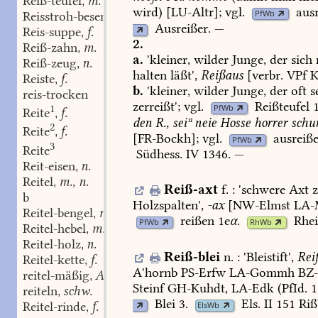
Reiß-teufel
m.
,
wird)
[
LU-Altr
];
vgl.
aus
PfWb
Reisstroh-besem
m.
,
Ausreißer
.
—
Reis-suppe
f.
,
2.
Reiß-zahn
m.
,
a.
'kleiner,
wilder
Junge,
der
sich
Reiß-zeug
n.
,
halten
läßt',
Reißaus
[verbr.
VPf
K
Reiste
f.
,
b.
'kleiner,
wilder
Junge,
der
oft
s
reis-trocken
zerreißt';
vgl.
Reißteufel
1
1
PfWb
Reite
f.
,
den
R.,
seiⁿ
neie
Hosse
horrer
schu
2
Reite
f.
,
[
FR-Bockh
];
vgl.
ausreiß
PfWb
3
Reite
Südhess.
IV
1346
.
—
Reit-eisen
n.
,
Reitel
m., n.
,
Reiß-axt
f.
:
'schwere
Axt
z
b
Holzspalten',
-ax
[
NW-Elmst
LA-
Reitel-bengel
m.
,
reißen
1e
α
.
Rhei
PfWb
RhWb
Reitel-hebel
m.
,
Reitel-holz
n.
,
Reiß-blei
n.
:
'Bleistift',
Rei
Reitel-kette
f.
,
A'hornb
PS-Erfw
LA-Gommh
BZ-
reitel-mäßig
Adj.
,
Steinf
GH-Kuhdt,
LA-Edk
(PfId.
1
reiteln
schw.
,
Blei
3.
Els.
II
151
Rißb
Reitel-rinde
f.
ElsWb
,