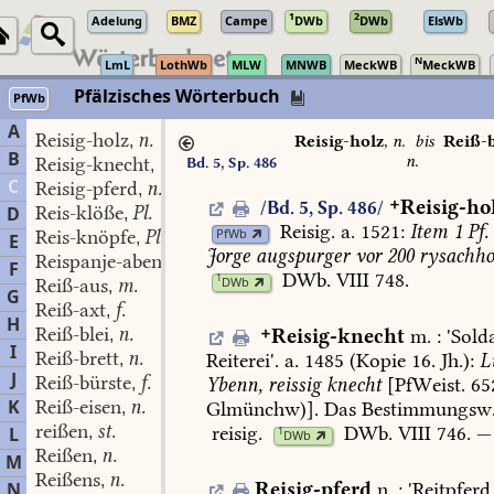
1
2
Adelung
BMZ
Campe
DWb
DWb
ElsWb
N
LmL
LothWb
MLW
MNWB
MeckWB
MeckWB
Pfälzisches Wörterbuch
PfWb
A
Reisig-holz
n.
,
Reisig-holz
,
n.
bis
Reiß-b
B
n.
Reisig-knecht
m.
Bd. 5, Sp. 486
,
C
Reisig-pferd
n.
,

Reisig-ho
/Bd. 5, Sp. 486/
Reis-klöße
Pl.
D
,
Reisig
.
a.
1521:
Item
1
Pf.
PfWb
Reis-knöpfe
Pl.
,
E
Jorge
augspurger
vor
200
rysachho
Reispanje-abend
m.
,
F
DWb.
VIII
748
.
1
Reiß-aus
m.
DWb
,
G
Reiß-axt
f.
,
H
Reiß-blei
n.

Reisig-knecht
m.
:
'Sold
,
I
Reiß-brett
n.
Reiterei'.
a.
1485
(Kopie
16.
Jh.):
L
,
J
Reiß-bürste
f.
Ybenn,
reissig
knecht
[PfWeist.
65
,
K
Reiß-eisen
n.
Glmünchw)].
Das
Bestimmungsw
,
reißen
st.
reisig
.
DWb.
VIII
746
.
—
L
,
1
DWb
Reißen
n.
,
M
Reißens
n.
,
Reisig-pferd
n.
:
'Reitpferd
N