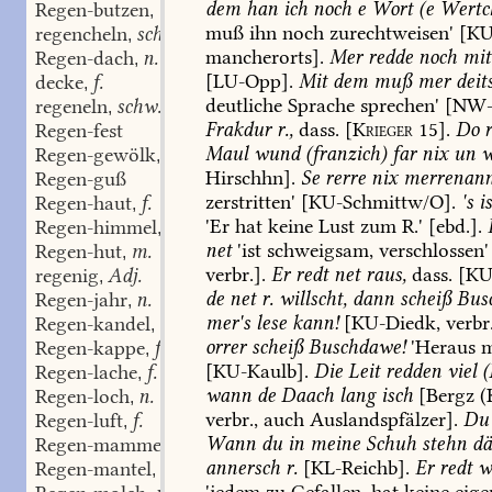
dem
han
ich
noch
e
Wort
(e
Wertc
Regen-butzen
m.
,
muß
ihn
noch
zurechtweisen'
[
KU
regencheln
schw.
,
mancherorts].
Mer
redde
noch
mit
Regen-dach
n.
,
[
LU-Opp
].
Mit
dem
muß
mer
deit
decke
f.
,
deutliche
Sprache
sprechen'
[NW-F
regeneln
schw.
,
Frakdur
r.,
dass.
[
Krieger
15].
Do
r
Regen-fest
Maul
wund
(franzich)
far
nix
un
w
Regen-gewölk
n.
,
Hirschhn
].
Se
rerre
nix
merrenann
Regen-guß
zerstritten'
[
KU-Schmittw/O
].
's
i
Regen-haut
f.
,
'Er
hat
keine
Lust
zum
R.'
[ebd.].
Regen-himmel
m.
,
net
'ist
schweigsam,
verschlossen'
Regen-hut
m.
,
verbr.].
Er
redt
net
raus,
dass.
[
KU
regenig
Adj.
,
de
net
r.
willscht,
dann
scheiß
Bus
Regen-jahr
n.
,
mer's
lese
kann!
[KU-Diedk,
verbr.
Regen-kandel
m.
,
orrer
scheiß
Buschdawe!
'Heraus
m
Regen-kappe
f.
,
[
KU-Kaulb
].
Die
Leit
redden
viel
(
Regen-lache
f.
,
wann
de
Daach
lang
isch
[Bergz
(
Regen-loch
n.
,
verbr.,
auch
Auslandspfälzer].
Du
Regen-luft
f.
,
Wann
du
in
meine
Schuh
stehn
dä
Regen-mamme
f.
,
annersch
r.
[
KL-Reichb
].
Er
redt
w
Regen-mantel
m.
,