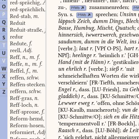
,
hinein-
,
herunter-,
mit-,
nach-,
red-sprächig
Adj.
,
O
zu-,
zusammenreden
;
PfWb
Pf
red-sprächlich
Adj.
,
Syn.
s.
sprechen
;
Unsinn
P
PfWb
Red-stab
m.
,
läppsch
Zeich,
dumm
Dings,
Blech
Q
Reduit
Bosse,
Humbug,
Mischt,
Quatsch;
d
R
Reduit-straße
f.
,
hinnersich,
iwwerzwerch,
geschwol
redur
S
saudumm,
dumm
in
die
Welt,
ins
Redute
f.
,
T
[verbr.];
laut
r.
[VPf
O-PS],
hart
r.
reell
Adj.
,
U
NPf];
heelinge
r.
'heimlich
r.'
[
GH
Reff
n., m. f.
,
V
Hand
(mit
de
Hänn)
r.
'gestikulier
Reffe
n., m. f.
,
W
un
ehrlich
r.
[verbr.];
sieß
r.
'mit
Reffel
f., m.
,
schmeichelhaften
Worten
die
wirk
X
reffen
schw.
,
verschleiern'
[
FR-Tiefth
,
manchero
Y
Reffen-stecken
Pl.
,
Engel
r.,
dass.
[
LU-Friesh
],
zu
Geh
reffern
schw.
Z
,
gladdich)
r.,
dass.
[
KU-Schmittw/
Reff-gras
n.
,
Lewwer
eweg
r.
'offen,
ohne
Schön
Reff-loch
n.
,
[
KU-Kaulb
,
mancherorts];
vun
de
Reff-sprosse
f.
,
[
KU-Schmittw/O
];
sich
en
die
Hit
Reform-hemd
n.
,
'temperamentvoll
r.'
[
FR-Bockh
],
Reform-hosen
Pl.
,
Raasch
r.,
dass.
[
LU-Böhl
];
de
Leit
reformiert
Adj.
,
r.
'sich
gelehrt,
nicht
allgemeinver