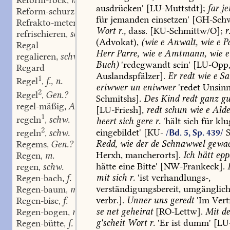
Reform-rock
m.
,
ausdrücken'
[
LU-Muttstdt
];
far
je
Reform-schurz
m.
,
für
jemanden
einsetzen'
[
GH-Sch
Refrakto-meter
Gen.?
,
Wort
r.,
dass.
[
KU-Schmittw/O
];
r
refrischieren
schw.
,
(Advokat),
(wie
e
Anwalt,
wie
e
Pa
Regal
Herr
Parre,
wie
e
Amtmann,
wie
e
regalieren
schw.
,
Buch)
'redegwandt
sein'
[LU-Opp
Regard
Auslandspfälzer].
Er
redt
wie
e
Sa
1
Regel
f., n.
,
eriwwer
un
eniwwer
'redet
Unsinn
2
Regel
Gen.?
,
Schmitshs
].
Des
Kind
redt
ganz
gu
regel-mäßig
Adj.
,
[
LU-Friesh
],
redt
schun
wie
e
Alde
1
regeln
schw.
,
heert
sich
gere
r.
'hält
sich
für
klu
2
eingebildet'
[KU-
regeln
schw.
/Bd. 5, Sp. 439/
,
Redd,
wie
der
de
Schnawwel
gewac
Regems
Gen.?
,
Herxh
,
mancherorts].
Ich
hätt
epp
Regen
m.
,
hätte
eine
Bitte'
[
NW-Frankeck
].
regen
schw.
,
mit
sich
r.
'ist
verhandlungs-,
Regen-bach
f.
,
verständigungsbereit,
umgänglich
Regen-baum
m.
,
verbr.].
Unner
uns
geredt
'Im
Vert
Regen-bise
f.
,
se
net
geheirat
[
RO-Lettw
].
Mit
d
Regen-bogen
m.
,
g'scheit
Wort
r.
'Er
ist
dumm'
[
LU
Regen-bütte
f.
,