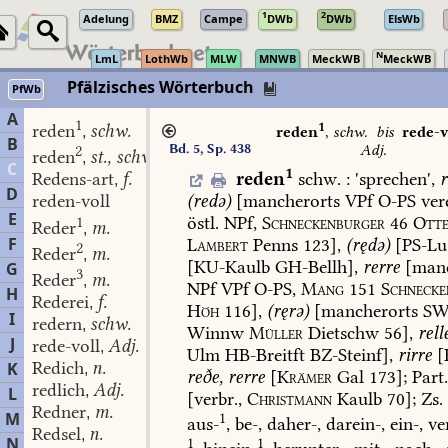
1
2
Adelung
BMZ
Campe
DWb
DWb
ElsWb
N
LmL
LothWb
MLW
MNWB
MeckWB
MeckWB
Pfälzisches Wörterbuch
PfWb
A
1
1
reden
schw.
,
reden
,
schw.
bis
rede-v
B
Bd. 5, Sp. 438
Adj.
2
reden
st., schw.
,
C
1
reden
schw.
:
'
sprechen
',
Redens-art
f.
,
D
(redə)
[mancherorts
VPf
O-PS
vere
reden-voll
E
östl.
NPf,
Schneckenburger
46
Otte
1
Reder
m.
,
F
Lambert
Penns
123],
(rędə)
[
PS-Lu
2
Reder
m.
,
[
KU-Kaulb
GH-Bellh
],
rerre
[manc
G
3
Reder
m.
,
NPf
VPf
O-PS,
Mang
151
Schnecke
H
Rederei
f.
,
Höh
116],
(ręrə)
[mancherorts
SW
I
redern
schw.
,
Winnw
Müller
Dietschw
56],
rell
J
rede-voll
Adj.
,
Ulm
HB-Breitft
BZ-Steinf
],
rirre
[
Redich
n.
K
,
reðe,
rerre
[
Krämer
Gal
173];
Part
redlich
Adj.
,
L
[verbr.,
Christmann
Kaulb
70];
Zs.
Redner
m.
,
M
1
aus-
,
be-,
daher-,
darein-,
ein-,
ver
Redsel
n.
,
N
1
1