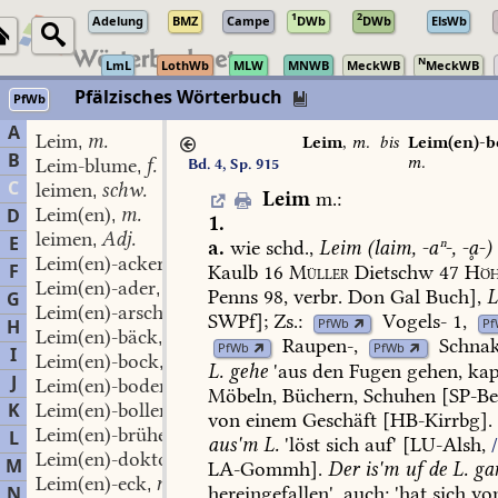
1
2
Adelung
BMZ
Campe
DWb
DWb
ElsWb
N
LmL
LothWb
MLW
MNWB
MeckWB
MeckWB
Pfälzisches Wörterbuch
PfWb
A
Leim
m.
,
Leim
,
m.
bis
Leim(en)-b
B
m.
Leim-blume
f.
Bd. 4, Sp. 915
,
C
leimen
schw.
,
Leim
m.
:
Leim(en)
m.
D
,
1.
leimen
Adj.
,
E
a.
wie
schd.,
Leim
(laim,
-aⁿ-,
-ḁ-)
Leim(en)-acker
m.
,
F
Kaulb
16
Müller
Dietschw
47
Hö
Leim(en)-ader
f.
,
Penns
98,
verbr.
Don
Gal
Buch],
G
Leim(en)-arscher
SWPf];
Zs.:
Vogels-
1,
PfWb
P
H
Leim(en)-bäck
m.
,
Raupen-
,
Schna
PfWb
PfWb
I
Leim(en)-bock
m.
,
L.
gehe
'aus
den
Fugen
gehen,
kap
J
Leim(en)-boden
m.
,
Möbeln,
Büchern,
Schuhen
[SP-Be
K
Leim(en)-bollen
m.
,
von
einem
Geschäft
[
HB-Kirrbg
].
Leim(en)-brühe
f.
L
,
aus'm
L.
'löst
sich
auf'
[
LU-Alsh
,
Leim(en)-doktor
m.
,
M
LA-Gommh
].
Der
is'm
uf
de
L.
ga
Leim(en)-eck
n.
,
hereingefallen',
auch:
'hat
sich
vo
N