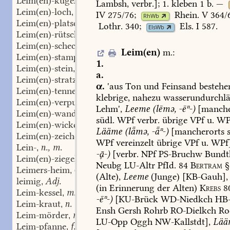
Leim(en)-kugel
f.
,
Lambsh,
verbr.];
1.
kleben
1
b.
—
Leim(en)-loch
n.
,
IV
275/76
;
Rhein.
V
364/
RhWb
Leim(en)-platsch
m.
,
Lothr.
340
;
Els.
I
587
.
ElsWb
Leim(en)-rütscher
Pl.
,
Leim(en)-scheck(en)
m.
,
Leim(en)
m.
:
Leim(en)-stampfer
Pl.
,
1.
Leim(en)-stein
m.
,
a.
Leim(en)-stratze
f.
,
α.
'aus
Ton
und
Feinsand
bestehe
Leim(en)-tenne
f.
,
klebrige,
nahezu
wasserundurchlä
Leim(en)-verputz
m.
,
Lehm',
Leeme
(lēmə,
-ēⁿ-)
[manche
Leim(en)-wand
f.
,
südl.
WPf
verbr.
übrige
VPf
u.
WP
Leim(en)-wickel
m.
,
Lääme
(lǟmə,
-ǟⁿ-)
[mancherorts
s
Leim(en)-zeichen
n., m.
,
WPf
vereinzelt
übrige
VPf
u.
WPf]
Lein-
n., m.
,
--)
[verbr.
NPf
PS-Bruchw
Bundt
Leim(en)-ziegel
m.
,
Neubg
LU-Altr
PfId.
84
Bertram
§
Leimers-heim
ON
,
(Alte),
Leeme
(Junge)
[
KB-Gauh
],
leimig
Adj.
,
(in
Erinnerung
der
Alten)
Krebs
80
Leim-kessel
m.
,
-ēⁿ-)
[
KU-Brück
WD-Niedkch
HB-
Leim-kraut
n.
,
Ensh
Gersh
Rohrb
RO-Dielkch
Ro
Leim-mörder
m.
,
LU-Opp
Oggh
NW-Kallstdt
],
Lää
Leim-pfanne
f.
,