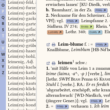
Leim(en)-feld
n.
,
erwischen
lassen'
[KU-Diedk,
verb
O
Leim(en)-furzer
m.
,
b.
'Baumharz',
in
der
Zs.
PfWb
P
Leim(en)-gackel
m.
,
2.
Neckname
für
den
Schreiner,
L
Q
Leim(en)-gacker
m.
,
VPf];
vgl.
Leimpfanne
2.
PfWb
R
Leim(en)-garten
m.
,
Südhess.
IV
274
;
Rhein.
RhWb
Leim(en)-gefach
n.
S
,
Lothr.
340
;
Els
LothWb
ElsWb
Leim(en)-gretchen
n.
,
T
Leim(en)-grube
f.
,
U
Leim-blume
f.
:
=
PfWb
Leim(en)-grübe
f.
,
V
Knallblume
,
Leimblum
[
HB-Nd'b
Leim(en)-hasen
Pl.
,
W
Leim(en)-hohl
f.
,
X
leimenig
Adj.
1
,
leimen
schw.
:
Y
Leim(en)-kachel
f.
,
1.
'mit
Hilfe
von
Leim
1
a
zusamm
Leim(en)-kattchen
n.
Z
,
leime
(laimə,
-aⁿ-,
-ḁ-)
[verbr.],
li
Leim(en)-kaule
f.
,
[lothr.
SWPf
Beam
Penns
65
Kräm
Leim(en)-kaute
f.
,
Stuhl
l.
[verbr.].
RA.:
Er
es
ferdich
Leim(en)-klicker
m.
,
'abgearbeitet,
erschöpft,
sehr
kran
Leim(en)-klotz
m.
,
altersschwach'
[WD-Niedkch,
verb
Leim(en)-knausen
m.
,
(jüngere
Gener.)];
vgl.
Le
PfWb
Leim(en)-konditor
m.
,
2.
=
verhauen
1.
Ich
leim
PfWb