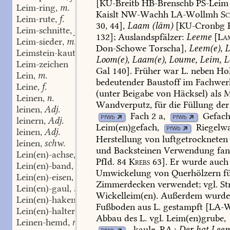
[KU-Breitb
HB-Brenschb
PS-Leim
Leim-ring
m.
,
Kaislt
NW-Wachh
LA-Wollmh
Sc
Leim-rute
f.
,
30,
44],
Laam
(lām)
[KU-Cronbg
Leim-schnitte
f.
,
132];
Auslandspfälzer:
Leeme
[
La
Leim-sieder
m.
,
Don-Schowe
Torscha],
Leem(e),
L
Leimstein-kaute
f.
,
Loom(e),
Laam(e),
Loume,
Leim,
L
Leim-zeichen
Gal
140].
Früher
war
L.
neben
Ho
Lein
m.
,
bedeutender
Baustoff
im
Fachwer
Leine
f.
,
(unter
Beigabe
von
Häcksel)
als
M
Leinen
n.
,
Wandverputz,
für
die
Füllung
der
leinen
Adj.
,
Fach
2
a,
Gefac
PfWb
PfWb
leinern
Adj.
,
Leim(en)gefach,
Riegelw
PfWb
leinen
Adj.
,
Herstellung
von
luftgetrockneten
leinen
schw.
,
und
Backsteinen
Verwendung
fa
Lein(en)-achse
f.
,
PfId.
84
Krebs
63].
Er
wurde
auch
Lein(en)-band
n.
,
Umwickelung
von
Querhölzern
f
Lein(en)-eisen
n.
,
Zimmerdecken
verwendet;
vgl.
St
Lein(en)-gaul
m.
,
Wickelleim(en)
.
Außerdem
wurde
Lein(en)-haken
m.
,
Fußboden
aus
L.
gestampft
[
LA-
Lein(en)-halter
m.
,
Abbau
des
L.
vgl.
Leim(en)grube,
Leinen-hemd
n.
,
-kaule
.
RA.:
Der
hat
Lee