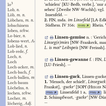
3
'schielen'
[KU-Bedb,
verbr.],
'nur
a
lo
sehen'
[Zweibr
NW-Wachh
];
vgl.
Lob
n.
,
Insenfeld
.
—
Löb
m. n.
,
2.
FlN,
mda.
im
Linsefeld
[
LA-Ed
Löbchen
m. n.
,
Südhess.
IV
356
;
Rhein.
lobachinem
RhWb
loben
schw.
,
Lo-bier
n.
,
Linsen-gemüse
n.
:
'Gerich
lobens-wert
Adj.
,
Linseg(e)mies
[NW-Frankeck,
man
Lob-lied
n.
,
L.
is
moiⁿ
Leibspeis
[
NW-Freinsh
].
Lob-rede
f.
,
Loch
n.
,
Linsen-gewanne
f.
:
FlN,
L
Loch
[
LU-Friesh
].
—
Loch-acker
m.
,
Loch-bach
f.
,
Linsen-guck
,
Linsen-gucke
Loch-ballen
m.
,
1.
'Mensch,
der
schielt',
Linseguck
Loch-baum
Frankst
],
-guckeʳ
[SOPf
(
Heeger
Na
Löchelns
n.
,
Linsenfeld
1
a,
l
lochen
schw.
PfWb
PfWb
,
2.
Schimpfwort,
-guckeʳ
[NW-Dür
Locher
m.
,
—
löcherig
Adj.
,