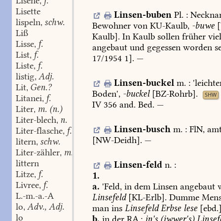
Lisene
f.
,
Lisette
Linsen-buben
Pl.
:
Neckna
lispeln
schw.
,
Bewohner
von
KU-Kaulb,
-buwe
[
Liß
Kaulb].
In
Kaulb
sollen
früher
vie
Lisse
f.
,
angebaut
und
gegessen
worden
se
List
f.
,
17/1954
1].
—
Liste
f.
,
listig
Adj.
,
Linsen-buckel
m.
:
'leichte
Lit
Gen.?
,
Boden',
-buckel
[
BZ-Rohrb
].
SHW
Litanei
f.
,
IV
356
and.
Bed.
—
Liter
m. (n.)
,
Liter-blech
n.
,
Linsen-busch
m.
:
FlN,
amt
Liter-flasche
f.
,
[
NW-Deidh
].
—
litern
schw.
,
Liter-zähler
m.
,
littern
Linsen-feld
n.
:
Litze
f.
1.
,
Livree
f.
a.
'Feld,
in
dem
Linsen
angebaut
w
,
L.-m.-a.-A
Linsefeld
[
KL-Erlb
].
Dumme
Mens
lo
Adv., Adj.
man
ins
Linsefeld
Erbse
lese
[ebd.]
,
lo
b.
in
der
RA.:
in's
(iwwer's)
Linsef