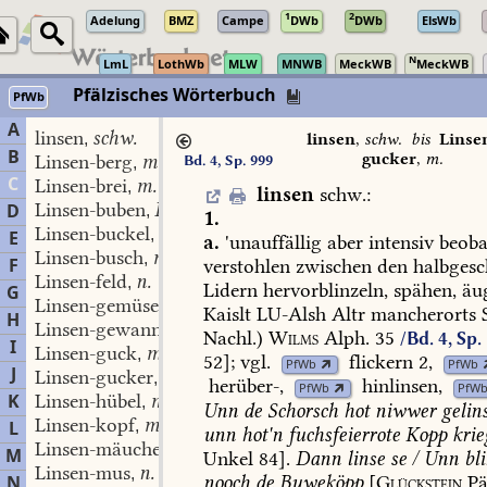
1
2
Adelung
BMZ
Campe
DWb
DWb
ElsWb
N
LmL
LothWb
MLW
MNWB
MeckWB
MeckWB
Pfälzisches Wörterbuch
PfWb
A
linsen
schw.
,
linsen
,
schw.
bis
Linse
B
gucker
,
m.
Linsen-berg
m., FlN
Bd. 4, Sp. 999
,
C
Linsen-brei
m.
,
linsen
schw.
:
Linsen-buben
Pl.
D
,
1.
Linsen-buckel
m.
,
E
a.
'unauffällig
aber
intensiv
beoba
Linsen-busch
m.
,
F
verstohlen
zwischen
den
halbgesc
Linsen-feld
n.
,
Lidern
hervorblinzeln,
spähen,
äug
G
Linsen-gemüse
n.
,
Kaislt
LU-Alsh
Altr
mancherorts
H
Linsen-gewanne
f.
,
Nachl.)
Wilms
Alph.
35
/Bd. 4, Sp.
I
Linsen-guck
m.
,
52];
vgl.
flickern
2,
PfWb
PfWb
J
Linsen-gucker
m.
,
herüber-
,
hinlinsen
,
PfWb
PfW
K
Linsen-hübel
m.
,
Unn
de
Schorsch
hot
niwwer
gelin
Linsen-kopf
m.
L
,
unn
hot'n
fuchsfeierrote
Kopp
krie
Linsen-mäuchel
n.
,
M
Unkel
84].
Dann
linse
se
/
Unn
bli
Linsen-mus
n.
,
nooch
de
Buweköpp
[
Glückstein
Pä
N