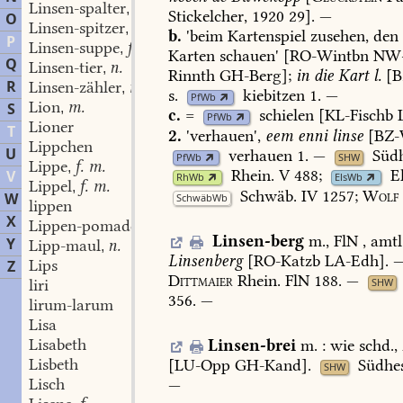
Linsen-spalter
m.
,
Stickelcher,
1920
29].
—
O
Linsen-spitzer
m.
,
b.
'beim
Kartenspiel
zusehen,
den
P
Linsen-suppe
f.
,
Karten
schauen'
[
RO-Wintbn
NW
Q
Linsen-tier
n.
,
Rinnth
GH-Berg
];
in
die
Kart
l.
[
B
R
Linsen-zähler
m.
,
s.
kiebitzen
1.
—
PfWb
Lion
m.
S
,
c.
=
schielen
[
KL-Fischb
PfWb
Lioner
T
2.
'verhauen',
eem
enni
linse
[
BZ-
Lippchen
U
verhauen
1.
—
Südh
PfWb
SHW
Lippe
f. m.
,
Rhein.
V
488
;
E
V
RhWb
ElsWb
Lippel
f. m.
,
Schwäb.
IV
1257
;
Wolf
W
SchwäbWb
lippen
X
Lippen-pomade
f.
,
Linsen-berg
m.,
FlN
,
amtl
Y
Lipp-maul
n.
,
Linsenberg
[
RO-Katzb
LA-Edh
].
Lips
Z
Dittmaier
Rhein.
FlN
188.
—
SHW
liri
356
.
—
lirum-larum
Lisa
Lisabeth
Linsen-brei
m.
:
wie
schd.,
Lisbeth
[
LU-Opp
GH-Kand
].
Südhes
SHW
Lisch
—