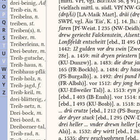
[mittl.
VPf,
vgl.
Bertram
56,
§
91],
drei-beinig
Adj.
,
O
[vielfach
mittl.
u.
südl.
VPf
NW-G
Treib-eis
n.
,
(drÄi)
[
LA-Maik
Mart
],
dräi
(drę
P
Treibelns
n.
,
SWPf,
vgl.
Äis
'Eis',
K.
1].
14.
Jh.:
Q
treiben
st.
,
faren
[Pf-Weist.
I
235
(NW-Deidh)
R
Treiben(s)
n.
,
drew
geriecht
Falckenstein,
Alsent
Treiber
m.
S
,
Lonßfeldt
entscheitt
[ebd.,
II
495
(
Treiberleins
n.
,
T
1442:
12
gulden
vor
dru
swin
[Zwe
Drei-beuter
m.
,
U
28r].
a.
1459:
mit
dryen
priestern
[
Treib-gutsche
f.
,
V
(KU-Dunzw)].
a.
1483:
die
drue
ja
Treib-haus
n.
,
W
165
(FR-Bockh)].
a.
1484:
dry
has
Treibhaus-pflänzchen
n.
,
(PS-Burgalb)].
a.
1492:
drei
pund
h
X
Treib-holz
n.
,
(FR-Albsh)].
vor
1512:
dry
jong
he
Y
Treib-jagd
f.
,
(KU-Eßweiler
Tal)].
a.
1513:
eyn
j
Treib-keil
m.
Z
,
[ebd.,
I
403
(IB-Ensh)].
vor
1514:
drei-blätterig
Adj.
,
[ebd.,
I
493
(KU-Bosb)].
a.
1518:
z
Treib-netz
n.
,
...
drü
crutze
[ebd.,
I
212
(PS-Burga
Drei-bock
m.
,
der
dryer
stuck
[ebd.,
I
295
(NW-D
Drei-bord
n.
,
drei
heller
...
vnder
drewn
heller
[e
Dreiborner-tal
n.
,
Als)].
a.
1532:
dry
wirtt
[ebd.,
I
26
Treib-rad
n.
,
a.
1535:
drey
geschwohrnen
[ebd.,