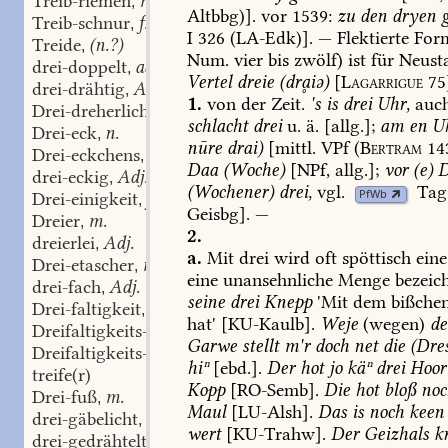
Treib-riemen
m.
,
Altbbg)].
vor
1539:
zu
den
dryen
g
Treib-schnur
f.
,
I
326
(LA-Edk)].
—
Flektierte
For
Treide
(n.?)
,
Num.
vier
bis
zwölf
)
ist
für
Neust
drei-doppelt
adj. Num.
,
Vertel
dreie
(drḁiə)
[
Lagarrigue
75
drei-drähtig
Adj.
,
1.
von
der
Zeit.
's
is
drei
Uhr,
auch
Drei-dreherlich
n.
,
schlacht
drei
u.
ä.
[allg.];
am
en
U
Drei-eck
n.
,
nūre
drai)
[mittl.
VPf
(
Bertram
143
Drei-eckchens
n.
,
Daa
(Woche)
[NPf,
allg.];
vor
(e)
D
drei-eckig
Adj.
,
(Wochener)
drei,
vgl.
Tag
PfWb
Drei-einigkeit
f.
,
Geisbg
].
—
Dreier
m.
,
2.
dreierlei
Adj.
,
a.
Mit
drei
wird
oft
spöttisch
eine
Drei-etascher
m.
,
eine
unansehnliche
Menge
bezeich
drei-fach
Adj.
,
seine
drei
Knepp
'Mit
dem
bißche
Drei-faltigkeit
f.
,
hat'
[
KU-Kaulb
].
Weje
(wegen)
d
Dreifaltigkeits-blume
f.
,
Garwe
stellt
m'r
doch
net
die
(Dres
Dreifaltigkeits-sonntag
m.
,
hiⁿ
[ebd.].
Der
hot
jo
käⁿ
drei
Hoor
treife(r)
Kopp
[
RO-Semb
].
Die
hot
bloß
noc
Drei-fuß
m.
,
Maul
[
LU-Alsh
].
Das
is
noch
keen
drei-gäbelicht
Adj.
,
wert
[
KU-Trahw
].
Der
Geizhals
kr
drei-gedrähtelt
Adj.
,