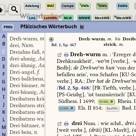
1
2
Adelung
BMZ
Campe
DWb
DWb
ElsWb
N
LmL
LothWb
MLW
MNWB
MeckWB
MeckWB
Pfälzisches Wörterbuch
PfWb
A
Dreh-wurm
m.
,
Dreh-wurm
,
m.
bis
Dreib
B
strick
,
m.
drei
Num.
Bd. 2, Sp. 467
,
C
Dreiahm-faß
n.
,
Dreh-wurm
m.
:
'Erreger
d
drei-ahmig
Adj.
D
,
Drehkrankheit',
-woʳm
[verbr.],
-
drei-ähmig
Adj.
,
E
Bedb
];
de
Drehwoʳm
hun
'von
der
Drei-angel
f.
,
F
befallen
sein',
von
Schafen
[KU-Sc
Drei-ballchens
n.
,
verbr.].
RA.:
Der
hot
de
Drehwoʳm
G
Drei-bänner
m.
,
[FR-Tiefth,
verbr.],
/Bd. 2, Sp. 468/
H
drei-bännig
Adj.
,
[
PS-Geisbg
],
'ist
tanznärrisch'
[
KU
I
Dreibatzen-krämer
m.
,
Südhess.
I
1699
;
Rhein.
I
RhWb
J
Dreibatzen-strick
m.
,
Els.
II
854
;
Bad.
I
ElsWb
BadWb
K
Dreibatzen-stück
n.
,
Dreibatzen-ware
f.
L
,
drei
Num.
:
wie
schd.,
drei
(
Drei-bätzner
m.
,
M
[weit
verbr.],
(drāi)
[
KL-Morlt
],
(d
Drei-bein
n.
,
N