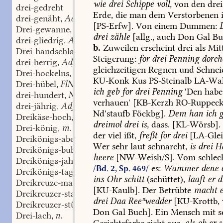
wie
drei
Schippe
voll,
von
den
drei
drei-gedreht
Erde,
die
man
dem
Verstorbenen
drei-genäht
Adj.
,
[
PS-Erfw
].
Von
einem
Dummen:
Drei-gewanne
f.
,
drei
zähle
[allg.,
auch
Don
Gal
Bu
drei-gliedrig
Adj.
,
b.
Zuweilen
erscheint
drei
als
Mitt
Drei-handschlag
m.
,
Steigerung:
for
drei
Penning
dorch
drei-herrig
Adj.
,
gleichzeitigen
Regnen
und
Schnei
Drei-hockelns
n.
,
KU-Konk
Kus
PS-Steinalb
LA-Wa
Drei-hübel
FlN
,
ich
geb
for
drei
Penning
'Den
habe
drei-hundert
Num.
,
verhauen'
[KB-Kerzh
RO-Ruppec
drei-jährig
Adj.
,
Nd'staufb
Föckbg].
Dem
han
ich
g
Dreikäse-hoch
m.
,
dreimol
drei
is,
dass.
[
KL-Wörsb
].
Drei-könig
m.
,
der
viel
ißt,
freßt
for
drei
[
LA-Gle
Dreikönigs-abend
m.
,
Wer
sehr
laut
schnarcht,
is
drei
Ha
Dreikönigs-buben
Pl.
,
heere
[
NW-Weish/S
].
Vom
schlec
Dreikönigs-jahr
n.
,
es:
Wammer
dene
/Bd. 2, Sp. 469/
Dreikönigs-tag
m.
,
ins
Ohr
schitt
(schüttet),
laaft
er
d
Dreikreuze-macher
m.
,
[
KU-Kaulb
].
Der
Betrübte
macht
Dreikreuzer-stand
m.
,
drei
Daa
Reeⁿwedder
[KU-Krottb,
Dreikreuzer-stück
n.
,
Don
Gal
Buch].
Ein
Mensch
mit
s
Drei-lach
n.
,