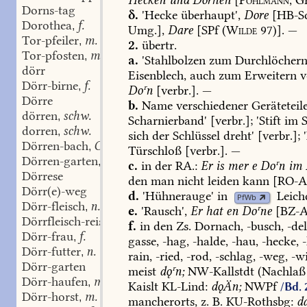
Dorns-tag
δ.
'Hecke
überhaupt',
Dore
[HB-S
Dorothea
f.
,
Umg.],
Dare
[SPf
(
Wilde
97)].
—
Tor-pfeiler
m.
,
2.
übertr.
Tor-pfosten
m.
,
a.
'Stahlbolzen
zum
Durchlöcher
dörr
Eisenblech,
auch
zum
Erweitern
v
Dörr-birne
f.
,
Doʳn
[verbr.].
—
Dörre
b.
Name
verschiedener
Geräteteile
dörren
schw.
,
Scharnierband'
[verbr.];
'Stift
im
S
dorren
schw.
,
sich
der
Schlüssel
dreht'
[verbr.];
'
Dörren-bach
ON
,
Türschloß
[verbr.].
—
Dörren-garten
m.
,
c.
in
der
RA.:
Er
is
mer
e
Doʳn
im
Dörrese
den
man
nicht
leiden
kann
[RO-A
Dörr(e)-weg
d.
'Hühnerauge'
in
Leich
PfWb
Dörr-fleisch
n.
,
e.
'Rausch',
Er
hat
en
Doʳne
[
BZ-
Dörrfleisch-reisender
m.
,
f.
in
den
Zs.
Dornach,
-busch,
-del
Dörr-frau
f.
,
gasse,
-hag,
-halde,
-hau,
-hecke,
-
Dörr-futter
n.
,
rain,
-ried,
-rod,
-schlag,
-weg,
-wi
Dörr-garten
meist
dǫʳn;
NW-Kallstdt
(Nachlaß
Dörr-haufen
m.
,
Kaislt
KL-Lind:
dǫÄn;
NWPf
/Bd. 
Dörr-horst
m.
,
mancherorts,
z.
B.
KU-Rothsbg:
d