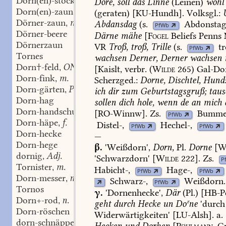
Dorn(en)-stock
m.
Dore,
soll
das
Linne
(Leinen)
wohl
,
Dorn(en)-zaun
m.
(geraten)
[
KU-Hundh
].
Volksgl.:
,
Dörner-zaun
m.
Abdansdag
(s.
Abdonsta
,
PfWb
Dörner-beere
Därne
mähe
[
Fogel
Beliefs
Penns
Dörnerzaun
VR
Troß,
troß,
Trille
(s.
t
PfWb
Tornes
wachsen
Derner,
Derner
wachsen
Dorn✝-feld
ON
,
[Kaislt,
verbr.
(
Wilde
265)
Gal-Dor
Dorn-fink
m.
,
Scherzged.:
Dorne,
Dischtel,
Hunds
Dorn-gärten
Pl.
,
ich
dir
zum
Geburtstagsgruß;
taus
Dorn-hag
sollen
dich
hole,
wenn
de
an
mich
Dorn-handschuh
m.
,
[
RO-Winnw
].
Zs.
Bumme
PfWb
Dorn-häpe
f.
,
Distel-
,
Hechel-
,
PfWb
PfWb
Dorn-hecke
—
Dorn-hege
β.
'Weißdorn',
Dorn,
Pl.
Dorne
[
W
dornig
Adj.
,
'Schwarzdorn'
[
Wilde
222].
Zs.
P
Tornister
m.
,
Habicht-,
Hage-
,
PfWb
PfWb
Dorn-messer
n.
,
Schwarz-
,
Weißdorn
.
PfWb
Tornos
γ.
'Dornenhecke',
Där
(Pl.)
[
HB-P
Dorn+-rod
n.
,
geht
durch
Hecke
un
Doʳne
'durch
Dorn-röschen
Widerwärtigkeiten'
[
LU-Alsh
].
a.
dorn-schnäppen
schw.
,
Hecken
und
Dorhen
[
Pöhlmann,
Gr