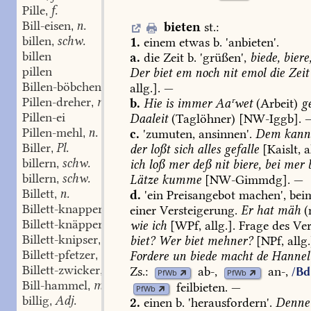
Pille
f.
,
Bill-eisen
n.
bieten
st.
:
,
billen
schw.
1.
einem
etwas
b.
'anbieten'.
,
billen
a.
die
Zeit
b.
'grüßen',
biede,
biere
pillen
Der
biet
em
noch
nit
emol
die
Zeit
Billen-böbchen
n.
allg.].
—
,
Pillen-dreher
m.
b.
Hie
is
immer
Aaʳwet
(Arbeit)
g
,
Pillen-ei
Daaleit
(Taglöhner)
[
NW-Iggb
].
Pillen-mehl
n.
c.
'zumuten,
ansinnen'.
Dem
kann
,
Biller
Pl.
der
loßt
sich
alles
gefalle
[Kaislt,
al
,
billern
schw.
ich
loß
mer
deß
nit
biere,
bei
mer
b
,
billern
schw.
Lätze
kumme
[
NW-Gimmdg
].
—
,
Billett
n.
d.
'ein
Preisangebot
machen',
bei
,
Billett-knapper
m.
einer
Versteigerung.
Er
hat
mäh
(
,
Billett-knäpper
m.
wie
ich
[WPf,
allg.].
Frage
des
Ver
,
Billett-knipser
m.
biet?
Wer
biet
mehner?
[NPf,
allg.
,
Billett-pfetzer
m.
Fordere
un
biede
macht
de
Hannel
,
Billett-zwicker
m.
Zs.:
ab-
,
an-
,
,
/Bd.
PfWb
PfWb
Bill-hammel
m.
feilbieten
.
—
,
PfWb
billig
Adj.
,
2.
einen
b.
'herausfordern'.
Denne