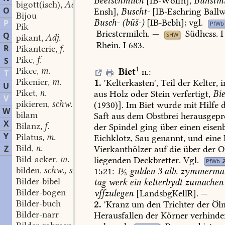
Beetschmilch
[
IB-Wolfh
],
Buhstmi
bigott(isch)
Adj.
,
O
Ensh],
Buscht-
[IB-Eschring
Ballw
Bijou
Busch-
(būš-)
[
IB-Bebh
];
vgl.
P
PfWb
Pik
Briestermilch
.
—
Südhess.
I
Q
SHW
pikant
Adj.
,
Rhein.
I
683
.
R
Pikanterie
f.
,
Pike
f.
S
,
1
Pikee
m.
Biet
n.
:
,
T
Pikenier
m.
1.
'Kelterkasten',
Teil
der
Kelter,
i
,
U
Piket
n.
aus
Holz
oder
Stein
verfertigt,
Bie
,
V
pikieren
schw.
(1930)].
Im
Biet
wurde
mit
Hilfe
d
,
W
bilam
Saft
aus
dem
Obstbrei
herausgepr
X
Bilanz
f.
der
Spindel
ging
über
einen
eisen
,
Y
Pilatus
m.
Eichklotz,
Sau
genannt,
und
eine
,
Bild
n.
Z
Vierkanthölzer
auf
die
über
der
O
,
Bild-acker
m.
liegenden
Deckbretter.
Vgl.
,
PfWb
bilden
schw., st.
1521:
1
½
gulden
3
alb.
zymmerma
,
Bilder-bibel
tag
werk
ein
kelterbydt
zumachen
Bilder-bogen
vffzulegen
[LandsbgKellR].
—
Bilder-buch
2.
'Kranz
um
den
Trichter
der
Ölm
Bilder-narr
Herausfallen
der
Körner
verhinder