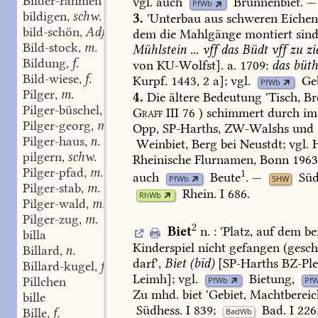
Bilder-rahmen
vgl.
auch
Brunnenbiet
.
—
PfWb
bildigen
schw.
3.
'Unterbau
aus
schweren
Eichen
,
bild-schön
Adj.
dem
die
Mahlgänge
montiert
sind
,
Bild-stock
m.
Mühlstein
...
vff
das
Büdt
vff
zu
zi
,
Bildung
f.
von
KU-Wolfst].
a.
1709:
das
büth
,
Bild-wiese
f.
Kurpf.
1443,
2
a];
vgl.
Ge
,
PfWb
Pilger
m.
,
4.
Die
ältere
Bedeutung
'Tisch,
Bre
Pilger-büschel
n.
,
Graff
III
76
)
schimmert
durch
im
Pilger-georg
m.
,
Opp,
SP-Harths,
ZW-Walshs
und
Pilger-haus
n.
,
Weinbiet
,
Berg
bei
Neustdt;
vgl.
H
pilgern
schw.
,
Rheinische
Flurnamen,
Bonn
1963
Pilger-pfad
m.
,
1
auch
Beute
.
—
Süd
PfWb
SHW
Pilger-stab
m.
,
Rhein.
I
686
.
RhWb
Pilger-wald
m.
,
Pilger-zug
m.
,
2
Biet
n.
:
'
Platz,
auf
dem
be
billa
Kinderspiel
nicht
gefangen
(gesch
Billard
n.
,
darf
',
Biet
(bīd)
[
SP-Harths
BZ-Ple
Billard-kugel
f.
,
Leimh
];
vgl.
Bietung
,
Pillchen
PfWb
Pf
Zu
mhd.
biet
'Gebiet,
Machtbereich
bille
Südhess.
I
839
;
Bad.
I
226
Bille
f.
BadWb
,