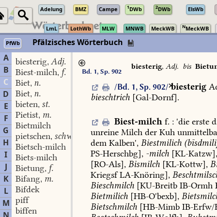
1
2
Adelung
BMZ
Campe
DWb
DWb
ElsWb
N
LmL
LothWb
MLW
MNWB
MeckWB
MeckWB
Pfälzisches Wörterbuch
PfWb
A
biesterig
Adj.
,
biesterig
,
Adj.
bis
Bietu
B
Biest-milch
f.
Bd. 1, Sp. 902
,
C
Biet
n.
,
biesterig
Ad
/Bd. 1, Sp. 902/
Biet
n.
D
,
bieschtrich
[
Gal-Dornf
].
bieten
st.
,
E
Pietist
m.
,
F
Biest-milch
f.
:
'
die
erste
d
Bietmilch
G
unreine
Milch
der
Kuh
unmittelba
pietschen
schw.
,
H
dem
Kalben
',
Biestmilich
(bīsdmili
Bietsch-milch
PS-Herschbg],
-milch
[
KL-Katzw
]
I
Biets-milch
[
RO-Als
],
Bismilch
[
KL-Kottw
],
B
J
Bietung
f.
,
Kriegsf
LA-Knöring
],
Beschtmilsc
K
Bifang
m.
,
Bieschmilch
[
KU-Breitb
IB-Ormh
Bifdek
L
Bietmilich
[
HB-O'bexb
],
Bietsmilc
piff
M
Bietschmilch
[
HB-Mimb
IB-Erfw/
biffen
N