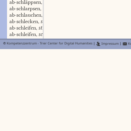
ab-schläppsen
schw.
,
ab-schlarpsen
schw.
,
ab-schlauchen
schw.
,
ab-schlecken
schw.
,
ab-schleifen
st.
,
ab-schleifen
schw.
,
Ab-schleimen
n.
,
©
Kompetenzzentrum - Trier Center for Digital Humanities
|
Impressum
|
Ko
ab-schleizen
schw.
,
ab-schlenkern
schw.
,
ab-schleppen
schw.
,
ab-schlibbern
ab-schlichten
schw.
,
ab-schliefern
schw.
,
ab-schließen
st.
,
ab-schloassen
abschlorpsen
ab-schlottchen
schw.
,
ab-schlüpfen
schw.
,
ab-schlurfen
schw.
,
ab-schlurpen
schw.
,
ab-schlurpsen
schw.
,