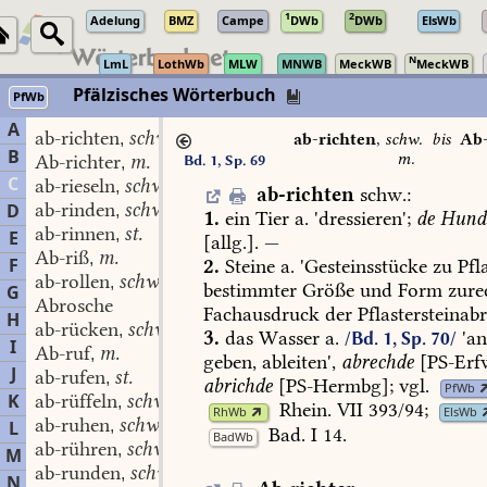
1
2
Adelung
BMZ
Campe
DWb
DWb
ElsWb
N
LmL
LothWb
MLW
MNWB
MeckWB
MeckWB
Pfälzisches Wörterbuch
PfWb
A
ab-richten
schw.
,
ab-richten
,
schw.
bis
Ab-
B
m.
Ab-richter
m.
Bd. 1, Sp. 69
,
C
ab-rieseln
schw.
,
ab-richten
schw.
:
ab-rinden
schw.
D
,
1.
ein
Tier
a.
'dressieren';
de
Hund
ab-rinnen
st.
,
E
[allg.].
—
Ab-riß
m.
,
F
2.
Steine
a.
'Gesteinsstücke
zu
Pfla
ab-rollen
schw.
,
bestimmter
Größe
und
Form
zurec
G
Abrosche
Fachausdruck
der
Pflastersteinabr
H
ab-rücken
schw.
,
3.
das
Wasser
a.
'a
/Bd. 1, Sp. 70/
I
Ab-ruf
m.
,
geben,
ableiten',
abrechde
[
PS-Erf
J
ab-rufen
st.
,
abrichde
[
PS-Hermbg
];
vgl.
PfWb
K
ab-rüffeln
schw.
,
Rhein.
VII
393/94
;
RhWb
ElsWb
ab-ruhen
schw.
L
,
Bad.
I
14
.
BadWb
ab-rühren
schw.
,
M
ab-runden
schw.
,
N