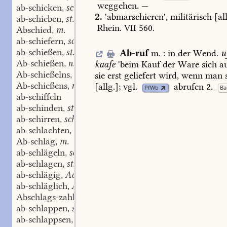
weggehen
.
—
ab-schicken
schw.
,
2.
'abmarschieren',
militärisch
[all
ab-schieben
st.
,
Rhein.
VII
560
.
Abschied
m.
,
ab-schiefern
schw.
,
ab-schießen
st.
Ab-ruf
m.
:
in
der
Wend.
u
,
Ab-schießen
n.
kaafe
'beim
Kauf
der
Ware
sich
au
,
Ab-schießelns
n.
sie
erst
geliefert
wird,
wenn
man
s
,
Ab-schießens
n.
[allg.];
vgl.
abrufen
2.
,
PfWb
B
ab-schiffeln
ab-schinden
st.
,
ab-schirren
schw.
,
ab-schlachten
schw.
,
Ab-schlag
m.
,
ab-schlägeln
schw.
,
ab-schlagen
st.
,
ab-schlägig
Adj.
,
ab-schläglich
Adj.
,
Abschlags-zahlung
f.
,
ab-schlappen
schw.
,
ab-schlappsen
schw.
,