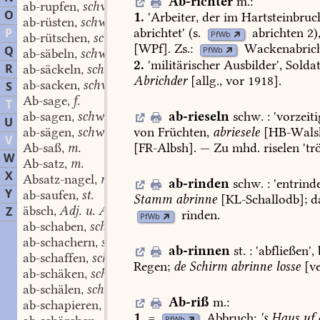
Ab-richter
m.
:
ab-rupfen
schw.
,
O
1.
'Arbeiter,
der
im
Hartsteinbruc
ab-rüsten
schw.
,
abrichtet'
(s.
abrichten
2)
P
PfWb
ab-rütschen
schw.
,
[WPf].
Zs.:
Wackenabric
Q
PfWb
ab-säbeln
schw.
,
2.
'militärischer
Ausbilder',
Soldat
R
ab-säckeln
schw.
,
Abrichder
[allg.,
vor
1918].
ab-sacken
schw.
S
,
Ab-sage
f.
,
T
ab-rieseln
schw.
:
'
vorzeiti
ab-sagen
schw., st.
,
U
von
Früchten,
abriesele
[
HB-Wals
ab-sägen
schw.
,
V
[
FR-Albsh
].
—
Zu
mhd.
riselen
'tr
Ab-saß
m.
,
W
Ab-satz
m.
,
X
Absatz-nagel
m.
,
ab-rinden
schw.
:
'
entrind
Y
ab-saufen
st.
,
Stamm
abrinne
[
KL-Schallodb
];
d
äbsch
Adj. u. Adv.
Z
,
rinden
.
PfWb
ab-schaben
schw.
,
ab-schachern
schw.
,
ab-rinnen
st.
:
'
abfließen
',
ab-schaffen
schw.
,
Regen;
de
Schirm
abrinne
losse
[ve
ab-schäken
schw.
,
ab-schälen
schw.
,
Ab-riß
m.
:
ab-schapieren
schw.
,
1.
=
Abbruch
;
's
Haus
uf
PfWb