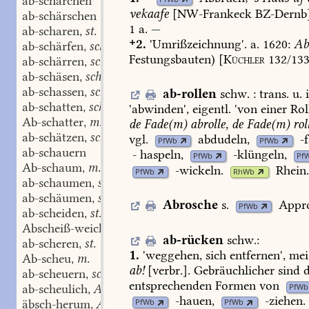
ab-schärchen
vekaafe
[
NW-Frankeck
BZ-Dernb
ab-schärschen
1
a.
—
ab-scharen
st.
,
2.
'Umrißzeichnung'.
a.
1620:
Ab
ab-schärfen
schw.
,
Festungsbauten)
[
Küchler
132/13
ab-schärren
schw.
,
ab-schäsen
schw.
,
ab-schassen
schw.
ab-rollen
schw.
:
trans.
u.
i
,
ab-schatten
schw.
'abwinden',
eigentl.
'von
einer
Rol
,
Ab-schatter
m.
de
Fade(m)
abrolle,
de
Fade(m)
rol
,
ab-schätzen
schw.
vgl.
abdudeln
,
-
,
PfWb
PfWb
ab-schauern
-
haspeln
,
-klüngeln
,
PfWb
Pf
Ab-schaum
m.
,
-wickeln
.
Rhein.
PfWb
RhWb
ab-schaumen
schw.
,
ab-schäumen
schw.
,
Abrosche
s.
Appr
PfWb
ab-scheiden
st.
,
Abscheiß-weichen
n.
,
ab-rücken
schw.
:
ab-scheren
st. u. schw.
,
1.
'weggehen,
sich
entfernen',
mei
Ab-scheu
m.
,
ab!
[verbr.].
Gebräuchlicher
sind
d
ab-scheuern
schw.
,
entsprechenden
Formen
von
PfWb
ab-scheulich
Adj.
,
-hauen
,
-ziehen
.
äbsch-herum
Adv.
PfWb
PfWb
,