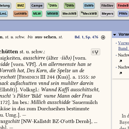
1
2
delung
BMZ
Campe
DWb
DWb
ElsWb
FiloSlov
FindeB
N
LmL
LothWb
MLW
MNWB
MeckWB
MeckWB
Meyers
PfWb
Vorwo
en
,
st. u. schw.
bis
aus-sehen
,
st.
Bd. 1, Sp. 476
•
Vorwo
Band 
chütten
st.
u.
schw.
:
6
•
Nachw
sigkeiten,
ausschirre
(älter
-šiðə)
[vorn.
hidde
[vorn.
VPf].
Am
allermeenste
han
se
•
Nachw
Vorroth
hot,
Des
Korn,
die
Spelze
un
de
eschott
[
Firmenich
III
244
(Kus)].
a.
1555:
so
sack
außschutten
vnnd
sein
muhlter
darein
lstdt)].
Volksgl.:
Wannd
Kaffi
ausschittscht,
nscht
's
Pikter
'Bild'
vume
Mann
oder
Fraa
172].
Im
bes.:
Millich
ausschidde
'Sauermilch
käse
in
das
zum
Durchseihen
bestimmte
u.
Umg.].
—
In d
usgschitt
[
NW-Kallstdt
BZ-O'ottb
Dernb
],
...
Baye
mh
].
—
des 