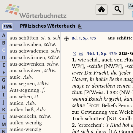
A
Pfälzisches Wörterbuch
PfWb
A
aus-schütten
st. u. schw.
,
aus-schütt
Bd. 1, Sp. 475
B
aus-schwaben
schw.
,
C
aus-schwademen
schw.
,
aus-s
/Bd. 1, Sp. 475/
aus-schwärmen
schw.
D
,
1.
wie
schd.,
auch
von
Flüs
aus-schwenken
schw.
,
E
WPf],
-schille
[NWPf],
-sc
aus-schwitzen
schw.
,
F
awer
Die
Frucht,
die
Jeder
auße
Adv.
,
Hawer,
In
hohle
Eeche
ausg
G
aus-segnen
schw.
,
mage
er
demselben
seinen
H
Aus-segnung
f.
,
thun
[PfWeist.
I
382
(NW-El
I
aus-sehen
st.
,
wannd
Bsuch
krigscht,
kan
J
außen
Adv.
,
sehne
[
Fogel
Beliefs
Penns
K
außen-baß
Adv.
,
zur
Gewinnung
von
Weich
aus-senkeln
schw.
L
,
Tuch
schütten'
[KU-Kaulb
außen-wendig
M
2.
'erbrechen';
's
Kind
hot
a
außen-wenzig
hot
sich
a.
dass.
[
LA-Gom
N