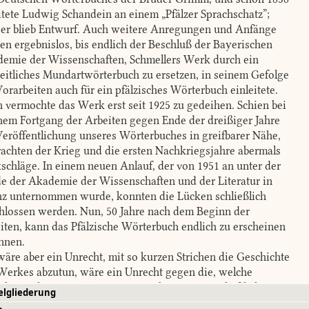
itete Ludwig Schandein an einem „Pfälzer Sprachschatz”;
 er blieb Entwurf. Auch weitere Anregungen und Anfänge
ben ergebnislos, bis endlich der Beschluß der Bayerischen
emie der Wissenschaften, Schmellers Werk durch ein
eitliches Mundartwörterbuch zu ersetzen, in seinem Gefolge
Vorarbeiten auch für ein pfälzisches Wörterbuch einleitete.
 vermochte das Werk erst seit 1925 zu gedeihen. Schien bei
hem Fortgang der Arbeiten gegen Ende der dreißiger Jahre
Veröffentlichung unseres Wörterbuches in greifbarer Nähe,
rachten der Krieg und die ersten Nachkriegsjahre abermals
schläge. In einem neuen Anlauf, der von 1951 an unter der
e der Akademie der Wissenschaften und der Literatur in
z unternommen wurde, konnten die Lücken schließlich
hlossen werden. Nun, 50 Jahre nach dem Beginn der
iten, kann das Pfälzische Wörterbuch endlich zu erscheinen
nnen.
äre aber ein Unrecht, mit so kurzen Strichen die Geschichte
Werkes abzutun, wäre ein Unrecht gegen die, welche
rbeiten leisteten, Anregungen gaben, wissenschaftliche
elgliederung
dlagen schufen, und erst recht gegen die früheren und