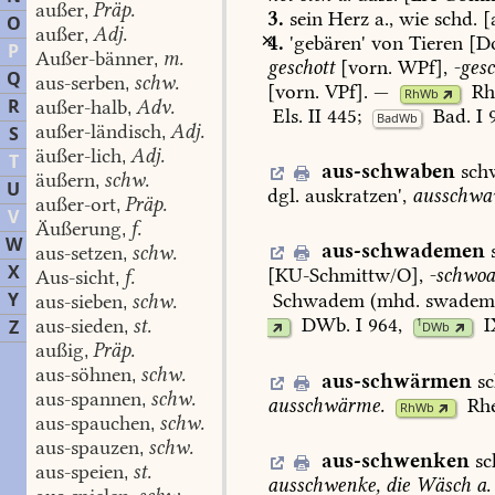
außer
Präp.
,
3.
sein
Herz
a.,
wie
schd.
[a
O
außer
Adj.
,
4.
'gebären'
von
Tieren
[
D
P
Außer-bänner
m.
,
geschott
[vorn.
WPf],
-ges
Q
aus-serben
schw.
,
[vorn.
VPf].
—
Rh
RhWb
R
außer-halb
Adv.
,
Els.
II
445
;
Bad.
I
BadWb
außer-ländisch
Adj.
S
,
äußer-lich
Adj.
,
T
aus-schwaben
sch
äußern
schw.
,
U
dgl.
auskratzen
',
ausschwa
außer-ort
Präp.
,
V
Äußerung
f.
,
W
aus-schwademen
aus-setzen
schw.
,
X
[
KU-Schmittw/O
],
-schwo
Aus-sicht
f.
,
Y
Schwadem
(mhd.
swadem
aus-sieben
schw.
,
DWb.
I
964
,
I
aus-sieden
st.
Z
1
,
DWb
außig
Präp.
,
aus-söhnen
schw.
,
aus-schwärmen
s
aus-spannen
schw.
,
ausschwärme.
Rhe
RhWb
aus-spauchen
schw.
,
aus-spauzen
schw.
,
aus-schwenken
sc
aus-speien
st.
,
ausschwenke,
die
Wäsch
a.