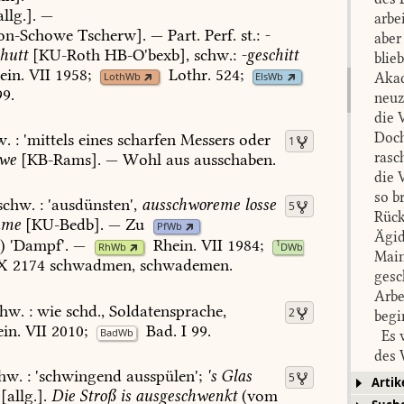
llg.].
—
arbe
on-Schowe
Tscherw
].
—
Part.
Perf.
st.:
-
aber
chutt
[
KU-Roth
HB-O'bexb
],
schw.:
-geschitt
blie
ein.
VII
1958
;
Lothr.
524
;
Akad
LothWb
ElsWb
99
.
neuz
die 
Doch
w.
:
'
mittels
eines
scharfen
Messers
oder
1
rasc
we
[
KB-Rams
].
—
Wohl
aus
ausschaben.
die 
so b
schw.
:
'
ausdünsten
',
ausschworeme
losse
5
Rück
ame
[
KU-Bedb
].
—
Zu
PfWb
Ägid
)
'Dampf'.
—
Rhein.
VII
1984
;
1
RhWb
DWb
Main
X
2174
schwadmen,
schwademen.
gesc
Arbe
chw.
:
wie
schd.,
Soldatensprache,
2
begi
in.
VII
2010
;
Bad.
I
99
.
BadWb
Es w
des 
hw.
:
'
schwingend
ausspülen
';
's
Glas
Vora
5
Artik
[allg.].
Die
Stroß
is
ausgeschwenkt
(vom
Grun