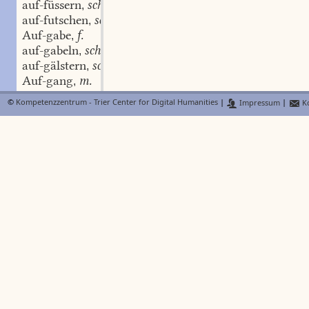
auf-füssern
schw.
,
auf-futschen
schw.
,
Auf-gabe
f.
,
auf-gabeln
schw.
,
auf-gälstern
schw.
,
Auf-gang
m.
,
auf-geben
st.
,
©
Kompetenzzentrum - Trier Center for Digital Humanities
|
Impressum
|
Ko
Auf-geberleins
n.
,
Auf-gebot
n.
,
auf-gedunsen
Adj.
,
auf-gefrieren
auf-gehen
st.
,
auf-geigen
schw.
,
auf-geilen
schw.
,
Auf-geld
n.
,
Auf-gelesenes
n.
,
auf-gelstern
auf-geprangt
Adj.
,
auf-gerudeln
aufgeschirren
auf-geschlagen
schw.
,