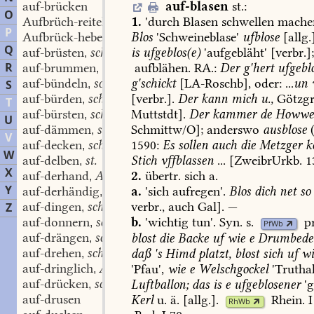
auf-blasen
st.
:
auf-brücken
O
1.
'durch
Blasen
schwellen
machen
Aufbrüch-reitel
m.
,
P
Blos
'Schweineblase'
ufblose
[allg.
Aufbrück-hebel
m.
,
Q
is
ufgeblos(e)
'aufgebläht'
[verbr.]
auf-brüsten
schw.
,
R
auf-brummen
schw.
aufblähen
.
RA.:
Der
g'hert
ufgebl
,
auf-bündeln
schw.
g'schickt
[
LA-Roschb
],
oder:
...
un
v
S
,
auf-bürden
schw.
[verbr.].
Der
kann
mich
u.,
Götzg
,
T
auf-bürsten
schw.
Muttstdt
].
Der
kammer
de
Howwe
,
U
auf-dämmen
schw.
Schmittw/O
];
anderswo
ausblose
,
V
auf-decken
schw.
1590:
Es
sollen
auch
die
Metzger
k
,
W
auf-delben
st.
Stich
vffblassen
...
[ZweibrUrkb.
1
,
X
auf-derhand
Adv.
2.
übertr.
sich
a.
,
Y
auf-derhändig
Adv.
a.
'sich
aufregen'.
Blos
dich
net
so
,
auf-dingen
schw.
verbr.,
auch
Gal].
—
Z
,
auf-donnern
schw.
b.
'wichtig
tun'.
Syn.
s.
p
,
PfWb
auf-drängen
schw.
blost
die
Backe
uf
wie
e
Drumbede
,
auf-drehen
schw.
daß
's
Himd
platzt,
blost
sich
uf
wi
,
auf-dringlich
Adj.
'Pfau',
wie
e
Welschgockel
'Trutha
,
auf-drücken
schw.
Luftballon;
das
is
e
ufgeblosener
'g
,
auf-drusen
Kerl
u.
ä.
[allg.].
Rhein.
I
RhWb