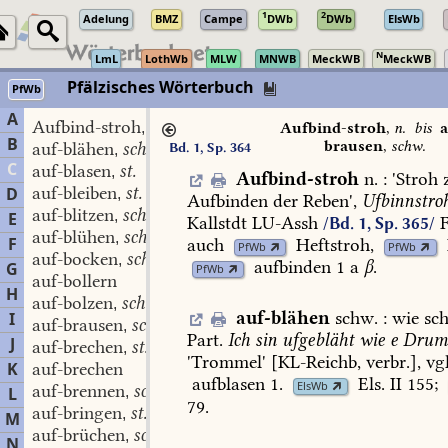
1
2
Adelung
BMZ
Campe
DWb
DWb
ElsWb
N
LmL
LothWb
MLW
MNWB
MeckWB
MeckWB
Pfälzisches Wörterbuch
PfWb
A
Aufbind-stroh
n.
,
Aufbind-stroh
,
n.
bis
a
B
brausen
,
schw.
auf-blähen
schw.
Bd. 1, Sp. 364
,
C
auf-blasen
st.
,
Aufbind-stroh
n.
:
'
Stroh
auf-bleiben
st.
D
,
Aufbinden
der
Reben
',
Ufbinnstro
auf-blitzen
schw.
,
E
Kallstdt
LU-Assh
/Bd. 1, Sp. 365/
auf-blühen
schw.
,
F
auch
Heftstroh
,
PfWb
PfWb
auf-bocken
schw.
,
aufbinden
1
a
β
.
G
PfWb
auf-bollern
H
auf-bolzen
schw.
,
auf-blähen
schw.
:
wie
sch
I
auf-brausen
schw.
,
Part.
Ich
sin
ufgebläht
wie
e
Dru
J
auf-brechen
st.
,
'Trommel'
[KL-Reichb,
verbr.],
vgl
K
auf-brechen
aufblasen
1.
Els.
II
155
;
ElsWb
auf-brennen
schw.
L
,
79
.
auf-bringen
st. u. schw.
,
M
auf-brüchen
schw.
,
N