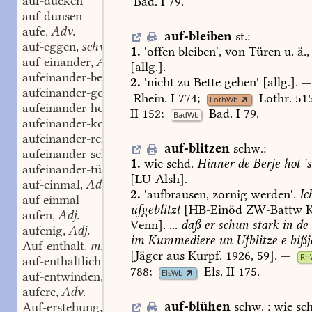
auf-ducken
Bad.
I
79
.
auf-dunsen
aufe
Adv.
,
auf-bleiben
st.
:
auf-eggen
schw.
,
1.
'offen
bleiben',
von
Türen
u.
ä.,
auf-einander
Adv.
,
[allg.].
—
aufeinander-beißen
st.
,
2.
'nicht
zu
Bette
gehen'
[allg.].
—
aufeinander-gehen
st.
,
Rhein.
I
774
;
Lothr.
51
LothWb
aufeinander-hocken
schw.
,
II
152
;
Bad.
I
79
.
BadWb
aufeinander-kommen
st.
,
aufeinander-rennen
schw.
,
auf-blitzen
schw.
:
aufeinander-schmeißen
st.
,
1.
wie
schd.
Hinner
de
Berje
hot
's
aufeinander-türmen
schw.
,
[
LU-Alsh
].
—
auf-einmal
Adv.
,
2.
'aufbrausen,
zornig
werden'.
Ic
auf einmal
ufgeblitzt
[
HB-Einöd
ZW-Battw
aufen
Adj.
,
Venn
].
...
daß
er
schun
stark
in
de
aufenig
Adj.
,
im
Kummediere
un
Ufblitze
e
bißj
Auf-enthalt
m.
,
[Jäger
aus
Kurpf.
1926,
59].
—
Rh
auf-enthaltlich
Adj.
,
788
;
Els.
II
175
.
ElsWb
auf-entwinden
st.
,
aufere
Adv.
,
auf-blühen
schw.
:
wie
sch
Auf-erstehung
f.
,