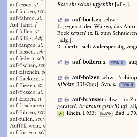
Rose
sin
schun
ufgebliht
[allg.].
auf-essen
st.
,
auf-facken
schw.
,
auf-fahren
st.
,
auf-bocken
schw.
:
Auf-fahrt
f.
,
1.
gegenst.
den
Wagen,
das
Auto
auf-fallen
st.
,
Bock
setzen'
(z.
B.
zum
Schmieren
auf-fällig
Adj.
,
[allg.].
—
auf-fangen
st.
,
2.
übertr.
'sich
widerspenstig
zeig
auf-fassen
schw.
,
auf-federn
schw.
,
auf-bollern
s.
auf
PfWb
auf-fischen
schw.
,
auf-fitscheln
schw.
,
auf-bolzen
schw.
:
'
schimp
auf-flackern
schw.
,
ufbolze
[
LU-Opp
].
Syn.
s.
auf-fliegen
st.
PfWb
,
auf-fressen
st.
,
auf-frieren
st.
auf-brausen
schw.
:
'
in
Zo
,
auf-frischieren
schw.
geraten
'.
Er
braust
glei(ch)
uf!
[all
,
auf-führen
schw.
Rhein.
I
933
;
Bad.
I
79
,
BadWb
auf-füllen
schw.
,
Auffüll-wein
m.
,
auf-fussern
schw.
,