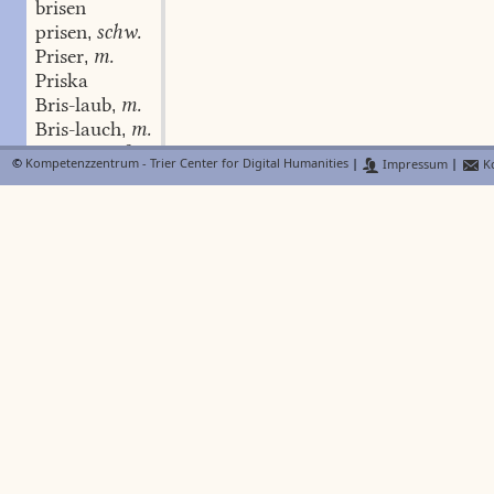
brisen
prisen
schw.
,
Priser
m.
,
Priska
Bris-laub
m.
,
Bris-lauch
m.
,
Pris-nase
f.
,
©
Kompetenzzentrum - Trier Center for Digital Humanities
|
Impressum
|
Ko
Prison
n., f., m.
,
Prison-haus
n.
,
prissen
Prisser
pritsch
Adv.
,
Pritsche
f.
,
Pritscheler
m.
,
pritschelig
Adj.
,
pritscheln
schw.
,
pritscheln
schw.
,
Pritschel-rock
m.
,
pritschen
schw.
,
Pritsch(en)-grundbirnen
Pl.
,
Pritsch(en)-meister
m.
,