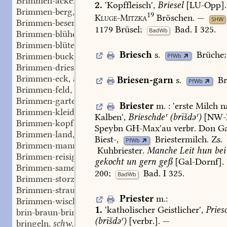
Brimmen-acker
m.
,
2.
'Kopffleisch',
Briesel
[
LU-Opp
].
Brimmen-berg
m.
,
19
Kluge-Mitzka
Bröschen.
—
SHW
Brimmen-besem
m.
,
1179
Brüsel;
Bad.
I
325
.
BadWb
Brimmen-blühe
f.
,
Brimmen-blüte
f.
,
Briesch
s.
Brüche
;
Brimmen-buckel
m.
PfWb
,
Brimmen-driesch
f.
,
Brimmen-eck
n.
,
Briesen-garn
s.
Br
PfWb
Brimmen-feld
n.
,
Brimmen-garten
m.
,
Briester
m.
:
'
erste
Milch
n
Brimmen-kleid
n.
,
Kalben
',
Brieschdeʳ
(brīšdəʳ)
[NW-
Brimmen-kopf
m.
,
Speybn
GH-Max'au
verbr.
Don
Ga
Brimmen-land
n.
,
Biest-,
Briestermilch
.
Zs.
PfWb
Brimmen-mann
m.
,
Kuhbriester
.
Manche
Leit
hun
bei
Brimmen-reisig
n.
,
gekocht
un
gern
geß
[
Gal-Dornf
].
Brimmen-samen
m.
,
200
;
Bad.
I
325
.
BadWb
Brimmen-storzen
Pl.
,
Brimmen-strauch
m.
,
Priester
m.
:
Brimmen-wisch
m.
,
1.
'katholischer
Geistlicher',
Pries
brin-braun-brinzelig
Adj.
,
(brīšdəʳ)
[verbr.].
—
bringeln
schw.
,