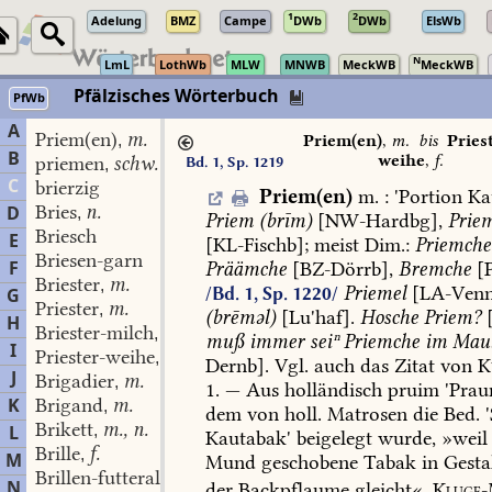
1
2
Adelung
BMZ
Campe
DWb
DWb
ElsWb
N
LmL
LothWb
MLW
MNWB
MeckWB
MeckWB
Pfälzisches Wörterbuch
PfWb
A
Priem(en)
m.
,
Priem(en)
,
m.
bis
Pries
B
weihe
,
f.
priemen
schw.
Bd. 1, Sp. 1219
,
C
brierzig
Priem(en)
m.
:
'
Portion
Ka
Bries
n.
D
,
Priem
(brīm)
[
NW-Hardbg
],
Prie
Briesch
E
[
KL-Fischb
];
meist
Dim.:
Priemche
Briesen-garn
F
Präämche
[
BZ-Dörrb
],
Bremche
[P
Briester
m.
,
Priemel
[
LA-Ven
/Bd. 1, Sp. 1220/
G
Priester
m.
,
(brēməl)
[Lu'haf].
Hosche
Priem?
H
Briester-milch
f.
,
muß
immer
seiⁿ
Priemche
im
Mau
I
Priester-weihe
f.
,
Dernb
].
Vgl.
auch
das
Zitat
von
K
J
Brigadier
m.
,
1.
—
Aus
holländisch
pruim
'Pra
K
Brigand
m.
,
dem
von
holl.
Matrosen
die
Bed.
'
Brikett
m., n.
L
,
Kautabak'
beigelegt
wurde,
»weil
Brille
f.
,
M
Mund
geschobene
Tabak
in
Gesta
Brillen-futteral
n.
,
N
der
Backpflaume
gleicht«,
Kluge-