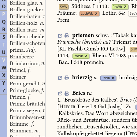
Brillen-glas
n.
,
Südhess.
I
1113
;
Rh
O
SHW
RhWb
Brillen-gucker
m.
,
Präume;
Lothr.
64
;
P
LothWb
Bad
Brillen-hafen
m.
,
Prem.
Q
Brillen-holz
n.
,
R
Brillen-narr
m.
,
priemen
schw.
:
'
Tabak
ka
Brillen-scheide
f.
S
,
Priemsche
(brīmšə)
aa?
'Priemst
d
Brillen-schoten
Pl.
,
T
[
KL-Fischb
Gimsb
RO-Lettw
].
prima
Adj.
SH
,
U
1113
;
Rhein.
VI
1089
prä
Brimbeere
RhWb
V
Bad.
I
318
premeln.
Brimborium
n.
,
W
Primel
f.
,
X
Brimer
brierzig
s.
brühzi
PfWb
Y
Prim-gericht
n.
,
Prim-glocke
f.
Z
,
Bries
n.
:
Primiz
f.
,
1.
'Brustdrüse
des
Kalbes',
Bries
(b
Primiz-bräutchen
n.
,
[
Heeger
Tiere
I
9
Gal-Josbg].
Zs.
Primiz-segen
m.
,
Kalbsbries
.
Das
Wort
»bezeichne
Brimmbesen-strauch
m.
,
Rück-
und
Brustdrüse,
sondern
üb
Brimme
f.
,
rundlichen
Drüsenknollen,
wie
si
Brimmen
m.
,
Kalbskopfe
gebettet
liegen«
(
Heeg