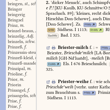
2.
'dicker
Mensch',
auch
Schimpfw
bringen
st., schw.
,
e
P.!
[KU-Kaulb,
KU-Schmittw/O
Bringer
Sprachsch.
89];
'kleines,
recht
dic
bringerig
Hirschhn
Don-Schowe
],
auch
Dim
Bringsel
[
Don-Schowe
].
Zs.
Schwe
PfWb
Prinz
m.
,
Südhess.
I
1113
;
Rh
brinzel-braun
Adj.
SHW
RhWb
,
Bad.
I
325
.
brinzelig
Adj.
BadWb
,
brinzeln
schw.
,
Prinzeß
f.
Briester-milch
f.
:
=
,
PfWb
Prinzessin-steuer
f.
Briester
,
Brieschdeʳmilch
[
LA-Bo
,
Prinzeß-kleid
n.
milich
[
GH-Nd'lustdt
],
-melich
[
R
,
Prinzeß-mandel
f.
Els.
I
676
Brieschmilch;
,
ElsWb
Prinzipal
m.
325
.
,
Prioline
f.
,
Prior
m.
,
Priester-weihe
f.
:
wie
sch
Priorin
Prieschdeʳweih
[verbr.
unter
Katho
Prisangel
f.
,
zum
Brauchtum
s.
Primi
PfWb
prisangeln
schw.
,
Südhess.
I
1113
.
Prise
f.
,
Prise
f.
,