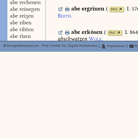
abe rechenen
abe
ergrînen
(
I. 57
abe reinegen
BMZ
Berth.
abe reiʒen
abe riben
abe rihten
abe
erkôsen
(
I. 86
BMZ
abe rîsen
abschwatzen
Wolk.
abe rîten
©
Kompetenzzentrum - Trier Center for Digital Humanities
|
Impressum
|
Ko
abe rîʒen
abe
erkriegen
(
I. 
abe rouben
BMZ
Lieht.
abe rücken
abe rûmen
abe sagen
abe
ernœten
Chr.
4.
102,11
abe sagen
abe schaben
abe scheln
abe schërn
abe schërren
abe schinden
abe schrôten
abe schupfen
abe schüten