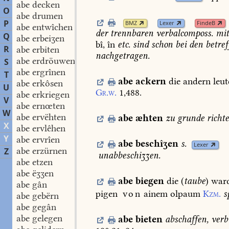
abe decken
O
abe drumen
P
BMZ
Lexer
FindeB
abe entwîchen
der
trennbaren
verbalcomposs.
mi
Q
abe erbeiʒen
bî,
în
etc.
sind
schon
bei
den
betref
R
abe erbiten
nachgetragen.
abe erdröuwen
S
abe ergrînen
T
abe
ackern
die
andern
leut
abe erkôsen
U
Gr.w.
1,488.
abe erkriegen
V
abe ernœten
W
abe ervëhten
abe
æhten
zu
grunde
richt
X
abe ervlêhen
Y
abe ervrîen
abe
beschîʒen
s.
Lexer
abe erzürnen
Z
unabbeschiʒʒen.
abe etzen
abe ëʒʒen
abe
biegen
die
(
taube
)
war
abe gân
pigen
von
ainem
olpaum
Kzm.
s
abe gebërn
abe gegân
abe gelegen
abe
bieten
abschaffen,
verb