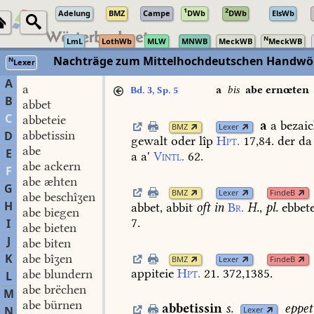
1
2
Adelung
BMZ
Campe
DWb
DWb
ElsWb
N
LmL
LothWb
MLW
MNWB
MeckWB
MeckWB
Nachträge zum Mittelhochdeutschen Handwör
N
Lexer
A
a
a
bis
abe ernœten
Bd. 3, Sp. 5
B
abbet
C
abbeteie
a
a
bezaic
BMZ
Lexer
abbetissin
D
gewalt
oder
lîp
Hpt.
17,84.
der
da
abe
E
a
a'
Vintl.
62.
abe ackern
F
abe æhten
G
BMZ
Lexer
FindeB
abe beschîʒen
H
abbet,
abbit
oft
in
Br.
H.
,
pl.
ebbet
abe biegen
7.
I
abe bieten
J
abe biten
K
abe bîʒen
BMZ
Lexer
FindeB
appiteie
Hpt.
21.
372,1385.
abe blundern
L
abe brëchen
M
abe bürnen
abbetissin
s.
eppet
N
Lexer