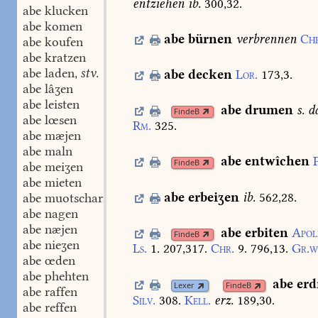
entziehen
ib.
300,32.
abe klucken
abe komen
abe
bürnen
verbrennen
Chr
abe koufen
abe kratzen
abe laden
stv.
abe
decken
Lor.
173,3.
,
abe lâʒen
abe leisten
abe
drumen
s.
da
FindeB
abe lœsen
Rm.
325.
abe mæjen
abe maln
abe
entwîchen
FindeB
abe meiʒen
abe mieten
abe
erbeiʒen
ib.
562,28.
abe muotscharn
abe nagen
abe næjen
abe
erbiten
Apol
FindeB
abe nieʒen
Ls.
1.
207,317.
Chr.
9.
796,13.
Gr.w
abe œden
abe phehten
abe
erd
Lexer
FindeB
abe raffen
Silv.
308.
Kell.
erz.
189,30.
abe reffen