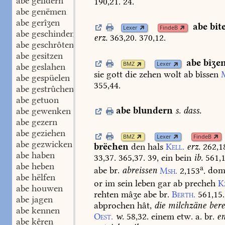
abe gelidern
190,21.
24.
abe genëmen
abe gerîʒen
abe
bit
Lexer
FindeB
abe geschinden
erz.
363,20.
370,12.
abe geschrôten
abe gesitzen
abe
bîʒe
BMZ
Lexer
abe geslahen
sie
gott
die
zehen
wolt
ab
bîssen
abe gespüelen
355,44.
abe gestrûchen
abe getuon
abe
blundern
s.
dass.
abe gewenken
abe gezern
abe geziehen
BMZ
Lexer
FindeB
abe gezwicken
brëchen
den
hals
Kell.
erz.
262,1
abe haben
33,37.
365,37.
39,
ein
bein
ib.
561,1
abe heben
a
abe
br.
abreissen
Msh.
2,153
.
dom
abe hëlfen
or
im
sein
leben
gar
ab
precheh
K
abe houwen
rehten
mâʒe
abe
br.
Berth.
561,15.
abe jagen
abprochen
hât,
die
milchzäne
bere
abe kennen
Oest.
w.
58,32.
einem
etw.
a.
br.
e
abe kêren