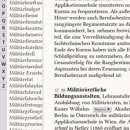
Militärbrieftaubenwesen
Applikationsschule
einzutreten
u
O
Militärbudget
Kursus
zu
frequentieren.
Als
außer
P
Militärdienst
Hörer
werden
auch
Berufsoberärz
Q
Militärdienststeuer
rangjüngere
Regimentsärzte
an
di
R
Militärdiensttauglichkeit
kommandiert,
bez.
nehmen
freiwi
Militärdienstversicherung
S
teil,
die
eine
Vervollständigung
ih
Militärdienstzeichen
T
fachtechnischen
Kenntnisse
anstr
Militärdistrikte
Ende
des
Kursus
haben
sich
alle
H
U
Militärdrell
Schlußprüfung
zu
unterziehen,
de
V
Militärehrenzeichen
Gesamterfolg
für
die
Rangbestim
W
Militäreisenbahnwesen
Aspiranten
bei
deren
Ernennung
X
Militär-Erziehungs und Bildungsanstalten
Berufsoberarzt
maßgebend
ist.
Y
Militäretat
Militärfahrplan
Z
Militärärztliche
Militärfahrrad
Bildungsanstalten
,
Lehranstalt
Militärfahrschein
Ausbildung
von
Militärärzten,
in
Militärfestungen
Kaiser
Wilhelm-
Akade
Meyers
Militärgefangenhäuser
Berlin,
in
Österreich
die
militärärz
Militärgeistliche
Applikationsschule
in
Wien,
die
Militärgemeinde
school
in
Netley
(1860
eröffnet
im