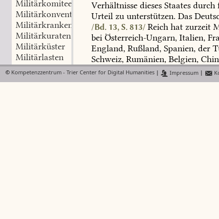
Militärkomitee, technisches
Verhältnisse
dieses
Staates
durch
Militärkonventionen
Urteil
zu
unterstützen.
Das
Deuts
Militärkrankenwärter
Reich
hat
zurzeit
Mi
/Bd. 13, S. 813/
Militärkuraten
bei
Österreich-Ungarn,
Italien,
Fra
Militärküster
England,
Rußland,
Spanien,
der
Tü
Militärlasten
Schweiz,
Rumänien,
Belgien,
Chin
Militärlazarett
in
Bayern
unterhält
Preußen
eine
©
Kompetenzzentrum - Trier Center for Digital Humanities
|
Impressum
|
Ko
Militärlehrschmieden
haben
Bayern,
Sachsen
und
Württ
Militärmärsche
Berlin
Militärbevollmächti
Militärmaß
stellvertretende
Mitglieder
des
Bun
Militärmast
und
das
betreffende
Kriegsminist
Militärmedizinalwesen
gewissen
Beziehungen
vertreten.
Militärmusik
Militärnessel
Militärbäcker
,
im
deutsch
Militäroberpfarrer
Bäckereidienst
bestimmte
Soldate
Militäroberrealschule
Unteroffizier-,
Gefreiten-
und
Gem
Militärökonomiedepartement
Militärbäckerabteilungen
formiert
Militärorden
Militärpaß
Militärbeamte
,
alle
im
Hee
Militärpensionen
der
Marine
(früher
Marinebeamte
Militärpersonen