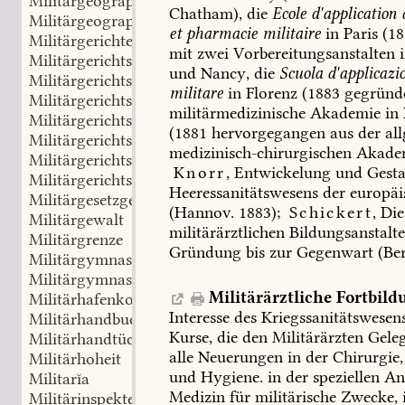
Militärgeographie
Chatham),
die
Ecole
d'application
Militärgeographisches Institut
et
pharmacie
militaire
in
Paris
(18
Militärgerichte
mit
zwei
Vorbereitungsanstalten
i
Militärgerichtsbarkeit
und
Nancy,
die
Scuola
d'applicazi
Militärgerichtsdienst
militare
in
Florenz
(1883
gegründ
Militärgerichtsherr
militärmedizinische
Akademie
in
Militärgerichtsordnung
(1881
hervorgegangen
aus
der
al
Militärgerichtsschreiber
medizinisch-chirurgischen
Akadem
Militärgerichtsstand
Knorr
,
Entwickelung
und
Gesta
Militärgerichtswesen
Heeressanitätswesens
der
europäi
Militärgesetzgebung
(Hannov.
1883);
Schickert
,
Die
Militärgewalt
militärärztlichen
Bildungsanstalt
Militärgrenze
Gründung
bis
zur
Gegenwart
(Ber
Militärgymnasien
Militärgymnastik
Militärärztliche
Fortbild
Militärhafenkommando
Interesse
des
Kriegssanitätswesen
Militärhandbuch
Kurse,
die
den
Militärärzten
Geleg
Militärhandtücher
alle
Neuerungen
in
der
Chirurgie,
Militärhoheit
und
Hygiene.
in
der
speziellen
An
Militarĭa
Medizin
für
militärische
Zwecke,
Militärinspekteur