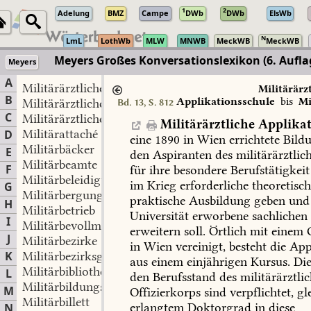
1
2
Adelung
BMZ
Campe
DWb
DWb
ElsWb
N
LmL
LothWb
MLW
MNWB
MeckWB
MeckWB
Meyers Großes Konversationslexikon (6. Aufla
Meyers
A
Militärärztliche Applikationsschule
Militärärz
B
Applikationsschule
bis
Mi
Militärärztliche Bildungsanstalten
Bd. 13, S. 812
C
Militärärztliche Fortbildungskurse
Militärärztliche
Applikat
Militärattaché
D
eine
1890
in
Wien
errichtete
Bildu
Militärbäcker
E
den
Aspiranten
des
militärärztlic
Militärbeamte
F
für
ihre
besondere
Berufstätigkeit
Militärbeleidigung
im
Krieg
erforderliche
theoretisc
G
Militärbergung
praktische
Ausbildung
geben
und
H
Militärbetrieb
Universität
erworbene
sachlichen
I
Militärbevollmächtigter
erweitern
soll.
Örtlich
mit
einem
G
J
Militärbezirke
in
Wien
vereinigt,
besteht
die
Appl
K
Militärbezirksgerichte
aus
einem
einjährigen
Kursus.
Di
Militärbibliotheken
L
den
Berufsstand
des
militärärztli
Militärbildungsanstalten
M
Offizierkorps
sind
verpflichtet,
gl
Militärbillett
erlangtem
Doktorgrad
in
diese
N