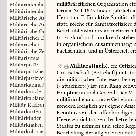
militärärztlichen
Organisation
etc
Militärintendant
lernen.
Seit
1873
finden
jährlich
i
Militärintendanzkorps
Herbst
m.
F.
für
aktive
Sanitätsoff
Militärische Ausbildung
statt,
solche
für
Sanitätsoffiziere
d
Militärische Ausrüstung
Beurlaubtenstandes
an
mehreren
U
Militärische Geheimnisse
In
England
und
Frankreich
stehe
Militärischer Diebstahl
in
organischem
Zusammenhang
m
Militärischer Landesverrat
Fachschulen,
und
in
Österreich
er
Militärische Zeitschriften
Militarismus
Militärjustīz
Militärattaché
,
ein
Offizier
Militärjustizbeamte
Gesandtschaft
(Botschaft)
mit
Rüc
Militärjustizverwaltung
die
militärischen
Interessen
beige
Militärkabinett
(»attachiert«)
ist;
sein
Rang
schw
Militärkanzlei
Hauptmann
und
General.
Der
M.
Militärkapläne
militärische
und
andre
Geheimnis
Militär-Karlsorden
sondern
lediglich
aus
eigner
Ansc
Militärkarten
Kenntnis
von
den
offenkundigen
Militärkinder
Heereseinrichtungen
des
betreffe
Militärknaben-Erziehungsinstitut
Staates
zu
nehmen
und
seine
Regi
Militärkolonien
Beurteilung
der
allgemeinen
milit