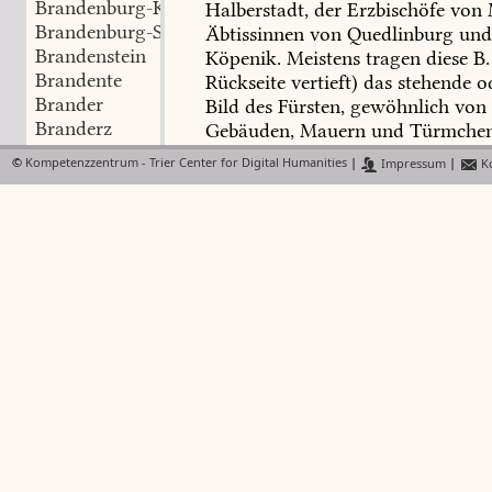
Brandenburg-Kulmbach
Halberstadt,
der
Erzbischöfe
von
Brandenburg-Schwedt
Äbtissinnen
von
Quedlinburg
un
Brandenstein
Köpenik.
Meistens
tragen
diese
B.
Brandente
Rückseite
vertieft)
das
stehende
o
Brander
Bild
des
Fürsten,
gewöhnlich
von
Branderz
Gebäuden,
Mauern
und
Türmche
Brandes
erklärende
lateinische
Beischrift,
d
©
Kompetenzzentrum - Trier Center for Digital Humanities
|
Impressum
|
Ko
Brandĕum
Form
wegen
merkwürdig
ist:
z.
B
Brandfieber
IMPERATO(R),
B(E)RNH(A)RDVS
Brandflecke
DNHARIVS
(denarius),
BVRCHA
Brandfruchtbau
DVCIS
BERN
(d.
h.
Burkard
Helt,
Brandfuchs
Münzprägung
des
Herzogs
Bernh
Brandgans
Berliner
Museum
aufbewahrtes
St
Brandgasse
Markgrafen
Otto
I.
von
Brandenb
Brandgeschosse
ist
das
älteste
Beispiel
einer
rein
d
Brandgiebel
Münzaufschrift:
MARCGRAVE
O
Brandgräber
sein
Nachfolger
Jakzo
sich
slawis
Brandgranaten
COPTNIC
.
CNE
(Knäs)
nennt.
All
Brandgrubengräber
das
Gepräge
der
B.
roher,
die
vor
Brandhirsch
vielfach
aus
sinnlosen
Buchstabe
Brandhof