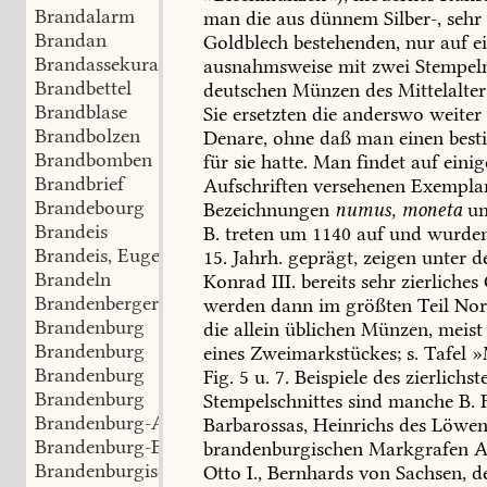
Brandalarm
man
die
aus
dünnem
Silber-,
sehr
Brandan
Goldblech
bestehenden,
nur
auf
ei
Brandassekuranz
ausnahmsweise
mit
zwei
Stempel
Brandbettel
deutschen
Münzen
des
Mittelalter
Brandblase
Sie
ersetzten
die
anderswo
weiter
Brandbolzen
Denare,
ohne
daß
man
einen
best
Brandbomben
für
sie
hatte.
Man
findet
auf
einig
Brandbrief
Aufschriften
versehenen
Exempla
Brandebourg
Bezeichnungen
numus,
moneta
u
Brandeis
B.
treten
um
1140
auf
und
wurde
Brandeis, Eugen
15.
Jahrh.
geprägt,
zeigen
unter
d
Brandeln
Konrad
III.
bereits
sehr
zierliches
Brandenberger Alpen
werden
dann
im
größten
Teil
Nor
Brandenburg
die
allein
üblichen
Münzen,
meist
Brandenburg
eines
Zweimarkstückes;
s.
Tafel
»
Brandenburg
Fig.
5
u.
7.
Beispiele
des
zierlichst
Brandenburg
Stempelschnittes
sind
manche
B.
F
Brandenburg-Ansbach
Barbarossas,
Heinrichs
des
Löwen
Brandenburg-Bayreuth
brandenburgischen
Markgrafen
A
Brandenburgisches Zepter
Otto
I.,
Bernhards
von
Sachsen,
d