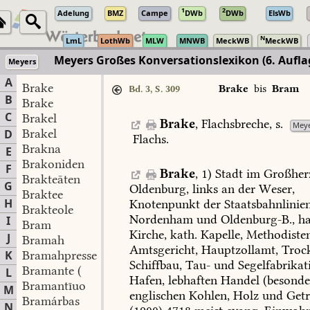
1
2
Adelung
BMZ
Campe
DWb
DWb
ElsWb
N
LmL
LothWb
MLW
MNWB
MeckWB
MeckWB
Meyers Großes Konversationslexikon (6. Aufla
Meyers
A
Brake
Brake
bis
Bram
Bd. 3, S. 309
B
Brake
C
Brakel
Brake
,
Flachsbreche,
s.
Meye
Brakel
D
Flachs
.
Brakna
E
Brakoniden
F
Brake
,
1)
Stadt
im
Großher
Brakteāten
G
Oldenburg,
links
an
der
Weser,
Braktee
H
Knotenpunkt
der
Staatsbahnlinie
Brakteole
Nordenham
und
Oldenburg-B.,
ha
I
Bram
Kirche,
kath.
Kapelle,
Methodisten
J
Bramah
Amtsgericht,
Hauptzollamt,
Troc
K
Bramahpresse
Schiffbau,
Tau-
und
Segelfabrikat
Bramante (
L
Hafen,
lebhaften
Handel
(besonde
Bramantīuo
M
englischen
Kohlen,
Holz
und
Getr
Bramárbas
N