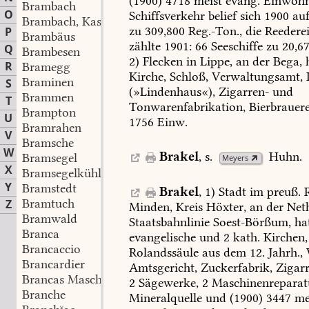
(1900)
4718
meist
evang.
Einwohn
Brambach
O
Schiffsverkehr
belief
sich
1900
au
Brambach, Kaspar Joseph
zu
309,800
Reg.-Ton.,
die
Reedere
P
Brambäus
zählte
1901:
66
Seeschiffe
zu
20,6
Q
Brambesen
2)
Flecken
in
Lippe,
an
der
Bega,
R
Bramegg
Kirche,
Schloß,
Verwaltungsamt,
I
Braminen
S
(»Lindenhaus«),
Zigarren-
und
Brammen
T
Tonwarenfabrikation,
Bierbrauere
Brampton
U
1756
Einw.
Bramrahen
V
Bramsche
W
Brakel
,
s.
Huhn
.
Bramsegel
Meyers
X
Bramsegelkühlte
Y
Bramstedt
Brakel
,
1)
Stadt
im
preuß.
R
Bramtuch
Z
Minden,
Kreis
Höxter,
an
der
Net
Bramwald
Staatsbahnlinie
Soest-Börßum,
ha
Branca
evangelische
und
2
kath.
Kirchen,
Brancaccio
Rolandssäule
aus
dem
12.
Jahrh.,
Brancardier
Amtsgericht,
Zuckerfabrik,
Zigarr
Brancas Maschine
2
Sägewerke,
2
Maschinenreparatu
Branche
Mineralquelle
und
(1900)
3447
me