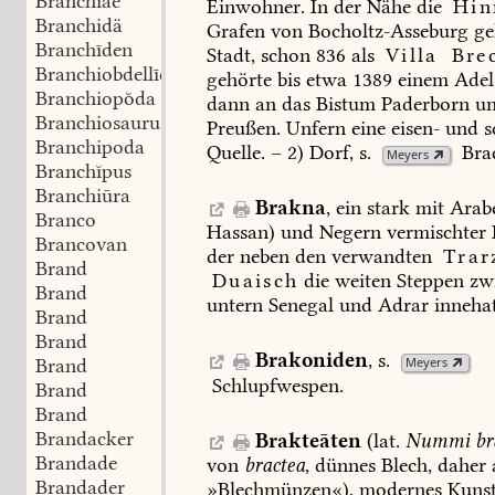
Branchĭae
Einwohner.
In
der
Nähe
die
Hin
Branchidä
Grafen
von
Bocholtz-Asseburg
ge
Branchīden
Stadt,
schon
836
als
Villa
Brec
Branchiobdellīden
gehörte
bis
etwa
1389
einem
Adels
Branchiopŏda
dann
an
das
Bistum
Paderborn
u
Branchiosaurus
Preußen.
Unfern
eine
eisen-
und
s
Branchipoda
Quelle.
–
2)
Dorf,
s.
Bra
Meyers
Branchĭpus
Branchiūra
Brakna
,
ein
stark
mit
Arab
Branco
Hassan)
und
Negern
vermischter
Brancovan
der
neben
den
verwandten
Trar
Brand
Duaisch
die
weiten
Steppen
zw
Brand
untern
Senegal
und
Adrar
innehat
Brand
Brand
Brakoniden
,
s.
Brand
Meyers
Schlupfwespen
.
Brand
Brand
Brandacker
Brakteāten
(lat.
Nummi
br
Brandade
von
bractea
,
dünnes
Blech,
daher
Brandader
»Blechmünzen«),
modernes
Kunst