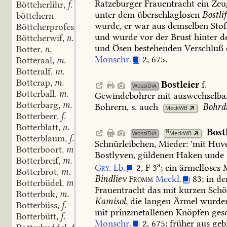
Ratzeburger
Frauentracht
ein
Zeug
Böttcherlihr
f.
,
unter
dem
überschlaglosen
Bostlif
böttchern
wurde,
er
war
aus
demselben
Stof
Böttcherprofeschon
f.
,
und
wurde
vor
der
Brust
hinter
d
Böttcherwif
n.
,
und
Ösen
bestehenden
Verschluß
Botter
n.
,
Monschr.
2,
675.
Botteraal
m.
,
Botteralf
m.
,
Botterap
m.
,
Bostleier
f.
WossiDiA
Botterball
m.
,
Gewindebohrer
mit
auswechselba
Botterbarg
m.
,
Bohrern,
s.
auch
Bohrd
MeckWB
Botterbeer
f.
,
Botterblatt
n.
,
Bost
N
WossiDiA
MeckWB
Botterblaum
f.
,
Schnürleibchen,
Mieder:
'mit
Huve
Botterboort
m.
,
Bostlyven,
güldenen
Haken
unde
Botterbreif
m.
,
a
Gry.
Lb.
2,
F
3
;
ein
ärmelloses
M
Botterbrot
m.
,
Bindliev
Fromm
Meckl.
83;
in
de
Botterbüdel
m.
,
Frauentracht
das
mit
kurzen
Schö
Botterbuk
m.
,
Kamisol,
die
langen
Ärmel
wurde
Botterbüss
f.
,
mit
prinzmetallenen
Knöpfen
gesc
Botterbütt
f.
,
Monschr.
2,
675;
früher
aus
geb