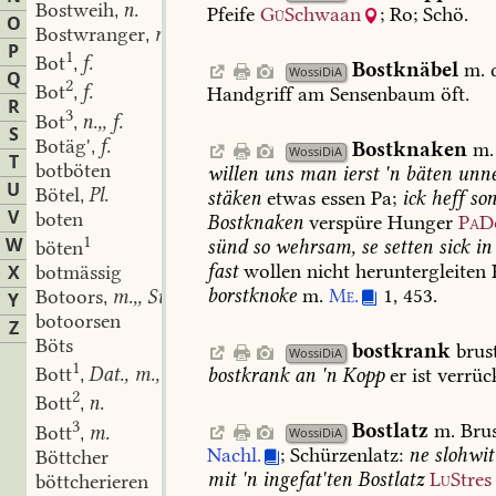
Bostweih
n.
,
Pfeife
Gü
Schwaan
;
Ro;
Schö.
O
Bostwranger
m.
,
P
1
Bot
f.
,
Bostknäbel
m.
WossiDiA
Q
2
Bot
f.
Handgriff
am
Sensenbaum
öft.
,
R
3
Bot
n.,, f.
,
S
Botäg'
f.
Bostknaken
m.
,
WossiDiA
T
botböten
willen
uns
man
ierst
'n
bäten
unn
U
Bötel
Pl.
stäken
etwas
essen
Pa;
ick
heff
so
,
V
boten
Bostknaken
verspüre
Hunger
Pa
D
1
W
sünd
so
wehrsam,
se
setten
sick
in
böten
fast
wollen
nicht
heruntergleiten
botmässig
X
borstknoke
m.
Me.
1,
453.
Botoors
m.,, Subst.
,
Y
botoorsen
Z
Böts
bostkrank
brus
WossiDiA
1
Bott
Dat., m., n., Adv.
bostkrank
an
'n
Kopp
er
ist
verrüc
,
2
Bott
n.
,
3
Bostlatz
m.
Brus
Bott
m.
,
WossiDiA
Nachl.
;
Schürzenlatz:
ne
slohwit
Böttcher
mit
'n
ingefat'ten
Bostlatz
Lu
Stres
böttcherieren