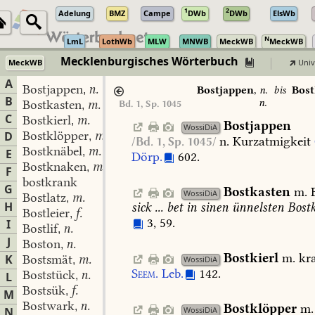
1
2
Adelung
BMZ
Campe
DWb
DWb
ElsWb
N
LmL
LothWb
MLW
MNWB
MeckWB
MeckWB
Mecklenburgisches Wörterbuch
MeckWB
Univ
A
Bostjappen
n.
,
Bostjappen
,
n.
bis
Bost
B
n.
Bostkasten
m.
Bd. 1, Sp. 1045
,
C
Bostkierl
m.
,
Bostjappen
WossiDiA
Bostklöpper
m.
D
,
n.
Kurzatmigkeit
/Bd. 1, Sp. 1045/
Bostknäbel
m.
,
E
Dörp.
602.
Bostknaken
m.
,
F
bostkrank
G
Bostkasten
m.
WossiDiA
Bostlatz
m.
,
H
sick
...
bet
in
sinen
ünnelsten
Bostk
Bostleier
f.
,
3,
59.
I
Bostlif
n.
,
J
Boston
n.
,
Bostkierl
m.
kra
K
Bostsmät
m.
WossiDiA
,
Seem.
Leb.
142.
Boststück
n.
L
,
Bostsük
f.
,
M
Bostwark
n.
,
Bostklöpper
m.
WossiDiA
N