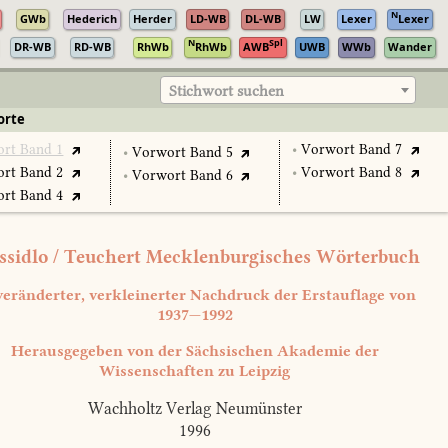
N
GWb
Hederich
Herder
LD-WB
DL-WB
LW
Lexer
Lexer
N
Spl
DR-WB
RD-WB
RhWb
RhWb
AWB
UWB
WWb
Wander
Stichwort suchen
orte
rt Band 1
•
Vorwort Band 7
•
Vorwort Band 5
rt Band 2
•
Vorwort Band 8
•
Vorwort Band 6
rt Band 4
sidlo / Teuchert Mecklenburgisches Wörterbuch
eränderter, verkleinerter Nachdruck der Erstauflage von
1937—1992
Herausgegeben von der Sächsischen Akademie der
Wissenschaften zu Leipzig
Wachholtz Verlag Neumünster
1996