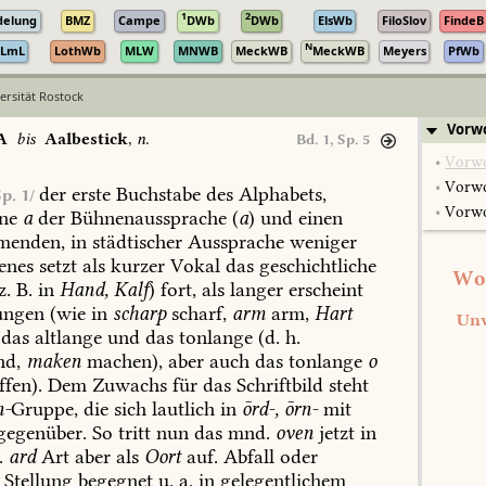
1
2
delung
BMZ
Campe
DWb
DWb
ElsWb
FiloSlov
FindeB
N
LmL
LothWb
MLW
MNWB
MeckWB
MeckWB
Meyers
PfWb
ersität Rostock
Vorw
A
bis
Aalbestick
,
n.
Bd. 1, Sp. 5
•
Vorwo
•
Vorwo
der
erste
Buchstabe
des
Alphabets,
Sp. 1/
•
Vorwo
ne
a
der
Bühnenaussprache
(
a
)
und
einen
enden,
in
städtischer
Aussprache
weniger
enes
setzt
als
kurzer
Vokal
das
geschichtliche
Wos
z.
B.
in
Hand,
Kalf
)
fort,
als
langer
erscheint
ungen
(
wie
in
scharp
scharf,
arm
arm,
Hart
Unv
das
altlange
und
das
tonlange
(d.
h.
d,
maken
machen),
aber
auch
das
tonlange
o
ffen).
Dem
Zuwachs
für
das
Schriftbild
steht
n-
Gruppe,
die
sich
lautlich
in
ōrd-,
ōrn-
mit
gegenüber.
So
tritt
nun
das
mnd.
oven
jetzt
in
.
ard
Art
aber
als
Oort
auf.
Abfall
oder
Stellung
begegnet
u.
a.
in
gelegentlichem