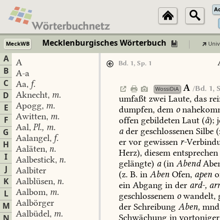
A
Mecklenburgisches Wörterbuch
MeckWB
Univ
A
A
Bd. 1, Sp. 1
B
A-a
C
Aa
f.
,
A
/Bd. 1, 
WossiDiA
Aknecht
m.
D
,
umfaßt
zwei
Laute,
das
rei
Apogg
m.
,
E
dumpfen,
dem
o
nahekomm
Awitten
m.
,
F
offen
gebildeten
Laut
(
å
);
j
Aal
Pl., m.
,
a
der
geschlossenen
Silbe
(
G
Aalangel
f.
,
er
vor
gewissen
r-
Verbind
H
Aaläten
n.
,
Herz),
diesem
entsprechen
I
Aalbestick
n.
,
gelängte)
a
(in
Abend
Aben
J
Aalbiter
(z.
B.
in
Aben
Ofen,
apen
o
K
Aalblüsen
n.
,
ein
Abgang
in
der
ard-,
ar
Aalbom
m.
L
,
geschlossenem
o
wandelt,
Aalbörger
M
der
Schreibung
Aben,
mnd
Aalbüdel
m.
,
Schwächung
in
vortoniger
N