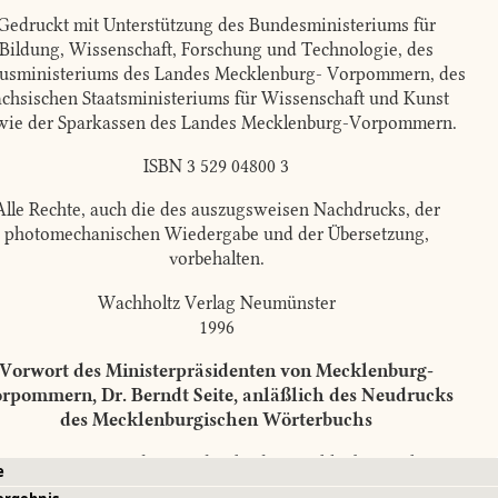
Gedruckt mit Unterstützung des Bundesministeriums für
Bildung, Wissenschaft, Forschung und Technologie, des
tusministeriums des Landes Mecklenburg- Vorpommern, des
ächsischen Staatsministeriums für Wissenschaft und Kunst
wie der Sparkassen des Landes Mecklenburg-Vorpommern.
ISBN 3 529 04800 3
Alle Rechte, auch die des auszugsweisen Nachdrucks, der
photomechanischen Wiedergabe und der Übersetzung,
vorbehalten.
Wachholtz Verlag Neumünster
1996
Vorwort des Ministerpräsidenten von Mecklenburg-
rpommern, Dr. Berndt Seite, anläßlich des Neudrucks
des Mecklenburgischen Wörterbuchs
Die Präsentation des Neudrucks des Mecklenburgischen
e
erbuchs von Richard Wossidlo und Hermann Teuchert fügt