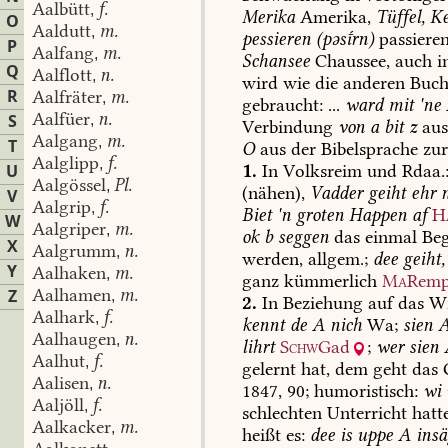
Aalbütt
f.
,
Merika
Amerika,
Tüffel,
Ke
O
Aaldutt
m.
,
pessieren
(pəsrn)
passieren
P
Aalfang
m.
,
Schansee
Chaussee,
auch
i
Q
Aalflott
n.
,
wird
wie
die
anderen
Buch
R
Aalfräter
m.
,
gebraucht:
...
ward
mit
'ne
Aalfüer
n.
S
,
Verbindung
von
a
bit
z
au
Aalgang
m.
,
T
O
aus
der
Bibelsprache
zu
Aalglipp
f.
,
1.
In
Volksreim
und
Rdaa.
U
Aalgössel
Pl.
,
(nähen),
Vadder
geiht
ehr
n
V
Aalgrip
f.
,
Biet
'n
groten
Happen
af
H
W
Aalgriper
m.
,
ok
b
seggen
das
einmal
Beg
X
Aalgrumm
n.
,
werden,
allgem.;
dee
geiht,
Y
Aalhaken
m.
,
ganz
kümmerlich
Ma
Remp
Aalhamen
m.
Z
,
2.
In
Beziehung
auf
das
Wi
Aalhark
f.
,
kennt
de
A
nich
Wa;
sien
Aalhaugen
n.
,
lihrt
Schw
Gad
;
wer
sien
Aalhut
f.
,
gelernt
hat,
dem
geht
das
G
Aalisen
n.
,
1847,
90;
humoristisch:
wi
Aaljöll
f.
,
schlechten
Unterricht
hatt
Aalkacker
m.
,
heißt
es:
dee
is
uppe
A
insä