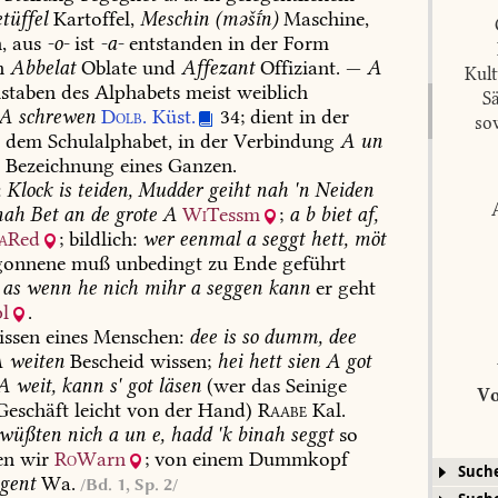
tüffel
Kartoffel,
Meschin
(məšn)
Maschine,
,
aus
-o-
ist
-a-
entstanden
in
der
Form
n
Abbelat
Oblate
und
Affezant
Offiziant.
—
A
Kul
staben
des
Alphabets
meist
weiblich
S
A
schrewen
Dolb.
Küst.
34;
dient
in
der
so
s
dem
Schulalphabet,
in
der
Verbindung
A
un
r
Bezeichnung
eines
Ganzen.
:
Klock
is
teiden,
Mudder
geiht
nah
'n
Neiden
ah
Bet
an
de
grote
A
Wi
Tessm
;
a
b
biet
af,
a
Red
;
bildlich:
wer
eenmal
a
seggt
hett,
möt
onnene
muß
unbedingt
zu
Ende
geführt
as
wenn
he
nich
mihr
a
seggen
kann
er
geht
l
.
ssen
eines
Menschen:
dee
is
so
dumm,
dee
A
weiten
Bescheid
wissen;
hei
hett
sien
A
got
A
weit,
kann
s'
got
läsen
(wer
das
Seinige
Vo
eschäft
leicht
von
der
Hand)
Raabe
Kal.
wüßten
nich
a
un
e,
hadd
'k
binah
seggt
so
en
wir
Ro
Warn
;
von
einem
Dummkopf
Such
gent
Wa.
/Bd. 1, Sp. 2/
Wört