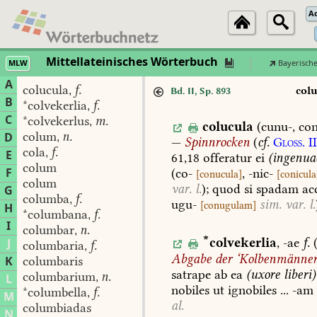
A
Mittellateinisches Wörterbuch
MLW
Bayerisch
A
colucula
f.
,
col
Bd. II, Sp. 893
B
*colvekerlia
f.
,
C
*colvekerlus
m.
,
colucula
(cunu-,
con
colum
n.
D
,
—
Spinnrocken
(
cf.
Gloss.
I
cola
f.
,
E
61,18
offeratur
ei
(ingenua
colum
F
(
co-
,
-nic-
[
conucula
]
[
conicula
colum
var.
l.
);
quod
si
spadam
acc
G
columba
f.
,
ugu-
sim.
var.
l.
[
conugulam
]
H
*columbana
f.
,
I
columbar
n.
,
*
colvekerlia
,
-ae
f.
J
columbaria
f.
,
Abgabe
der
‘
Kolbenmänne
K
columbaris
satrape
ab
ea
(uxore
liberi)
columbarium
n.
L
,
nobiles
ut
ignobiles
...
-am
*columbella
f.
,
M
al.
columbiadas
N