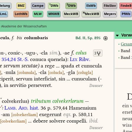
1
2
delung
BMZ
Campe
DWb
DWb
ElsWb
FiloSlov
FindeB
N
LmL
LothWb
MLW
MNWB
MeckWB
MeckWB
Meyers
PfWb
e Akademie der Wissenschaften
Vorwo
ucula
,
f.
bis
columbaris
Bd. II, Sp. 895
•
Gesa
•
Band 
u-,
conic-,
-ugu-,
-cla
sim.
)
,
-ae
f.
colus
3
•
Band 
I
354,24
St.-S.
conuca
quenela):
Lex
Ribv.
e
servum
secutae)
a
rege
...
spada
et
cunucula
,
-nula
,
-cla
,
-gla
]
[
colunula
]
[
colucla
]
[
colugla
]
iperit,
servum
interficiat,
sin
...
cunuculam
(
-
),
in
servitio
perseveret.
Dauser
*
(
colvekerlus)
tributum
colvekerlorum
—
ein 
r
’
:
Lamb.
Ard.
hist.
36
p.
579,44
Hamensium
erse
-am
exegerunt
eqs.
p.
580,11
[
colvekerliam
]
neua
...
debere
solvere
compelli.
ibid.
[
colvekerliam
]
wiss
Dauser
Amer