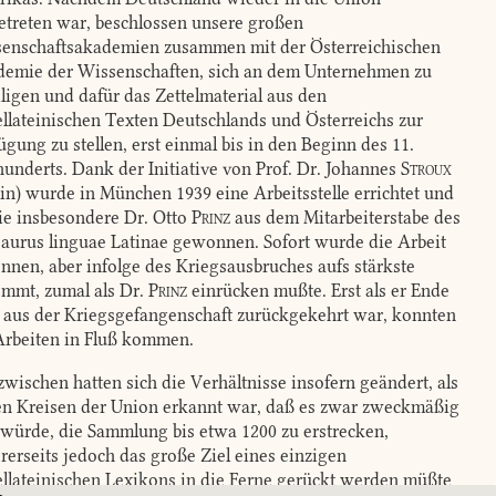
etreten war, beschlossen unsere großen
enschaftsakademien zusammen mit der Österreichischen
emie der Wissenschaften, sich an dem Unternehmen zu
iligen und dafür das Zettelmaterial aus den
ellateinischen Texten Deutschlands und Österreichs zur
ügung zu stellen, erst einmal bis in den Beginn des 11.
hunderts. Dank der Initiative von Prof. Dr. Johannes
Stroux
lin) wurde in München 1939 eine Arbeitsstelle errichtet und
sie insbesondere Dr. Otto
Prinz
aus dem Mitarbeiterstabe des
aurus linguae Latinae gewonnen. Sofort wurde die Arbeit
nnen, aber infolge des Kriegsausbruches aufs stärkste
mmt, zumal als Dr.
Prinz
einrücken mußte. Erst als er Ende
 aus der Kriegsgefangenschaft zurückgekehrt war, konnten
Arbeiten in Fluß kommen.
ischen hatten sich die Verhältnisse insofern geändert, als
en Kreisen der Union erkannt war, daß es zwar zweckmäßig
 würde, die Sammlung bis etwa 1200 zu erstrecken,
rerseits jedoch das große Ziel eines einzigen
ellateinischen Lexikons in die Ferne gerückt werden müßte