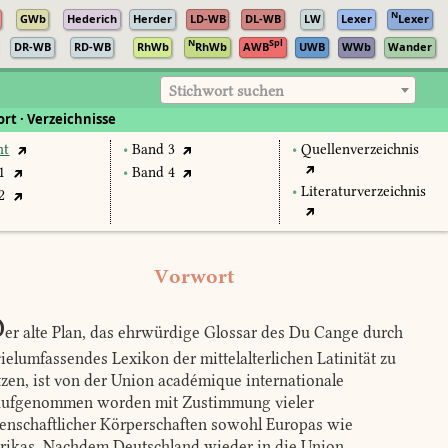
N
GWb
Hederich
Herder
LD-WB
DL-WB
LW
Lexer
Lexer
N
Spl
DR-WB
RD-WB
RhWb
RhWb
AWB
UWB
WWb
Wander
Stichwort suchen
rt · Verzeichnisse
mt
•
Band 3
•
Quellenverzeichnis
1
•
Band 4
•
Literaturverzeichnis
2
Vorwort
D
er alte Plan, das ehrwürdige Glossar des Du Cange durch
vielumfassendes Lexikon der mittelalterlichen Latinität zu
tzen, ist von der Union académique internationale
ufgenommen worden mit Zustimmung vieler
enschaftlicher Körperschaften sowohl Europas wie
ikas. Nachdem Deutschland wieder in die Union