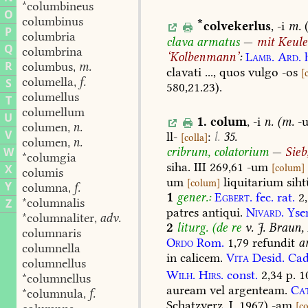
*columbineus
O
columbinus
*
colvekerlus
,
-i
m.
P
columbria
clava
armatus
—
mit
Keule
Q
columbrina
‘
Kolbenmann
’
:
Lamb.
Ard.
R
columbus
m.
,
clavati
...,
quos
vulgo
-os
[
columella
f.
S
,
580,21.23).
columellus
T
columellum
U
1.
colum
,
-i
n.
(m.
-
columen
n.
,
V
ll-
:
l.
35.
[
colla
]
columen
n.
,
cribrum,
colatorium
—
Sieb
W
*columgia
siha.
III
269,61
-um
X
[
colum
]
columis
um
liquitarium
siht
[
colum
]
Y
columna
f.
,
1
gener.:
Egbert.
fec.
rat.
2,
*columnalis
Z
patres
antiqui.
Nivard.
Yse
*columnaliter
adv.
,
2
liturg.
(de
re
v.
J.
Braun,
columnaris
Ordo
Rom.
1,79
refundit
a
columnella
in
calicem.
Vita
Desid.
Cad
columnellus
Wilh.
Hirs.
const.
2,34
p.
1
*columnellus
auream
vel
argenteam.
Cat
*columnula
f.
,
Schatzverz.
I.
1967)
-am
[
c