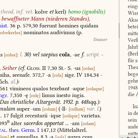
eing
(
theod.
inf.
vet.
kolve
et
kerl)
homo
(ignobilis)
Wiss
bewaffneter
Mann
(niederen
Standes),
Akad
hist.
36
p.
579,30
fuerunt
homines
quidam
bete
nominatos
audivimus
(p.
colvekerlos
]
mitt
Dauser
Verf
Jahr
(Ber
us
:
l.
30)
vel
saepius
cola
,
-ae
f.
script.
-
[
colus
]
für 
Thes
,
Seiher
(
cf.
Gloss.
II
7,30
St.-
S.
-us
[
colus
]
bego
siha,
seenafe.
372,7
-a
sige.
IV
184,34
-
[
cola
]
gehe
ch.
al.
):
1948
561
vimineos
qualos
texebant
-aque
[
colaque
]
die 
ngr.
7,350
-ę
limus
inesto
iugis.
[
colę
]
Das
christliche
Altargerät.
1932.
p.
448sqq.):
Inzw
mulam
super
-um
(
-ll-
var.
l.
)
[
colum
]
[
collum
]
in d
.
17
fulgit
recentarii
-ique
varietas.
[
colique
]
sein
B
093
alter
sacerdos
apportat
...
-am
[
colam
]
ande
al.
thes.
Germ.
I
147,12
(Mittelalterl.
mitt
et
ampullas.
8,3
-a
aurea
cum
olam
]
[
cola
]