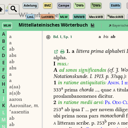
1
2
Adelung
BMZ
Campe
DWb
DWb
ElsWb
N
LmL
LothWb
MLW
MNWB
MeckWB
MeckWB
Mittellateinisches Wörterbuch
MLW
Bayerisch
A
a
a
bis
ab
Bd. I, Sp. 1
B
a
C
ab
1.
a
littera
prima
alphabeti
L
abs
D
alpha.
ab
E
I
mus.:
abs
F
A
ad
sonos
significandos
(
cf.
J.
Wol
a
Notationskunde.
I.
1913.
p.
37sqq.):
G
a
1
in
ratione
antiquitatis
:
Anon.
I
m
H
a(aa)
a
333
prima
chorda
...,
quae
a
titul
I
a(a)b
proslambanomenos
dicitur.
J
aaron
2
in
ratione
medii
aevi:
Ps.
Odo
Cl
K
Aaronitae
m.
,
a
253
ab
ipsa
Γ
...
per
novem
dilige
*aasentia
L
ubi
prima
nona
pars
monochordi
ab
M
b
a
litteram
scribe.
p.
253
pro
a
me
ab
N