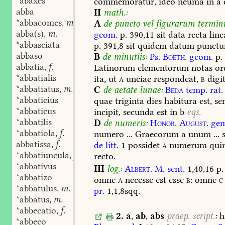
*abaxes
commemoratur,
ideo
neuma
in
a
abba
II
math.:
*abbacomes
m.
A
de
puncto
vel
figurarum
termini
,
abba(s)
m.
geom.
p.
390,11
sit
data
recta
line
,
*abbasciata
p.
391,8
sit
quidem
datum
punct
abbaso
B
de
minutiis:
Ps.
Boeth.
geom.
p.
abbatia
f.
Latinorum
elementorum
notas
or
,
*abbatialis
ita,
ut
a
unciae
respondeat,
b
digi
*abbatiatus
m.
C
de
aetate
lunae:
Beda
temp.
rat.
,
*abbaticius
quae
triginta
dies
habitura
est,
se
*abbaticus
incipit,
secunda
est
in
b
eqs.
*abbatilis
D
de
numeris:
Honor.
August.
ge
*abbatiola
f.
numero
...
Graecorum
a
unum
...
s
,
abbatissa
f.
de
litt.
1
possidet
a
numerum
qui
,
*abbatiuncula
f.
recto.
,
*abbativus
III
log.:
Albert.
M.
sent.
1,40,16
p.
*abbatizo
omne
a
necesse
est
esse
b:
omne
c
*abbatulus
m.
,
pr.
1,1,8sqq.
*abbatus
m.
,
*abbecatio
f.
,
2.
a
,
ab
,
abs
praep.
script.
:
h
*abbeco