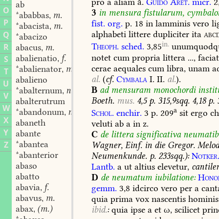
pro
a
aliam
.
Guido
Aret.
micr.
2,
ab
O
3
in
mensura
fistularum,
cymbalo
*ababbas
m.
,
P
fist.
org.
p.
18
in
lamminis
vero
li
*abacista
m.
,
alphabeti
littere
dupliciter
ita
abc
Q
*abacizo
in.
Theoph.
sched.
3,85
unumquodq
R
abacus
m.
,
notet
cum
propria
littera
...,
facia
abalienatio
f.
S
,
cerae
aequales
cum
libra,
unam
a
*abalienator
m.
,
T
al.
(
cf.
Cymbala
I.
II.
al.
).
abalieno
U
B
ad
mensuram
monochordi
insti
*abalternum
n.
,
V
Boeth.
mus.
4,5
p.
315,9sqq.
4,18
p.
3
abalterutrum
W
a
*abandonum
n.
Schol.
enchir.
3
p.
209
sit
ergo
ch
,
X
abaneth
veluti
ab
a
in
z.
Y
abante
C
de
littera
significativa
neumatib
*abantea
Z
Wagner,
Einf.
in
die
Gregor.
Melod
*abanterior
Neumenkunde
.
p.
233sqq.):
Notker
abaso
Lantb.
a
ut
altius
elevetur
,
cantile
abatto
D
de
neumatum
iubilatione:
Hono
abavia
f.
gemm.
3,8
idcirco
vero
per
a
cant
,
abavus
m.
quia
prima
vox
nascentis
hominis
,
abax
(m.)
ibid.
:
quia
ipse
a
et
ω
,
scilicet
prin
,