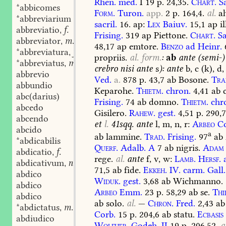
Rhen.
med.
I
19
p.
24,35.
Chart.
Sa
*abbicomes
Form.
Turon.
app.
2
p.
164,4.
al.
ah
*abbreviarium
sacril.
16. ap:
Lex
Baiuv.
15,1
ap
il
abbreviatio
f.
,
Frising.
319
ap
Piettone.
Chart.
Sa
abbreviator
m.
,
48,17
ap
emtore.
Benzo
ad
Heinr.
*abbreviatura
f.
,
propriis.
al.
form.
:
ab
ante
(semi-)
*abbreviatus
m.
,
crebro
nisi
ante
s
): ante
b,
c
(k),
d,
abbrevio
Ved.
a.
878
p.
43,7
ab
Bosone.
Tra
abbundio
Keparohe.
Thietm.
chron.
4,41
ab
c
abc(darius)
Frising.
74
ab
domno.
Thietm.
chr
abcedo
Gisilero.
Rahew.
gest.
4,51
p.
290,
abcendo
et
l.
41sqq. ante
l,
m,
n,
r:
Arbeo
Co
abcido
a
ab
lammine.
Trad.
Frising.
97
ab
*abdicabilis
Querf.
Adalb.
A
7
ab
nigris.
Adam
abdicatio
f.
,
rege.
al.
ante
f,
v,
w:
Lamb.
Hersf.
a
abdicativum
n.
,
71,5
ab
fide.
Ekkeh.
IV.
carm.
Gall.
abdico
Widuk.
gest.
3,68
ab
Wichmanno.
abdico
Arbeo
Emm.
23
p.
58,29
ab
se.
Thi
abdico
ab
solo.
al.
—
Chron.
Fred.
2,43
ab
*abdictatus
m.
,
Corb.
15
p.
204,6
ab
statu.
Ecbasis
abdiudico
Wolfher.
Godeh.
II
19
p.
206,52.
a