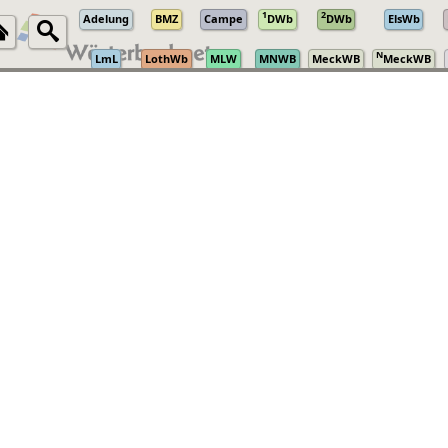
1
2
Adelung
BMZ
Campe
DWb
DWb
ElsWb
N
LmL
LothWb
MLW
MNWB
MeckWB
MeckWB