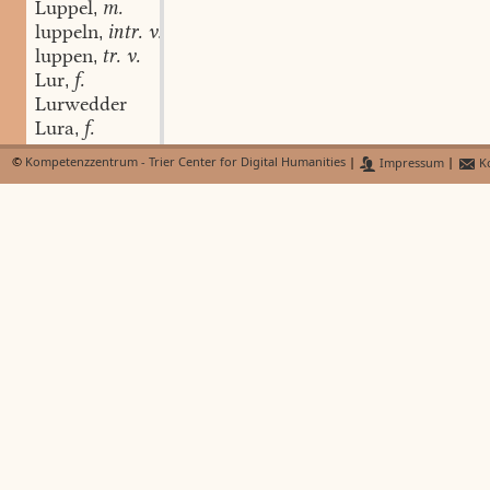
Luppel
m.
,
luppeln
intr. v.
,
luppen
tr. v.
,
Lur
f.
,
Lurwedder
Lura
f.
,
luren
intr. v.
,
©
Kompetenzzentrum - Trier Center for Digital Humanities
|
Impressum
|
Ko
Lus
Lus
f.
,
Lusbue
Lussalb
Lüs-bidel
Lüs-böwe-schuh
Luscht
f.
,
Loscht-his-chin
n.
,
luschtich
adj.
,
luschtren
intr. v.
,
luschtren
intr. v.
,
lusen
tr. v.
,
Luser
m.
,
Lusi