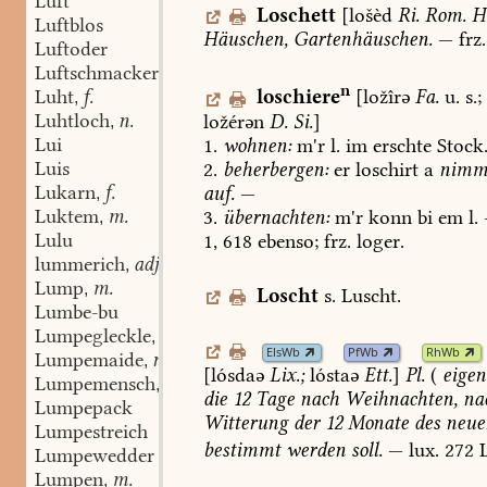
Luft
Loschett
[lošèd
Ri.
Rom.
H
Luftblos
Häuschen,
Gartenhäuschen.
—
frz.
Luftoder
Luftschmacker
m.
,
n
Luht
f.
loschiere
[ložîrə
Fa.
u.
s.;
,
Luhtloch
n.
ložérən
D.
Si.
]
,
Lui
1.
wohnen:
m'r
l.
im
erschte
Stock
Luis
2.
beherbergen:
er
loschirt
a
nimm
Lukarn
f.
auf.
—
,
Luktem
m.
3.
übernachten:
m'r
konn
bi
em
l.
,
Lulu
1,
618
ebenso;
frz.
loger.
lummerich
adj.
,
Lump
m.
,
Loscht
s.
Luscht.
Lumbe-bu
Lumpegleckle
n.
,
ElsWb
PfWb
RhWb
Lumpemaide
n.
,
[lósdaə
Lix.
;
lóstaə
Ett.
]
Pl.
(
eigen
Lumpemensch
n.
,
die
12
Tage
nach
Weihnachten,
na
Lumpepack
Witterung
der
12
Monate
des
neue
Lumpestreich
bestimmt
werden
soll.
—
lux.
272
Lumpewedder
Lumpen
m.
,