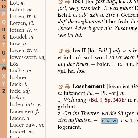
los
I
[lós
fast
allg.;
las
D.
Si
Lot
n.
,
O
fort,
weg:
was
isch
l.?
was
gibts?
D
Lotert
m.
,
P
isch
l.
es
gibt
aZk
u.
Streit.
Gehsch
lotsen
tr. v.
,
daß
du
wegkommst!
I
bin
froh,
da
Q
Lotzen
Pl.
,
Dieses
Adverb
geht
alle
Zusammen
R
lotzen
tr. v.
,
wie
im
hd.
Löudel
m.
S
,
Low
n.
,
T
lowen
tr. v.
los
II
[lôs
Falk.
]
adj.
u.
adv.
,
U
lowes-wert
adj.
et
isch
m'r
so
l.
word
so
schwach
,
V
Löz
auf
der
Brust.
—
baier.
1,
1518
u.
h
W
Luche
m.
vgl.
hd.
lose.
,
X
luchsen
Y
Luck
f.
,
Loschement
[ložəmènt
Bo
luck
adj.
Z
,
s.;
lužəmènt
Fa.
—
Pl.
–ər]
m.
lucken
1.
Wohnung:
m'r
/Bd. 1, Sp. 343b/
luden
intr. v.
,
gelehnt.
—
Ludengen
f.
,
2.
Ort
im
Theater,
wo
die
Sänger
u
Luder
n.
,
sich
aufhalten.
—
els.
1,
6
ElsWb
Luder-buw
m.
,
logement.
Ludert
m.
,