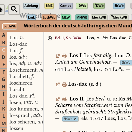
1
2
Adelung
BMZ
Campe
DWb
DWb
ElsWb
N
LmL
LothWb
MLW
MNWB
MeckWB
MeckWB
Wörterbuch der deutsch-lothringischen Mun
LothWb
A
Los
n.
,
Los
,
n.
bis
Los-dae
,
Pl
Bd. 1, Sp. 343a
B
Los-dae
C
Los
f.
,
Los
I
[lós
fast
allg.;
lous
D.
los
adv.
D
,
Anteil
am
Gemeindeholz.
—
ElsWb
los
adj. u. adv.
,
E
u
614
Los
Holzteil;
lux.
271
Lo
s.
—
Loschement
m.
,
F
Loschett
f.
,
G
loschieren
Los-dae
(s.
d.)
H
Loscht
I
Los-dae
Pl.
,
Los
II
[lós
Berl.
u.
s.;
lús
M
J
losen
intr. v.
,
Scharre
vom
Straßenwart
zum
Bes
K
los-kummen
intr. v.
,
Straßenkots
gebraucht;
Straßenkr
lo-sprach
adv.
L
,
—
els.
1,
617
Lues,
Los,
L
ElsWb
los-scheren
intr. v.
,
M
lossen
N