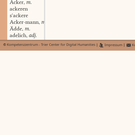
Acker
m.
,
ackeren
s'ackere
Acker-mann
m.
,
Ädde
m.
,
adelich
adj.
,
Adem
©
Kompetenzzentrum - Trier Center for Digital Humanities
|
Impressum
|
Ko
adje
interj.
,
Adjunk
m.
,
adrett
adj.
,
A'e-mos
n.
,
A'en-deckel
m.
,
A'endokter
m.
,
A'en-hillecht
f.
,
A'en-neischt
n.
,
A'e-schein
m.
,
a-fällen
intr. v.
,
a-fällich
adj.
,
Afang
m.
,
Afe-kapp
m.
,
Afel
m.
,