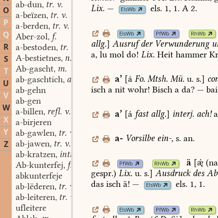
ab-dun
tr. v.
,
Lix.
—
els.
1,
1
.
A
2.
O
ElsWb
a-beïzen
tr. v.
,
P
a-berden
tr. v.
,
Q
ElsWb
PfWb
RhWb
Aber-zol
f.
,
allg.
]
Ausruf
der
Verwunderung
u
R
a-bestoden
tr. v.
,
a,
lu
mol
do!
Lix.
Heit
hammer
Kr
A-bestietnes
n.
S
,
Ab-gascht
m.
,
T
a
’
[á
Fo.
Mtsh.
Mü.
u.
s.]
con
ab-gaschtich
adj.
,
U
isch
a
nit
wohr!
Bisch
a
da?
—
bai
ab-gehn
V
ab-gen
W
a-billen
refl. v.
,
a
’
[á
fast
allg.
]
interj.
ach!
a
X
a-birjeren
Y
ab-gawlen
tr. v.
,
a-
Vorsilbe
ein-,
s.
an.
ab-jawen
tr. v.
Z
,
ab-kratzen
intr. v.
,
ä
[
(na
PfWb
RhWb
Ab-kunterfej
f.
,
gespr.)
Lix.
u.
s.]
Ausdruck
des
Abs
abkunterfeje
das
isch
ä!
—
els.
1,
1
.
ab-lëderen
tr. v.
ElsWb
,
ab-leiteren
tr. v.
,
ufleitere
ElsWb
PfWb
RhWb