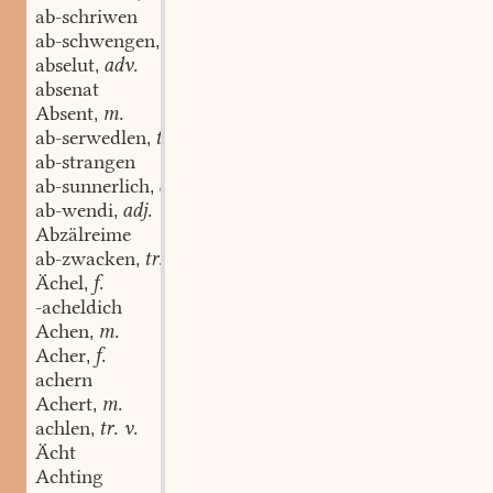
ab-schriwen
ab-schwengen
tr. v.
,
abselut
adv.
,
absenat
Absent
m.
,
ab-serwedlen
tr. v.
,
ab-strangen
ab-sunnerlich
adj. u. adv.
,
ab-wendi
adj.
,
Abzälreime
ab-zwacken
tr. v.
,
Ächel
f.
,
-acheldich
Achen
m.
,
Acher
f.
,
achern
Achert
m.
,
achlen
tr. v.
,
Ächt
Achting