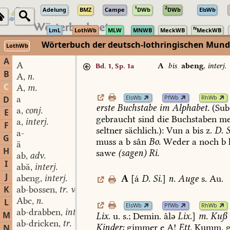
1
2
Adelung
BMZ
Campe
DWb
DWb
ElsWb
N
LmL
LothWb
MLW
MNWB
MeckWB
MeckWB
Wörterbuch der deutsch-lothringischen Mun
LothWb
A
A
A
bis
abeng
,
interj.
Bd. 1, Sp. 1a
B
A
n.
,
C
A
m.
,
ElsWb
PfWb
RhWb
a
D
erste
Buchstabe
im
Alphabet.
(Sub
a
conj.
,
E
gebraucht
sind
die
Buchstaben
me
a
interj.
,
F
seltner
sächlich.):
Vun
a
bis
z.
D.
S
a-
G
muss
a
b
sân
Bo.
Weder
a
noch
b
ä
H
sawe
(sagen)
Ri.
ab
adv.
,
I
abä
interj.
,
J
abeng
interj.
A
[á
D.
Si.
]
n.
Auge
s.
Au.
,
K
ab-bossen
tr. v.
,
Abc
n.
L
,
ElsWb
PfWb
RhWb
ab-drabben
intr. v.
,
M
Lix.
u.
s.;
Demin.
âlə
Lix.
]
m.
Kuß
ab-dricken
tr. v.
,
Kinder:
gimmer
e
A!
Ett.
Kumm,
g
N