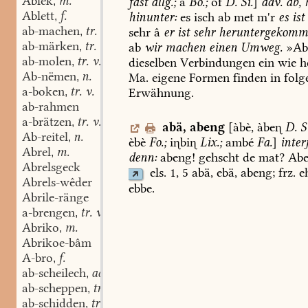
Ablek
m.
fast
allg.;
â
Bo.
;
óf
D.
Si.
]
adv.
ab,
h
,
Ablett
f.
hinunter:
es
isch
ab
met
m'r
es
ist
,
ab-machen
tr. v.
sehr
â
er
ist
sehr
heruntergekomm
,
ab-märken
tr. v.
ab
wir
machen
einen
Umweg.
»Ab
,
ab-molen
tr. v.
dieselben
Verbindungen
ein
wie
h
,
Ab-nëmen
n.
Ma.
eigene
Formen
finden
in
folg
,
a-boken
tr. v.
Erwähnung.
,
ab-rahmen
a-brätzen
tr. v.
,
abä
,
abeng
[àbè,
àbe
D.
S
Ab-reitel
n.
,
èbè
Fo.
;
ibi
Lix.
;
ambé
Fa.
]
interj
Abrel
m.
,
denn:
abeng!
gehscht
de
mat?
Abe
Abrelsgeck
els.
1,
5
abä,
ebä,
abeng;
frz.
e
Abrels-wêder
ebbe.
Abrile-ränge
a-brengen
tr. v.
,
Abriko
m.
,
Abrikoe-bâm
A-bro
f.
,
ab-scheilech
adj.
,
ab-scheppen
tr. v.
,
ab-schidden
tr. v.
,