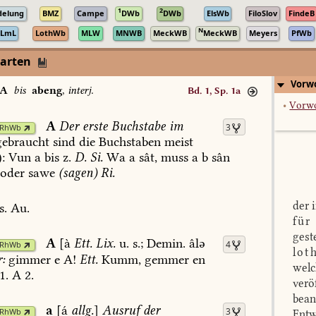
1
2
delung
BMZ
Campe
DWb
DWb
ElsWb
FiloSlov
FindeB
N
LmL
LothWb
MLW
MNWB
MeckWB
MeckWB
Meyers
PfWb
darten
Vorwo
A
bis
abeng
,
interj.
Bd. 1, Sp. 1a
•
Vorw
A
Der
erste
Buchstabe
im
3
RhWb
ebraucht
sind
die
Buchstaben
meist
:
Vun
a
bis
z.
D.
Si.
Wa
a
sât,
muss
a
b
sân
oder
sawe
(sagen)
Ri.
der 
s.
Au.
für
gest
A
[à
Ett.
Lix.
u.
s.;
Demin.
âlə
4
RhWb
lot
:
gimmer
e
A!
Ett.
Kumm,
gemmer
en
welc
1
.
A
2.
verö
bean
a
[á
allg.
]
Ausruf
der
3
RhWb
Entw