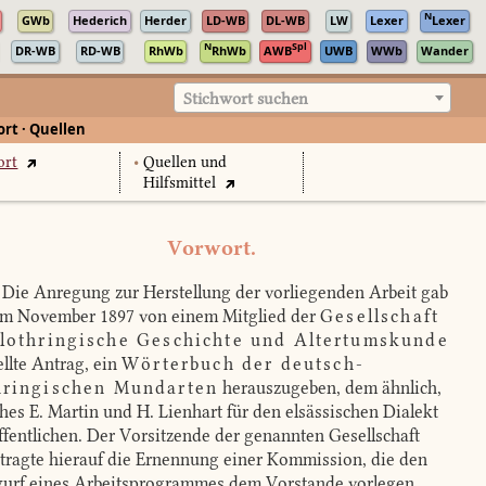
N
GWb
Hederich
Herder
LD-WB
DL-WB
LW
Lexer
Lexer
N
Spl
DR-WB
RD-WB
RhWb
RhWb
AWB
UWB
WWb
Wander
Stichwort suchen
rt · Quellen
ort
•
Quellen und
Hilfsmittel
Vorwort.
Die Anregung zur Herstellung der vorliegenden Arbeit gab
im November 1897 von einem Mitglied der
Gesellschaft
 lothringische Geschichte und Altertumskunde
ellte Antrag, ein
Wörterbuch der deutsch-
hringischen Mundarten
herauszugeben, dem ähnlich,
hes E. Martin und H. Lienhart für den elsässischen Dialekt
ffentlichen. Der Vorsitzende der genannten Gesellschaft
tragte hierauf die Ernennung einer Kommission, die den
urf eines Arbeitsprogrammes dem Vorstande vorlegen