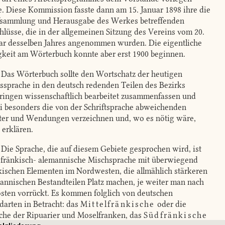
te. Diese Kommission fasste dann am 15. Januar 1898 ihre die
fsammlung und Herausgabe des Werkes betreffenden
hlüsse, die in der allgemeinen Sitzung des Vereins vom 20.
ar desselben Jahres angenommen wurden. Die eigentliche
gkeit am Wörterbuch konnte aber erst 1900 beginnen.
Das Wörterbuch sollte den Wortschatz der heutigen
ssprache in den deutsch redenden Teilen des Bezirks
ringen wissenschaftlich bearbeitet zusammenfassen und
i besonders die von der Schriftsprache abweichenden
er und Wendungen verzeichnen und, wo es nötig wäre,
 erklären.
Die Sprache, die auf diesem Gebiete gesprochen wird, ist
 fränkisch- alemannische Mischsprache mit überwiegend
kischen Elementen im Nordwesten, die allmählich stärkeren
annischen Bestandteilen Platz machen, je weiter man nach
sten vorrückt. Es kommen folglich von deutschen
arten in Betracht: das
Mittelfränkische
oder die
che der Ripuarier und Moselfranken, das
Südfränkische