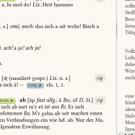
:
a,
lu
mol
do!
Lix.
Heit
hammer
soll
Stof
Besc
.
s.]
conj.
auch:
das
isch
a
nit
wohr!
Bisch
a
Janu
Täti
.
ach!
a
jo
!
ach
ja!
Volk
Loth
.
dabe
Wört
ä
[
(nasaliert
gespr.)
Lix.
u.
s.]
auch
3
s
isch
ä!
—
els.
1,
1
.
ElsWb
eine
ab
[âp
fast
allg.;
â
Bo.
;
óf
D.
Si.
]
3
RhWb
frän
isch
ab
met
m'r
es
ist
aus
Ri.
Er
isch
alem
gekommen
Bo.
M'r
gehn
ab
wir
machen
einen
Südo
en
Verbindungen
ein
wie
hd.
ab.
Nur
der
Ma.
Mund
olgendem
Erwähnung.
Spra