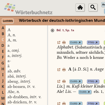
A
Wörterbuch der deutsch-lothringischen Mun
LothWb
A
A
Bd. 1, Sp. 1a
B
A
n.
,
C
A
m.
,
ElsWb
PfWb
a
D
Alphabet.
(Substantivisch
g
a
conj.
,
E
männlich,
seltner
sächlich.)
a
interj.
,
F
Bo.
Weder
a
noch
b
kenne
a-
G
ä
H
A
[á
D.
Si.
]
n.
Auge
ab
adv.
,
I
abä
interj.
,
J
abeng
interj.
,
ElsWb
PfWb
Lix.
]
m.
Kuß
kleiner
Kinder
K
ab-bossen
tr. v.
,
Ale!
Lix.
—
els.
1,
Abc
n.
L
,
ElsWb
ab-drabben
intr. v.
,
M
ab-dricken
tr. v.
,
N
ElsWb
PfWb