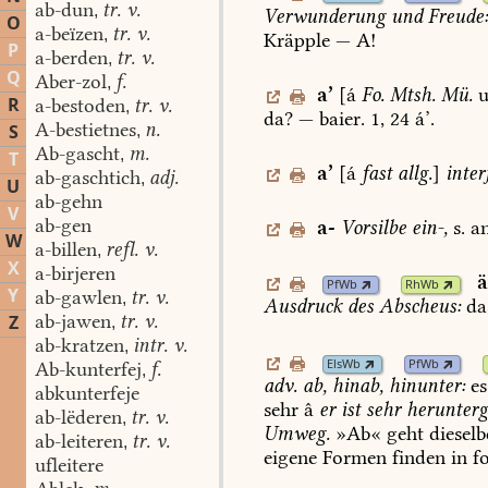
ab-dun
tr. v.
,
Verwunderung
und
Freude
O
a-beïzen
tr. v.
,
Kräpple
—
A!
P
a-berden
tr. v.
,
Q
Aber-zol
f.
,
a
’
[á
Fo.
Mtsh.
Mü.
u
R
a-bestoden
tr. v.
,
da?
—
baier.
1,
24
á’.
A-bestietnes
n.
S
,
Ab-gascht
m.
,
T
a
’
[á
fast
allg.
]
interj
ab-gaschtich
adj.
,
U
ab-gehn
V
ab-gen
a-
Vorsilbe
ein-,
s.
an
W
a-billen
refl. v.
,
X
a-birjeren
PfWb
RhWb
Y
ab-gawlen
tr. v.
,
Ausdruck
des
Abscheus:
da
ab-jawen
tr. v.
Z
,
ab-kratzen
intr. v.
,
ElsWb
PfWb
Ab-kunterfej
f.
,
adv.
ab,
hinab,
hinunter:
es
abkunterfeje
sehr
â
er
ist
sehr
herunter
ab-lëderen
tr. v.
,
Umweg.
»Ab«
geht
dieselb
ab-leiteren
tr. v.
,
eigene
Formen
finden
in
f
ufleitere