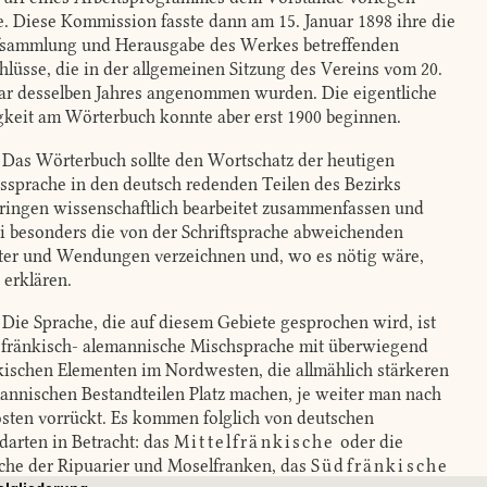
te. Diese Kommission fasste dann am 15. Januar 1898 ihre die
fsammlung und Herausgabe des Werkes betreffenden
hlüsse, die in der allgemeinen Sitzung des Vereins vom 20.
ar desselben Jahres angenommen wurden. Die eigentliche
gkeit am Wörterbuch konnte aber erst 1900 beginnen.
Das Wörterbuch sollte den Wortschatz der heutigen
ssprache in den deutsch redenden Teilen des Bezirks
ringen wissenschaftlich bearbeitet zusammenfassen und
i besonders die von der Schriftsprache abweichenden
er und Wendungen verzeichnen und, wo es nötig wäre,
 erklären.
Die Sprache, die auf diesem Gebiete gesprochen wird, ist
 fränkisch- alemannische Mischsprache mit überwiegend
kischen Elementen im Nordwesten, die allmählich stärkeren
annischen Bestandteilen Platz machen, je weiter man nach
sten vorrückt. Es kommen folglich von deutschen
arten in Betracht: das
Mittelfränkische
oder die
che der Ripuarier und Moselfranken, das
Südfränkische