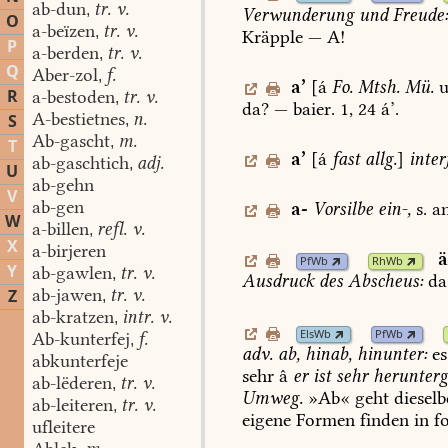
ab-dun
tr. v.
,
Verwunderung
und
Freude
O
a-beïzen
tr. v.
,
Kräpple
—
A!
P
a-berden
tr. v.
,
Q
Aber-zol
f.
,
a
’
[á
Fo.
Mtsh.
Mü.
u
R
a-bestoden
tr. v.
,
da?
—
baier.
1,
24
á’.
A-bestietnes
n.
S
,
Ab-gascht
m.
,
T
a
’
[á
fast
allg.
]
interj
ab-gaschtich
adj.
,
U
ab-gehn
V
ab-gen
a-
Vorsilbe
ein-,
s.
an
W
a-billen
refl. v.
,
X
a-birjeren
PfWb
RhWb
Y
ab-gawlen
tr. v.
,
Ausdruck
des
Abscheus:
da
ab-jawen
tr. v.
Z
,
ab-kratzen
intr. v.
,
ElsWb
PfWb
Ab-kunterfej
f.
,
adv.
ab,
hinab,
hinunter:
es
abkunterfeje
sehr
â
er
ist
sehr
herunter
ab-lëderen
tr. v.
,
Umweg.
»Ab«
geht
dieselb
ab-leiteren
tr. v.
,
eigene
Formen
finden
in
f
ufleitere