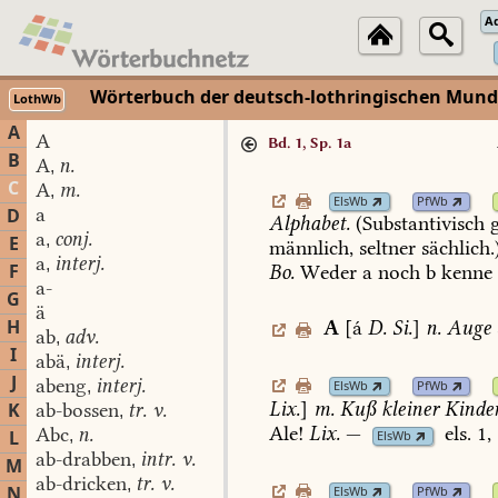
A
Wörterbuch der deutsch-lothringischen Mun
LothWb
A
A
Bd. 1, Sp. 1a
B
A
n.
,
C
A
m.
,
ElsWb
PfWb
a
D
Alphabet.
(Substantivisch
g
a
conj.
,
E
männlich,
seltner
sächlich.)
a
interj.
,
F
Bo.
Weder
a
noch
b
kenne
a-
G
ä
H
A
[á
D.
Si.
]
n.
Auge
ab
adv.
,
I
abä
interj.
,
J
abeng
interj.
,
ElsWb
PfWb
Lix.
]
m.
Kuß
kleiner
Kinder
K
ab-bossen
tr. v.
,
Ale!
Lix.
—
els.
1,
Abc
n.
L
,
ElsWb
ab-drabben
intr. v.
,
M
ab-dricken
tr. v.
,
N
ElsWb
PfWb