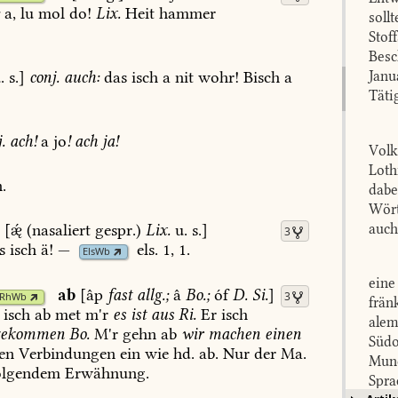
:
a,
lu
mol
do!
Lix.
Heit
hammer
soll
Stof
Besc
.
s.]
conj.
auch:
das
isch
a
nit
wohr!
Bisch
a
Janu
Täti
.
ach!
a
jo
!
ach
ja!
Volk
Loth
.
dabe
Wört
ä
[
(nasaliert
gespr.)
Lix.
u.
s.]
auch
3
s
isch
ä!
—
els.
1,
1
.
ElsWb
eine
ab
[âp
fast
allg.;
â
Bo.
;
óf
D.
Si.
]
3
RhWb
frän
isch
ab
met
m'r
es
ist
aus
Ri.
Er
isch
alem
gekommen
Bo.
M'r
gehn
ab
wir
machen
einen
Südo
en
Verbindungen
ein
wie
hd.
ab.
Nur
der
Ma.
Mund
olgendem
Erwähnung.
Spra