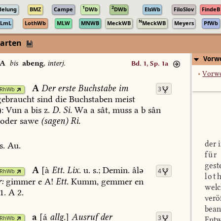
1
2
delung
BMZ
Campe
DWb
DWb
ElsWb
FiloSlov
FindeB
N
LmL
LothWb
MLW
MNWB
MeckWB
MeckWB
Meyers
PfWb
darten
Vorwo
A
bis
abeng
,
interj.
Bd. 1, Sp. 1a
•
Vorw
A
Der
erste
Buchstabe
im
3
RhWb
ebraucht
sind
die
Buchstaben
meist
:
Vun
a
bis
z.
D.
Si.
Wa
a
sât,
muss
a
b
sân
oder
sawe
(sagen)
Ri.
der 
s.
Au.
für
gest
A
[à
Ett.
Lix.
u.
s.;
Demin.
âlə
4
RhWb
lot
:
gimmer
e
A!
Ett.
Kumm,
gemmer
en
welc
1
.
A
2.
verö
bean
a
[á
allg.
]
Ausruf
der
3
RhWb
Entw