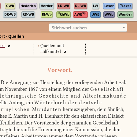
N
GWb
Hederich
Herder
LD-WB
DL-WB
LW
Lexer
Lexer
N
Spl
DR-WB
RD-WB
RhWb
RhWb
AWB
UWB
WWb
Wander
Stichwort suchen
rt · Quellen
ort
•
Quellen und
Hilfsmittel
Vorwort.
Die Anregung zur Herstellung der vorliegenden Arbeit gab
im November 1897 von einem Mitglied der
Gesellschaft
 lothringische Geschichte und Altertumskunde
ellte Antrag, ein
Wörterbuch der deutsch-
hringischen Mundarten
herauszugeben, dem ähnlich,
hes E. Martin und H. Lienhart für den elsässischen Dialekt
ffentlichen. Der Vorsitzende der genannten Gesellschaft
tragte hierauf die Ernennung einer Kommission, die den
urf eines Arbeitsprogrammes dem Vorstande vorlegen