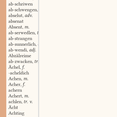
ab-schriwen
ab-schwengen
tr. v.
,
abselut
adv.
,
absenat
Absent
m.
,
ab-serwedlen
tr. v.
,
ab-strangen
ab-sunnerlich
adj. u. adv.
,
ab-wendi
adj.
,
Abzälreime
ab-zwacken
tr. v.
,
Ächel
f.
,
-acheldich
Achen
m.
,
Acher
f.
,
achern
Achert
m.
,
achlen
tr. v.
,
Ächt
Achting