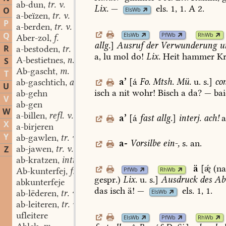
ab-dun
tr. v.
,
Lix.
—
els.
1,
1
.
A
2.
O
ElsWb
a-beïzen
tr. v.
,
P
a-berden
tr. v.
,
Q
ElsWb
PfWb
RhWb
Aber-zol
f.
,
allg.
]
Ausruf
der
Verwunderung
u
R
a-bestoden
tr. v.
,
a,
lu
mol
do!
Lix.
Heit
hammer
Kr
A-bestietnes
n.
S
,
Ab-gascht
m.
,
T
a
’
[á
Fo.
Mtsh.
Mü.
u.
s.]
con
ab-gaschtich
adj.
,
U
isch
a
nit
wohr!
Bisch
a
da?
—
bai
ab-gehn
V
ab-gen
W
a-billen
refl. v.
,
a
’
[á
fast
allg.
]
interj.
ach!
a
X
a-birjeren
Y
ab-gawlen
tr. v.
,
a-
Vorsilbe
ein-,
s.
an.
ab-jawen
tr. v.
Z
,
ab-kratzen
intr. v.
,
ä
[
(na
PfWb
RhWb
Ab-kunterfej
f.
,
gespr.)
Lix.
u.
s.]
Ausdruck
des
Abs
abkunterfeje
das
isch
ä!
—
els.
1,
1
.
ab-lëderen
tr. v.
ElsWb
,
ab-leiteren
tr. v.
,
ufleitere
ElsWb
PfWb
RhWb