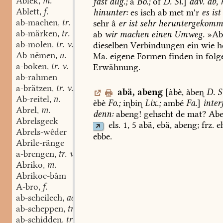
Ablek
m.
fast
allg.;
â
Bo.
;
óf
D.
Si.
]
adv.
ab,
h
,
Ablett
f.
hinunter:
es
isch
ab
met
m'r
es
ist
,
ab-machen
tr. v.
sehr
â
er
ist
sehr
heruntergekomm
,
ab-märken
tr. v.
ab
wir
machen
einen
Umweg.
»Ab
,
ab-molen
tr. v.
dieselben
Verbindungen
ein
wie
h
,
Ab-nëmen
n.
Ma.
eigene
Formen
finden
in
folg
,
a-boken
tr. v.
Erwähnung.
,
ab-rahmen
a-brätzen
tr. v.
,
abä
,
abeng
[àbè,
àbe
D.
S
Ab-reitel
n.
,
èbè
Fo.
;
ibi
Lix.
;
ambé
Fa.
]
interj
Abrel
m.
,
denn:
abeng!
gehscht
de
mat?
Abe
Abrelsgeck
els.
1,
5
abä,
ebä,
abeng;
frz.
e
Abrels-wêder
ebbe.
Abrile-ränge
a-brengen
tr. v.
,
Abriko
m.
,
Abrikoe-bâm
A-bro
f.
,
ab-scheilech
adj.
,
ab-scheppen
tr. v.
,
ab-schidden
tr. v.
,