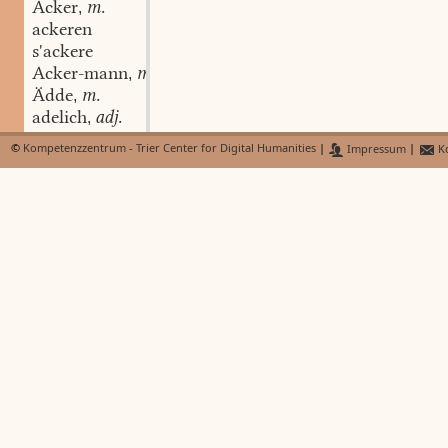
Acker
m.
,
ackeren
s'ackere
Acker-mann
m.
,
Ädde
m.
,
adelich
adj.
,
Adem
©
Kompetenzzentrum - Trier Center for Digital Humanities
|
Impressum
|
Ko
adje
interj.
,
Adjunk
m.
,
adrett
adj.
,
A'e-mos
n.
,
A'en-deckel
m.
,
A'endokter
m.
,
A'en-hillecht
f.
,
A'en-neischt
n.
,
A'e-schein
m.
,
a-fällen
intr. v.
,
a-fällich
adj.
,
Afang
m.
,
Afe-kapp
m.
,
Afel
m.
,