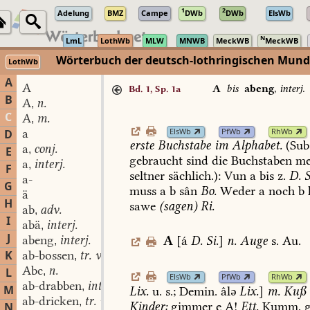
1
2
Adelung
BMZ
Campe
DWb
DWb
ElsWb
N
LmL
LothWb
MLW
MNWB
MeckWB
MeckWB
Wörterbuch der deutsch-lothringischen Mun
LothWb
A
A
A
bis
abeng
,
interj.
Bd. 1, Sp. 1a
B
A
n.
,
C
A
m.
,
ElsWb
PfWb
RhWb
a
D
erste
Buchstabe
im
Alphabet.
(Sub
a
conj.
,
E
gebraucht
sind
die
Buchstaben
me
a
interj.
,
F
seltner
sächlich.):
Vun
a
bis
z.
D.
S
a-
G
muss
a
b
sân
Bo.
Weder
a
noch
b
ä
H
sawe
(sagen)
Ri.
ab
adv.
,
I
abä
interj.
,
J
abeng
interj.
A
[á
D.
Si.
]
n.
Auge
s.
Au.
,
K
ab-bossen
tr. v.
,
Abc
n.
L
,
ElsWb
PfWb
RhWb
ab-drabben
intr. v.
,
M
Lix.
u.
s.;
Demin.
âlə
Lix.
]
m.
Kuß
ab-dricken
tr. v.
,
Kinder:
gimmer
e
A!
Ett.
Kumm,
g
N