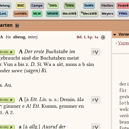
1
2
delung
BMZ
Campe
DWb
DWb
ElsWb
FiloSlov
FindeB
N
LmL
LothWb
MLW
MNWB
MeckWB
MeckWB
Meyers
PfWb
darten
Vorwo
A
bis
abeng
,
interj.
Bd. 1, Sp. 1a
•
Vorw
A
Der
erste
Buchstabe
im
3
RhWb
ebraucht
sind
die
Buchstaben
meist
:
Vun
a
bis
z.
D.
Si.
Wa
a
sât,
muss
a
b
sân
oder
sawe
(sagen)
Ri.
der 
s.
Au.
für
gest
A
[à
Ett.
Lix.
u.
s.;
Demin.
âlə
4
RhWb
lot
:
gimmer
e
A!
Ett.
Kumm,
gemmer
en
welc
1
.
A
2.
verö
bean
a
[á
allg.
]
Ausruf
der
3
RhWb
Entw