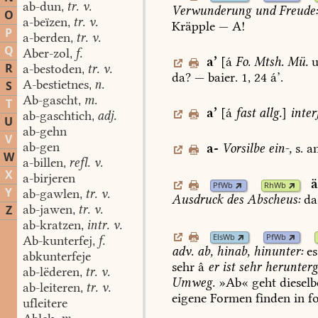
ab-dun
tr. v.
,
Verwunderung
und
Freude
O
a-beïzen
tr. v.
,
Kräpple
—
A!
P
a-berden
tr. v.
,
Q
Aber-zol
f.
,
a
’
[á
Fo.
Mtsh.
Mü.
u
R
a-bestoden
tr. v.
,
da?
—
baier.
1,
24
á’.
A-bestietnes
n.
S
,
Ab-gascht
m.
,
T
a
’
[á
fast
allg.
]
interj
ab-gaschtich
adj.
,
U
ab-gehn
V
ab-gen
a-
Vorsilbe
ein-,
s.
an
W
a-billen
refl. v.
,
X
a-birjeren
PfWb
RhWb
Y
ab-gawlen
tr. v.
,
Ausdruck
des
Abscheus:
da
ab-jawen
tr. v.
Z
,
ab-kratzen
intr. v.
,
ElsWb
PfWb
Ab-kunterfej
f.
,
adv.
ab,
hinab,
hinunter:
es
abkunterfeje
sehr
â
er
ist
sehr
herunter
ab-lëderen
tr. v.
,
Umweg.
»Ab«
geht
dieselb
ab-leiteren
tr. v.
,
eigene
Formen
finden
in
f
ufleitere