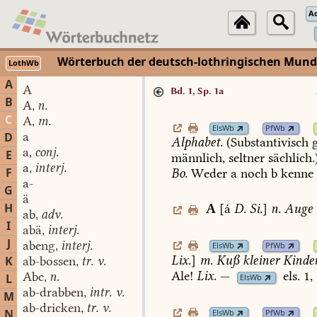
A
Wörterbuch der deutsch-lothringischen Mun
LothWb
A
A
Bd. 1, Sp. 1a
B
A
n.
,
C
A
m.
,
ElsWb
PfWb
a
D
Alphabet.
(Substantivisch
g
a
conj.
,
E
männlich,
seltner
sächlich.)
a
interj.
,
F
Bo.
Weder
a
noch
b
kenne
a-
G
ä
H
A
[á
D.
Si.
]
n.
Auge
ab
adv.
,
I
abä
interj.
,
J
abeng
interj.
,
ElsWb
PfWb
Lix.
]
m.
Kuß
kleiner
Kinder
K
ab-bossen
tr. v.
,
Ale!
Lix.
—
els.
1,
Abc
n.
L
,
ElsWb
ab-drabben
intr. v.
,
M
ab-dricken
tr. v.
,
N
ElsWb
PfWb