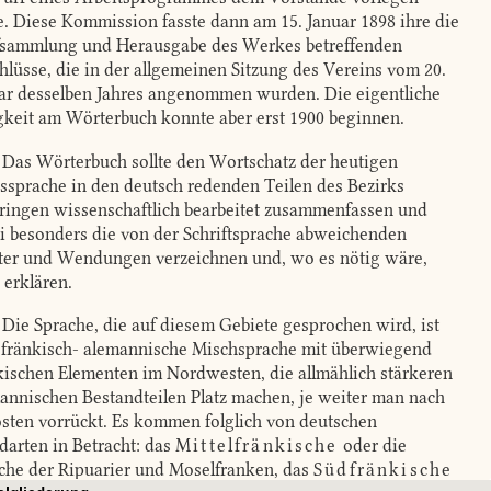
te. Diese Kommission fasste dann am 15. Januar 1898 ihre die
fsammlung und Herausgabe des Werkes betreffenden
hlüsse, die in der allgemeinen Sitzung des Vereins vom 20.
ar desselben Jahres angenommen wurden. Die eigentliche
gkeit am Wörterbuch konnte aber erst 1900 beginnen.
Das Wörterbuch sollte den Wortschatz der heutigen
ssprache in den deutsch redenden Teilen des Bezirks
ringen wissenschaftlich bearbeitet zusammenfassen und
i besonders die von der Schriftsprache abweichenden
er und Wendungen verzeichnen und, wo es nötig wäre,
 erklären.
Die Sprache, die auf diesem Gebiete gesprochen wird, ist
 fränkisch- alemannische Mischsprache mit überwiegend
kischen Elementen im Nordwesten, die allmählich stärkeren
annischen Bestandteilen Platz machen, je weiter man nach
sten vorrückt. Es kommen folglich von deutschen
arten in Betracht: das
Mittelfränkische
oder die
che der Ripuarier und Moselfranken, das
Südfränkische