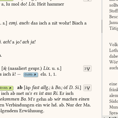
:
a,
lu
mol
do!
Lix.
Heit
hammer
soll
Stof
Besc
.
s.]
conj.
auch:
das
isch
a
nit
wohr!
Bisch
a
Janu
Täti
.
ach!
a
jo
!
ach
ja!
Volk
Loth
.
dabe
Wört
ä
[
(nasaliert
gespr.)
Lix.
u.
s.]
auch
3
s
isch
ä!
—
els.
1,
1
.
ElsWb
eine
ab
[âp
fast
allg.;
â
Bo.
;
óf
D.
Si.
]
3
RhWb
frän
isch
ab
met
m'r
es
ist
aus
Ri.
Er
isch
alem
gekommen
Bo.
M'r
gehn
ab
wir
machen
einen
Südo
en
Verbindungen
ein
wie
hd.
ab.
Nur
der
Ma.
Mund
olgendem
Erwähnung.
Spra