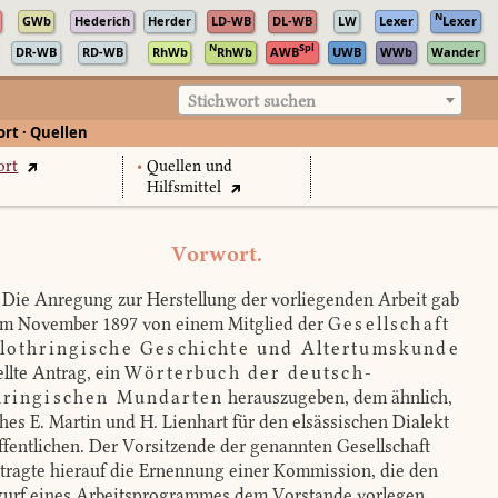
N
GWb
Hederich
Herder
LD-WB
DL-WB
LW
Lexer
Lexer
N
Spl
DR-WB
RD-WB
RhWb
RhWb
AWB
UWB
WWb
Wander
Stichwort suchen
rt · Quellen
ort
•
Quellen und
Hilfsmittel
Vorwort.
Die Anregung zur Herstellung der vorliegenden Arbeit gab
im November 1897 von einem Mitglied der
Gesellschaft
 lothringische Geschichte und Altertumskunde
ellte Antrag, ein
Wörterbuch der deutsch-
hringischen Mundarten
herauszugeben, dem ähnlich,
hes E. Martin und H. Lienhart für den elsässischen Dialekt
ffentlichen. Der Vorsitzende der genannten Gesellschaft
tragte hierauf die Ernennung einer Kommission, die den
urf eines Arbeitsprogrammes dem Vorstande vorlegen