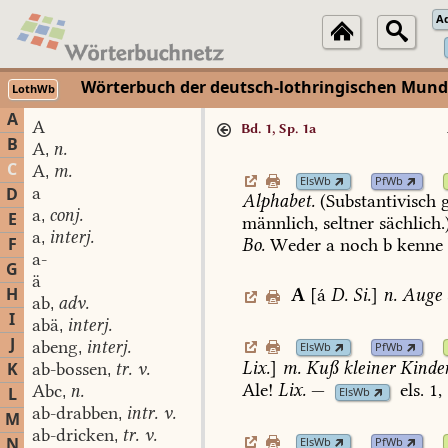
A
Wörterbuch der deutsch-lothringischen Mun
LothWb
A
A
Bd. 1, Sp. 1a
B
A
n.
,
C
A
m.
,
ElsWb
PfWb
a
D
Alphabet.
(Substantivisch
g
a
conj.
,
E
männlich,
seltner
sächlich.)
a
interj.
,
F
Bo.
Weder
a
noch
b
kenne
a-
G
ä
H
A
[á
D.
Si.
]
n.
Auge
ab
adv.
,
I
abä
interj.
,
J
abeng
interj.
,
ElsWb
PfWb
Lix.
]
m.
Kuß
kleiner
Kinder
K
ab-bossen
tr. v.
,
Ale!
Lix.
—
els.
1,
Abc
n.
L
,
ElsWb
ab-drabben
intr. v.
,
M
ab-dricken
tr. v.
,
N
ElsWb
PfWb