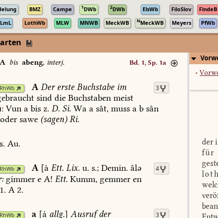
1
2
delung
BMZ
Campe
DWb
DWb
ElsWb
FiloSlov
FindeB
N
LmL
LothWb
MLW
MNWB
MeckWB
MeckWB
Meyers
PfWb
darten
Vorwo
A
bis
abeng
,
interj.
Bd. 1, Sp. 1a
•
Vorw
A
Der
erste
Buchstabe
im
3
RhWb
ebraucht
sind
die
Buchstaben
meist
:
Vun
a
bis
z.
D.
Si.
Wa
a
sât,
muss
a
b
sân
oder
sawe
(sagen)
Ri.
der 
s.
Au.
für
gest
A
[à
Ett.
Lix.
u.
s.;
Demin.
âlə
4
RhWb
lot
:
gimmer
e
A!
Ett.
Kumm,
gemmer
en
welc
1
.
A
2.
verö
bean
a
[á
allg.
]
Ausruf
der
3
RhWb
Entw