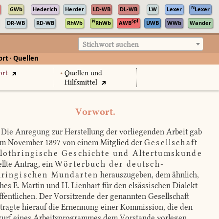
N
GWb
Hederich
Herder
LD-WB
DL-WB
LW
Lexer
Lexer
N
Spl
DR-WB
RD-WB
RhWb
RhWb
AWB
UWB
WWb
Wander
Stichwort suchen
rt · Quellen
ort
•
Quellen und
Hilfsmittel
Vorwort.
Die Anregung zur Herstellung der vorliegenden Arbeit gab
im November 1897 von einem Mitglied der
Gesellschaft
 lothringische Geschichte und Altertumskunde
ellte Antrag, ein
Wörterbuch der deutsch-
hringischen Mundarten
herauszugeben, dem ähnlich,
hes E. Martin und H. Lienhart für den elsässischen Dialekt
ffentlichen. Der Vorsitzende der genannten Gesellschaft
tragte hierauf die Ernennung einer Kommission, die den
urf eines Arbeitsprogrammes dem Vorstande vorlegen