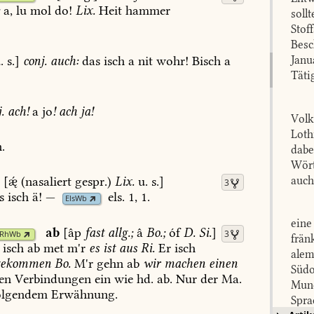
:
a,
lu
mol
do!
Lix.
Heit
hammer
soll
Stof
Besc
.
s.]
conj.
auch:
das
isch
a
nit
wohr!
Bisch
a
Janu
Täti
.
ach!
a
jo
!
ach
ja!
Volk
Loth
.
dabe
Wört
ä
[
(nasaliert
gespr.)
Lix.
u.
s.]
auch
3
s
isch
ä!
—
els.
1,
1
.
ElsWb
eine
ab
[âp
fast
allg.;
â
Bo.
;
óf
D.
Si.
]
3
RhWb
frän
isch
ab
met
m'r
es
ist
aus
Ri.
Er
isch
alem
gekommen
Bo.
M'r
gehn
ab
wir
machen
einen
Südo
en
Verbindungen
ein
wie
hd.
ab.
Nur
der
Ma.
Mund
olgendem
Erwähnung.
Spra