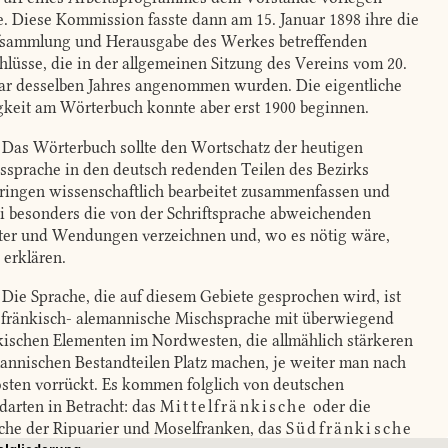
te. Diese Kommission fasste dann am 15. Januar 1898 ihre die
fsammlung und Herausgabe des Werkes betreffenden
hlüsse, die in der allgemeinen Sitzung des Vereins vom 20.
ar desselben Jahres angenommen wurden. Die eigentliche
gkeit am Wörterbuch konnte aber erst 1900 beginnen.
Das Wörterbuch sollte den Wortschatz der heutigen
ssprache in den deutsch redenden Teilen des Bezirks
ringen wissenschaftlich bearbeitet zusammenfassen und
i besonders die von der Schriftsprache abweichenden
er und Wendungen verzeichnen und, wo es nötig wäre,
 erklären.
Die Sprache, die auf diesem Gebiete gesprochen wird, ist
 fränkisch- alemannische Mischsprache mit überwiegend
kischen Elementen im Nordwesten, die allmählich stärkeren
annischen Bestandteilen Platz machen, je weiter man nach
sten vorrückt. Es kommen folglich von deutschen
arten in Betracht: das
Mittelfränkische
oder die
che der Ripuarier und Moselfranken, das
Südfränkische