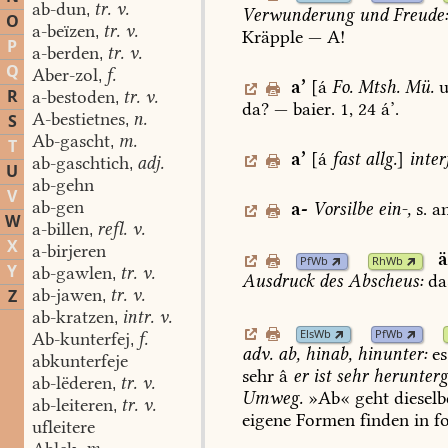
ab-dun
tr. v.
,
Verwunderung
und
Freude
O
a-beïzen
tr. v.
,
Kräpple
—
A!
P
a-berden
tr. v.
,
Q
Aber-zol
f.
,
a
’
[á
Fo.
Mtsh.
Mü.
u
R
a-bestoden
tr. v.
,
da?
—
baier.
1,
24
á’.
A-bestietnes
n.
S
,
Ab-gascht
m.
,
T
a
’
[á
fast
allg.
]
interj
ab-gaschtich
adj.
,
U
ab-gehn
V
ab-gen
a-
Vorsilbe
ein-,
s.
an
W
a-billen
refl. v.
,
X
a-birjeren
PfWb
RhWb
Y
ab-gawlen
tr. v.
,
Ausdruck
des
Abscheus:
da
ab-jawen
tr. v.
Z
,
ab-kratzen
intr. v.
,
ElsWb
PfWb
Ab-kunterfej
f.
,
adv.
ab,
hinab,
hinunter:
es
abkunterfeje
sehr
â
er
ist
sehr
herunter
ab-lëderen
tr. v.
,
Umweg.
»Ab«
geht
dieselb
ab-leiteren
tr. v.
,
eigene
Formen
finden
in
f
ufleitere