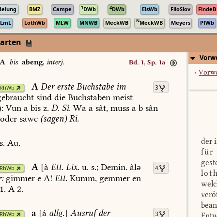
1
2
delung
BMZ
Campe
DWb
DWb
ElsWb
FiloSlov
FindeB
N
LmL
LothWb
MLW
MNWB
MeckWB
MeckWB
Meyers
PfWb
darten
Vorwo
A
bis
abeng
,
interj.
Bd. 1, Sp. 1a
•
Vorw
A
Der
erste
Buchstabe
im
3
RhWb
ebraucht
sind
die
Buchstaben
meist
:
Vun
a
bis
z.
D.
Si.
Wa
a
sât,
muss
a
b
sân
oder
sawe
(sagen)
Ri.
der 
s.
Au.
für
gest
A
[à
Ett.
Lix.
u.
s.;
Demin.
âlə
4
RhWb
lot
:
gimmer
e
A!
Ett.
Kumm,
gemmer
en
welc
1
.
A
2.
verö
bean
a
[á
allg.
]
Ausruf
der
3
RhWb
Entw