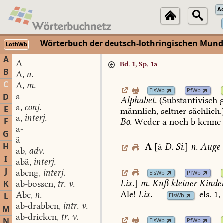
A
Wörterbuch der deutsch-lothringischen Mun
LothWb
A
A
Bd. 1, Sp. 1a
B
A
n.
,
C
A
m.
,
ElsWb
PfWb
a
D
Alphabet.
(Substantivisch
g
a
conj.
,
E
männlich,
seltner
sächlich.)
a
interj.
,
F
Bo.
Weder
a
noch
b
kenne
a-
G
ä
H
A
[á
D.
Si.
]
n.
Auge
ab
adv.
,
I
abä
interj.
,
J
abeng
interj.
,
ElsWb
PfWb
Lix.
]
m.
Kuß
kleiner
Kinder
K
ab-bossen
tr. v.
,
Ale!
Lix.
—
els.
1,
Abc
n.
L
,
ElsWb
ab-drabben
intr. v.
,
M
ab-dricken
tr. v.
,
N
ElsWb
PfWb