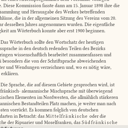
te. Diese Kommission fasste dann am 15. Januar 1898 ihre die
fsammlung und Herausgabe des Werkes betreffenden
hlüsse, die in der allgemeinen Sitzung des Vereins vom 20.
ar desselben Jahres angenommen wurden. Die eigentliche
gkeit am Wörterbuch konnte aber erst 1900 beginnen.
Das Wörterbuch sollte den Wortschatz der heutigen
ssprache in den deutsch redenden Teilen des Bezirks
ringen wissenschaftlich bearbeitet zusammenfassen und
i besonders die von der Schriftsprache abweichenden
er und Wendungen verzeichnen und, wo es nötig wäre,
 erklären.
Die Sprache, die auf diesem Gebiete gesprochen wird, ist
 fränkisch- alemannische Mischsprache mit überwiegend
kischen Elementen im Nordwesten, die allmählich stärkeren
annischen Bestandteilen Platz machen, je weiter man nach
sten vorrückt. Es kommen folglich von deutschen
arten in Betracht: das
Mittelfränkische
oder die
che der Ripuarier und Moselfranken, das
Südfränkische