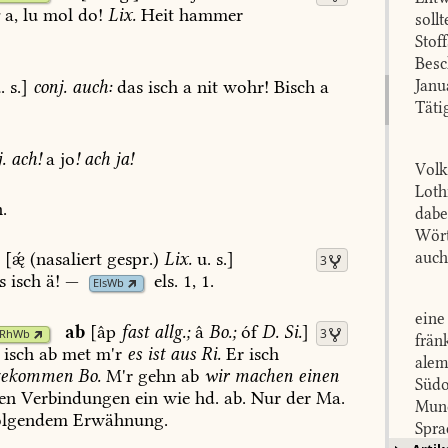
:
a,
lu
mol
do!
Lix.
Heit
hammer
soll
Stof
Besc
.
s.]
conj.
auch:
das
isch
a
nit
wohr!
Bisch
a
Janu
Täti
.
ach!
a
jo
!
ach
ja!
Volk
Loth
.
dabe
Wört
ä
[
(nasaliert
gespr.)
Lix.
u.
s.]
auch
3
s
isch
ä!
—
els.
1,
1
.
ElsWb
eine
ab
[âp
fast
allg.;
â
Bo.
;
óf
D.
Si.
]
3
RhWb
frän
isch
ab
met
m'r
es
ist
aus
Ri.
Er
isch
alem
gekommen
Bo.
M'r
gehn
ab
wir
machen
einen
Südo
en
Verbindungen
ein
wie
hd.
ab.
Nur
der
Ma.
Mund
olgendem
Erwähnung.
Spra