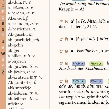
ab-dun
tr. v.
,
Verwunderung
und
Freude
O
a-beïzen
tr. v.
,
Kräpple
—
A!
P
a-berden
tr. v.
,
Q
Aber-zol
f.
,
a
’
[á
Fo.
Mtsh.
Mü.
u
R
a-bestoden
tr. v.
,
da?
—
baier.
1,
24
á’.
A-bestietnes
n.
S
,
Ab-gascht
m.
,
T
a
’
[á
fast
allg.
]
interj
ab-gaschtich
adj.
,
U
ab-gehn
V
ab-gen
a-
Vorsilbe
ein-,
s.
an
W
a-billen
refl. v.
,
X
a-birjeren
PfWb
RhWb
Y
ab-gawlen
tr. v.
,
Ausdruck
des
Abscheus:
da
ab-jawen
tr. v.
Z
,
ab-kratzen
intr. v.
,
ElsWb
PfWb
Ab-kunterfej
f.
,
adv.
ab,
hinab,
hinunter:
es
abkunterfeje
sehr
â
er
ist
sehr
herunter
ab-lëderen
tr. v.
,
Umweg.
»Ab«
geht
dieselb
ab-leiteren
tr. v.
,
eigene
Formen
finden
in
f
ufleitere