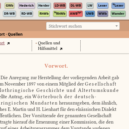
N
GWb
Hederich
Herder
LD-WB
DL-WB
LW
Lexer
Lexer
N
Spl
DR-WB
RD-WB
RhWb
RhWb
AWB
UWB
WWb
Wander
Stichwort suchen
rt · Quellen
ort
•
Quellen und
Hilfsmittel
Vorwort.
Die Anregung zur Herstellung der vorliegenden Arbeit gab
im November 1897 von einem Mitglied der
Gesellschaft
 lothringische Geschichte und Altertumskunde
ellte Antrag, ein
Wörterbuch der deutsch-
hringischen Mundarten
herauszugeben, dem ähnlich,
hes E. Martin und H. Lienhart für den elsässischen Dialekt
ffentlichen. Der Vorsitzende der genannten Gesellschaft
tragte hierauf die Ernennung einer Kommission, die den
urf eines Arbeitsprogrammes dem Vorstande vorlegen