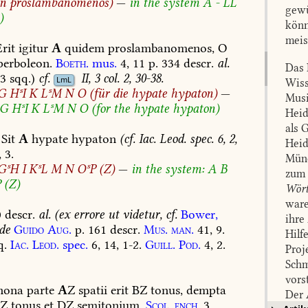
n
proslambanomenos)
—
in
the
system
A
-
LL
gewü
)
könn
meis
rit
igitur
A
quidem
proslambanomenos,
O
erboleon.
Boeth.
mus.
4,
11
p.
334
descr.
al.
Das 
3
sqq.)
cf.
II,
3
col.
2,
30-38.
LmL
Wiss
G
HˢI
K
LˢM
N
O
(für
die
hypate
hypaton)
—
Musi
G
HˢI
K
LˢM
N
O
(for
the
hypate
hypaton)
Heid
als 
Sit
A
hypate
hypaton
(cf.
Iac.
Leod.
spec.
6,
2,
Heid
,
3.
Münc
GˢH
I
KˢL
M
N
OˢP
(Z)
—
in
the
system:
A
B
zum
P
(Z)
Wört
ware
0
descr.
al.
(ex
errore
ut
videtur,
cf.
Bower,
ihre
de
Guido
Aug.
p.
161
descr.
Mus.
man.
41,
9.
Hilf
q.
Iac.
Leod.
spec.
6,
14,
1-2.
Guill.
Pod.
4,
2.
Proj
Schm
vors
nona
parte
A
Z
spatii
erit
BZ
tonus,
dempta
Der 
Z
tonus
et
DZ
semitonium.
Scol.
ench.
3