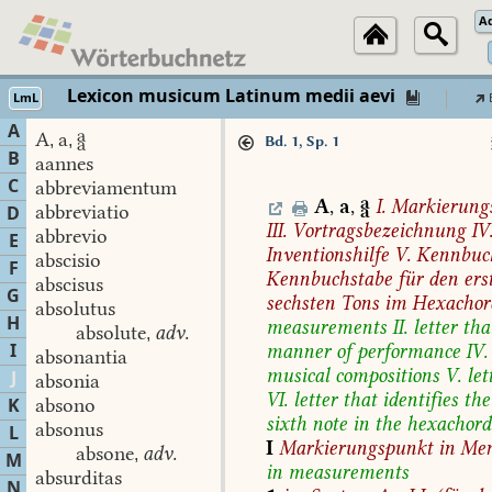
A
Lexicon musicum Latinum medii aevi
LmL
A
A
a

,
,
Bd. 1, Sp. 1
B
aannes
C
abbreviamentum
A
,
a
,

I.
Markierung
abbreviatio
D
III.
Vortragsbezeichnung
IV
abbrevio
E
Inventionshilfe
V.
Kennbuc
abscisio
F
Kennbuchstabe
für
den
ers
abscisus
G
sechsten
Tons
im
Hexachor
absolutus
H
measurements
II.
letter
tha
absolute
adv.
,
I
manner
of
performance
IV.
absonantia
musical
compositions
V.
let
J
absonia
VI.
letter
that
identifies
the
K
absono
sixth
note
in
the
hexachord
absonus
L
I
Markierungspunkt
in
Men
absone
adv.
,
M
in
measurements
absurditas
N