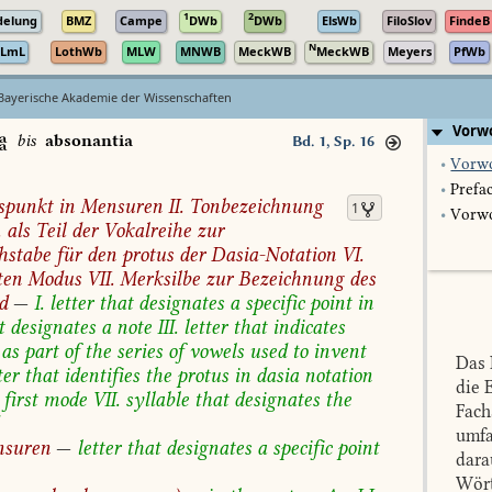
1
2
delung
BMZ
Campe
DWb
DWb
ElsWb
FiloSlov
FindeB
N
LmL
LothWb
MLW
MNWB
MeckWB
MeckWB
Meyers
PfWb
Bayerische Akademie der Wissenschaften
Vorwo

bis
absonantia
Bd. 1, Sp. 16
•
Vorwo
•
Prefa
spunkt
in
Mensuren
II.
Tonbezeichnung
1
•
Vorwo
.
als
Teil
der
Vokalreihe
zur
hstabe
für
den
protus
der
Dasia-Notation
VI.
ten
Modus
VII.
Merksilbe
zur
Bezeichnung
des
d
—
I.
letter
that
designates
a
specific
point
in
t
designates
a
note
III.
letter
that
indicates
as
part
of
the
series
of
vowels
used
to
invent
Das
ter
that
identifies
the
protus
in
dasia
notation
die 
first
mode
VII.
syllable
that
designates
the
Fach
umfa
suren
—
letter
that
designates
a
specific
point
dara
Wört