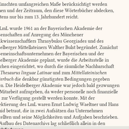
nschten umfangreichen Maße berücksichtigt werden
en und der Zeitraum, den diese Wörterbücher abdecken,
tens nur bis zum 13. Jahrhundert reicht.
LmL wurde 1961 an der Bayerischen Akademie der
enschaften auf Anregung des Münchener
kwissenschaftlers Thrasybulos Georgiades und des
elberger Mittellateiners Walther Bulst begründet. Zunächst
Gemeinschaftsunternehmen der Bayerischen und der
elberger Akademie geplant, wurde die Arbeitsstelle in
hen eingerichtet, wo durch die räumliche Nachbarschaft
Thesaurus linguae Latinae
und zum
Mittellateinischen
erbuch
die denkbar günstigsten Bedingungen gegeben
n. Die Heidelberger Akademie war jedoch bald gezwungen
 Mitarbeit aufzugeben, da weder personelle noch finanzielle
e zur Verfügung gestellt werden konnte. Mit der
ektierung des LmL waren Ernst Ludwig Waeltner und Hans
id betraut, die in zwei Aufsätzen das Unternehmen
tellten und seine Möglichkeiten und Aufgaben beschrieben.
Aufbau des Datenarchivs lag schließlich allein in den