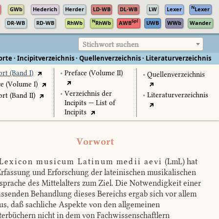
N
GWb
Hederich
Herder
LD-WB
DL-WB
LW
Lexer
Lexer
N
Spl
DR-WB
RD-WB
RhWb
RhWb
AWB
UWB
WWb
Wander
Stichwort suchen
rte · Incipitverzeichnis · Quellenverzeichnis · Literaturverzeichnis
rt (Band I)
•
Preface (Volume II)
•
Quellenverzeichnis
ce (Volume I)
•
Verzeichnis der
•
Literaturverzeichnis
rt (Band II)
Incipits — List of
Incipits
Vorwort
Lexicon musicum Latinum medii aevi
(LmL) hat
Erfassung und Erforschung der lateinischen musikalischen
sprache des Mittelalters zum Ziel. Die Notwendigkeit einer
ssenden Behandlung dieses Bereichs ergab sich vor allem
us, daß sachliche Aspekte von den allgemeinen
erbüchern nicht in dem von Fachwissenschaftlern