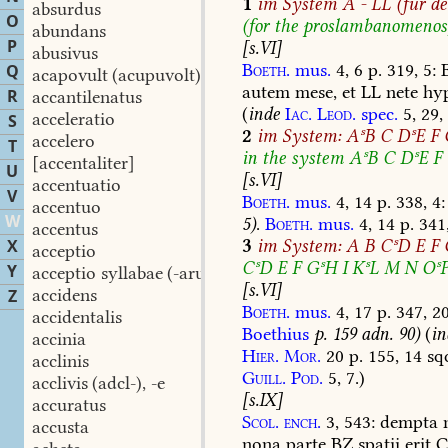
1
im
System
A
-
LL
(für
de
absurdus
O
(for
the
proslambanomenos
abundans
P
[s.VI]
abusivus
Boeth.
mus.
4,
6
p.
319,
5:
E
Q
acapovult
(acupuvolt)
autem
mese,
et
LL
nete
hyp
R
accantilenatus
(
inde
Iac.
Leod.
spec.
5,
29,
acceleratio
S
2
im
System:
AˢB
C
DˢE
F
accelero
T
in
the
system
AˢB
C
DˢE
F
[accentaliter]
U
[s.VI]
accentuatio
V
Boeth.
mus.
4,
14
p.
338,
4:
accentuo
W
5)
.
Boeth.
mus.
4,
14
p.
341
accentus
3
im
System:
A
B
CˢD
E
F
X
acceptio
CˢD
E
F
GˢH
I
KˢL
M
N
Oˢ
Y
acceptio syllabae
(-arum)
[s.VI]
accidens
Z
Boeth.
mus.
4,
17
p.
347,
2
accidentalis
Boethius
p.
159
adn.
90)
(
in
accinia
Hier.
Mor.
20
p.
155,
14
sq
acclinis
Guill.
Pod.
5,
7.)
acclivis
(adcl-), -e
[s.IX]
accuratus
Scol.
ench.
3,
543:
dempta
accusta
nona
parte
BZ
spatii
erit
C