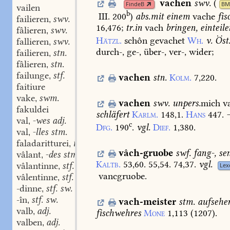
vachen
swv.
(
FindeB
BM
vailen
b
III. 200
)
abs.
mit
einem
vache
fis
failieren
swv.
,
16,476
;
tr.
in
vach
bringen,
einteile
fâlieren
swv.
,
Hätzl.
schôn
gevachet
Wh.
v.
Öst
fallieren
swv.
,
durch-,
ge-,
über-,
ver-,
wider;
failieren
stn.
,
fâlieren
stn.
,
failunge
stf.
,
vachen
stn.
Kolm.
7,220.
faitiure
vake
swm.
,
vachen
swv.
unpers.
mich
va
fakuldei
schläfert
Karlm.
148,1.
Hans
447.
val
-wes adj.
,
c
Dfg.
190
.
vgl.
Dief.
1,380.
val
-lles stm.
,
faladaritturei
interj.
,
vâch-gruobe
swf.
fang-,
se
vâlant
-des stm.
,
Kaltb.
53,60.
55,54.
74,37.
vgl.
vâlantinne
stf. sw.
Lex
,
vancgruobe.
vâlentinne
stf. sw.
,
-dinne
stf. sw.
,
-în
stf. sw.
,
vach-meister
stm.
aufsehe
valb
adj.
,
fischwehres
Mone
1,113
(
1207
).
valben
adj.
,