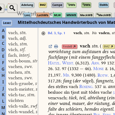
1
2
Adelung
BMZ
Campe
DWb
DWb
ElsWb
N
LmL
LothWb
MLW
MNWB
MeckWB
MeckWB
Mittelhochdeutsches Handwörterbuch von Mat
Lexer
A
vach
stn.
,
vach
,
stn.
bis
vaden
,
s
Bd. 3, Sp. 1
B
vach
adj.
,
C
vâch
stm.
,
vach
stn.
(
FindeB
BMZ
vâch
stf.
D
,
vorrichtung
zum
aufstauen
des
wa
fach
interj.
,
E
fischfange
(
mit
einem
fanggeflech
vach-boum
stm.
,
F
Hätzl.
Weist.
(6,312).
Arn.
99
132
vachen
swv.
,
26.
52.
97
(
1332
—
46).
Mone
z.
16
G
vachen
stn.
,
21,197.
Mb.
9,300
(
1480
).
Rotw.
1,
H
vachen
swv.
,
317,28
;
fang
(
der
vögel
),
fangnetz,
I
vâch-gruobe
swf.
,
des
strîtes
vach
Roseng.
537
u.
anm
J
vach-meister
stm.
,
besluoc
sîn
tjost
mit
tôdes
vache
j
K
vâch-tac
stm.
,
vencvach;
tück,
teil,
abteilung
(
ein
vächten
L
einer
wand,
mauer,
der
rüstung,
d
vâch-valle
swf.
,
M
falte
des
schleiers,
hemdes
eigentl.
vâch-wandel
stm.
,
N
das
innere
übertragen
)
Rul.
Serv.