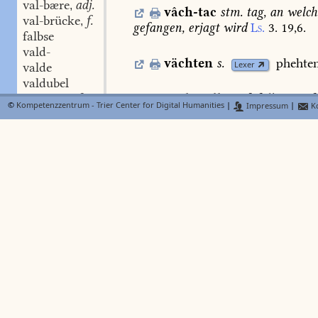
val-bære
adj.
,
vâch-tac
stm.
tag,
an
welc
val-brücke
f.
,
gefangen,
erjagt
wird
Ls.
3.
19,6.
falbse
vald-
vächten
s.
phehten
Lexer
valde
valdubel
væle
swstf.
vâch-valle
swf.
falle
zum
f
,
©
Kompetenzzentrum - Trier Center for Digital Humanities
|
Impressum
|
Ko
vêle
swstf.
230,14.
,
vêl
swstf.
,
veile
swstf.
,
vâch-wandel
stm.
geldbuss
faile
swstf.
,
unerlaubtes
vâhen
Oest.
w.
82,84.
væle
stf.
,
væl
stf.
,
vach-wartolf
stm.
Mone
z.
vale-hære
adj.
,
wartolf.
valen
vælen
swv.
,
vackel
stswf.
(
vailen
swv.
FindeB
B
,
b
vælen
swv.
III. 200
)
fackel,
facula,
fax
Dfg.
,
vêlen
swv.
u.
bildl.
Parz.
Wig.
Urst.
Konr.
(v
,
vâlen
swv.
lûhte
ein
vakel
Troj.
357.
420.
105
,
vælen
stn.
23646
).
Tuch.
117,11
ff.
251,1
ff.
si
,