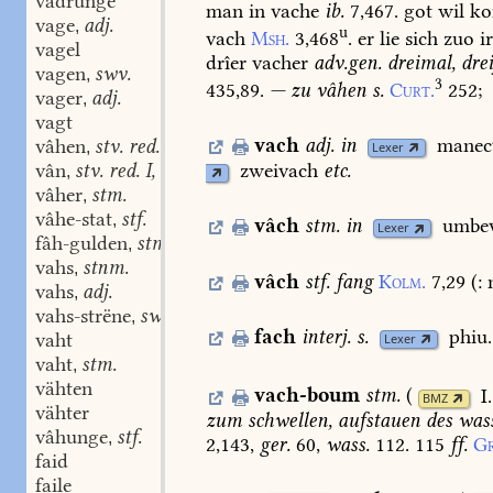
vadrunge
man
in
vache
ib.
7,467.
got
wil
ko
vage
adj.
,
u
vach
Msh.
3,468
.
er
lie
sich
zuo
i
vagel
drîer
vacher
adv.gen.
dreimal,
drei
vagen
swv.
,
3
435,89.
—
zu
vâhen
s.
Curt.
252;
vager
adj.
,
vagt
vach
adj.
in
manec
vâhen
stv. red. I, 2.
,
Lexer
zweivach
etc.
vân
stv. red. I, 2.
,
vâher
stm.
,
vâhe-stat
stf.
,
vâch
stm.
in
umbev
Lexer
fâh-gulden
stm.
,
vahs
stnm.
,
vâch
stf.
fang
Kolm.
7,29
(:
n
vahs
adj.
,
vahs-strëne
swm.
,
fach
interj.
s.
phiu.
vaht
Lexer
vaht
stm.
,
vähten
vach-boum
stm.
(
I
BMZ
vähter
zum
schwellen,
aufstauen
des
wass
vâhunge
stf.
,
2,143,
ger.
60,
wass.
112.
115
ff.
Gr
faid
faile