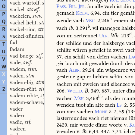
vach-wartolf
stm.
,
Pass.
Frl.
Jer.
ân
alle
vach
ist
diu
p
O
vackel
stswf.
,
gemach
Kolm.
6,94.
ein
tier
gemâl
P
vackelen
swv.
,
b
wende
vach
Msh.
2,246
.
einem
str
Q
vackel-lieht
stn.
,
b
vach
ib.
3,291
.
vil
maneges
halsb
R
vackel-rinc
stm.
,
d
von
im
zertrennet
Ulr.
Wh.
213
.
vackel-zünden
stn.
S
,
fad
der
schilde
und
der
halsberge
vac
T
fadam
schilte
wâren
geteilet
in
zwei
vac
U
vad-buoʒe
stf.
37.
ein
schilt
von
drîen
vachen
La
,
V
vade
swf.
gêr
brach
mit
gewalde
durch
des
,
W
vadem
stm.
vach
Albr.
29,24.
sîn
wâpenroc
w
,
X
vaden
stm.
gesteine
gap
er
liehten
schîn,
von
,
Y
vadem-bîʒ
stm.
,
sachen
mit
zweien
und
sibenzec
v
vadem-rëht
stn.
Z
,
206.
Wolfd.
B.
349.
687.
unter
dîn
vadem-rihte
stf.
,
bb
vachen
Msh.
3,468
.
als
der
mante
vadem-schære
stf.
,
wenden
tuot
sîn
alte
fach
Ls.
2.
55
vader
von
vier
vachen
Mone
z.
7,
59
(
13
vadern
lastermundes
vach
riet
nieman
lüt
vadîe
stf.
,
2420.
mir
werde
dîner
worte
v.
Ko
vadren
vreuden
v.
ib.
6,44.
447.
7,74.
ich
e