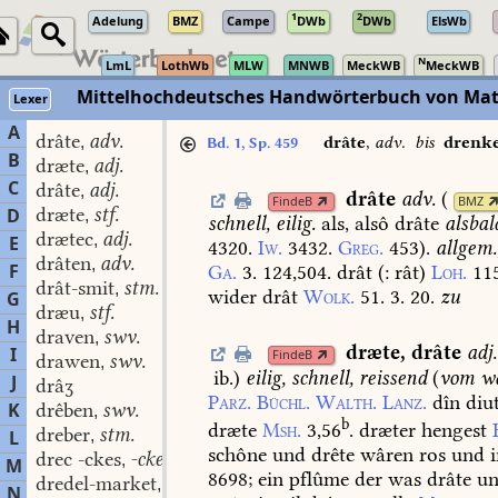
1
2
Adelung
BMZ
Campe
DWb
DWb
ElsWb
N
LmL
LothWb
MLW
MNWB
MeckWB
MeckWB
Mittelhochdeutsches Handwörterbuch von Mat
Lexer
A
drâte
adv.
,
drâte
,
adv.
bis
drenk
Bd. 1, Sp. 459
B
dræte
adj.
,
C
drâte
adj.
,
drâte
adv.
(
FindeB
BMZ
dræte
stf.
D
,
schnell,
eilig.
als,
alsô
drâte
alsbal
drætec
adj.
,
E
4320.
Iw.
3432.
Greg.
453
).
allgem.
drâten
adv.
,
F
Ga.
3.
124,504.
drât
(:
rât)
Loh.
11
drât-smit
stm.
,
wider
drât
Wolk.
51.
3.
20.
zu
G
dræu
stf.
,
H
draven
swv.
,
dræte
,
drâte
adj.
I
FindeB
drawen
swv.
,
ib.
)
eilig,
schnell,
reissend
(
vom
wa
J
drâʒ
Parz.
Büchl.
Walth.
Lanz.
dîn
diut
K
drêben
swv.
,
b
dræte
Msh.
3,56
.
dræter
hengest
dreber
stm.
L
,
schône
und
drête
wâren
ros
und
i
drec -ckes
-ckes stm.
,
M
8698
;
ein
pflûme
der
was
drâte
un
dredel-market
stm.
,
N