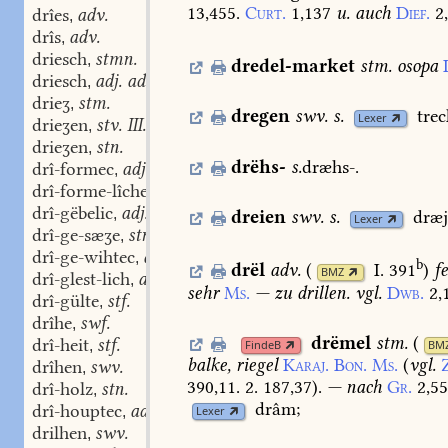
13,455.
Curt.
1,137
u.
auch
Dief.
2
drîes
adv.
,
drîs
adv.
,
driesch
stmn.
,
dredel-market
stm.
osopa
driesch
adj. adv.
,
drieʒ
stm.
,
dregen
swv.
s.
trec
Lexer
drieʒen
stv. III.
,
drieʒen
stn.
,
drëhs-
s.
dræhs-.
drî-formec
adj.
,
drî-forme-lîche
adv.
,
drî-gëbelic
adj.
,
dreien
swv.
s.
dræj
Lexer
drî-ge-sæʒe
stn.
,
drî-ge-wihtec
adj.
,
b
drël
adv.
(
I. 391
)
fe
BMZ
drî-glest-lich
adj.
,
sehr
Ms.
—
zu
drillen.
vgl.
Dwb.
2,
drî-gülte
stf.
,
drîhe
swf.
,
drëmel
stm.
(
drî-heit
stf.
FindeB
BM
,
balke,
riegel
Karaj.
Bon.
Ms.
(
vgl.
drîhen
swv.
,
390,11.
2.
187,37
).
—
nach
Gr.
2,5
drî-holz
stn.
,
drâm;
drî-houptec
adj.
,
Lexer
drilhen
swv.
,