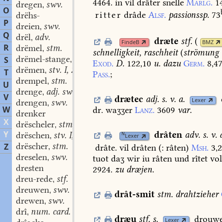
4464.
in
vil
drâter
snelle
Marlg.
1
dregen
swv.
,
O
ritter
drâde
Alsf.
passionssp.
73
drëhs-
P
dreien
swv.
,
Q
drël
adv.
,
dræte
stf.
(
FindeB
BMZ
R
drëmel
stm.
,
schnelligkeit,
raschheit
(
strömung
drëmel-stange
swf.
S
,
Exod.
D.
122,10
u.
dazu
Germ.
8,4
drëmen
stv. I, 2.
,
T
Pass.
;
drempel
stm.
,
U
drenge
adj. swm.
,
V
drætec
adj.
s.
v.
a.
Lexer
drengen
swv.
,
W
dr.
waʒʒer
Lanz.
3609
var.
drenker
X
drëscheler
stm.
,
Y
drâten
adv.
s.
v.
a
drëschen
stv. I, 3.
N
,
Lexer
drëscher
stm.
Z
,
drâte.
vil
drâten
(:
râten)
Msh.
3,
dreselen
swv.
,
tuot
daʒ
wir
iu
râten
und
rîtet
vol
dresten
2924.
zu
dræjen.
dreu-rede
stf.
,
dreuwen
swv.
,
drât-smit
stm.
drahtzieher
drewen
swv.
,
drî
num. card.
,
dræu
stf.
s.
drouwe
Lexer