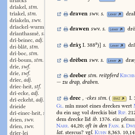
drîacks
drîakel
stm.
,
draven
swv.
s.
dra
trîakel
stm.
,
Lexer
drîakeln
swv.
,
drîackel-wurm
stm.
,
drawen
swv.
s.
dr
Lexer
drîanthasmê
stm.
,
drî-beinec
adj.
,
a
drâʒ
I. 388
)
]
s.
drâ
Lexer
dri-blât
stm.
,
drî-boc
stm.
,
drî-boum
stm.
drêben
swv.
s.
dræ
,
Lexer
drîe
swf.
,
drîe
swf.
,
dreber
stm.
reitpferd
Kirchb
drîec
adj.
,
—
zu
drap,
draben.
drîec-heit
stf.
,
drî-ecke
adj.
,
drec
,
-ckes
stm.
(
I.
BMZ
drî-eckeht
adj.
,
Gl.
mîn
muot
eines
dreckes
wert
drieide
du
ein
sag
vol
dreckis
bist
Rsp.
21
drî-einec-heit
stf.
,
dem
drecke
lîd
ib.
1376.
ein
pfenn
drien
swv.
,
Narr.
44,20
;
oft
in
den
Fasn.
s.
Dwb
drîen
swv.
,
lat.
stercus?
vgl.
Kuhn
8,363.
10,14
drîer-lei