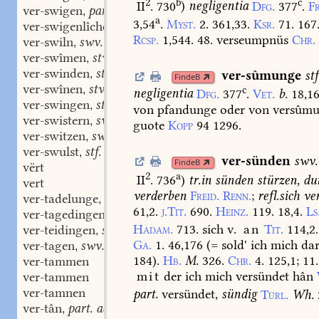
2
b
c
II
. 730
)
negligentia
Dfg.
377
.
F
ver-swigen
part. adj.
,
a
3,54
.
Myst.
2.
361,33.
Ksr.
71.
167
ver-swigenlîchen
adv.
,
Rcsp.
1,544.
48.
verseumpnüs
Chr.
ver-swiln
swv.
,
ver-swîmen
stv.
,
ver-swinden
stv.
ver-sûmunge
stf
,
FindeB
ver-swînen
stv.
,
c
negligentia
Dfg.
377
.
Vet.
b.
18,16
ver-swingen
stv.
,
von
pfandunge
oder
von
versûmu
ver-swistern
swv.
,
guote
Kopp
94
1296
.
ver-switzen
swv.
,
ver-swulst
stf.
,
ver-sünden
swv.
FindeB
vërt
2
a
II
. 736
)
tr.
in
sünden
stürzen,
du
vert
verderben
Freid.
Renn.
;
refl.
sich
ver
ver-tadelunge
stf.
,
61,2.
j.Tit.
690.
Heinz.
119.
18,4.
Ls
ver-tagedingen
swv.
,
Hadam.
713.
sich
v.
an
Tit.
114,2.
ver-teidingen
swv.
,
Ga.
1.
46,176
(=
sold'
ich
mich
da
ver-tagen
swv.
,
184
).
Hb.
M.
326.
Chr.
4.
125,1;
11.
ver-tammen
mit
der
ich
mich
versündet
hân
ver-tammen
ver-tamnen
part.
versündet,
sündig
Türl.
Wh.
ver-tân
part. adj.
,