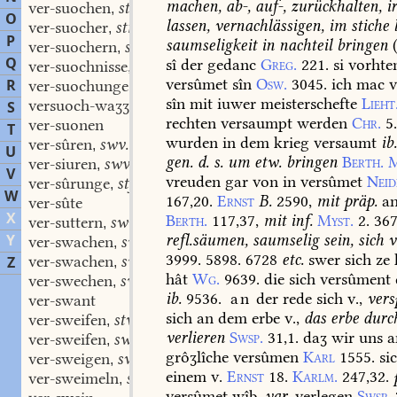
machen,
ab-,
auf-,
zurückhalten,
ir
ver-suochen
stn.
,
O
lassen,
vernachlässigen,
im
stiche
l
ver-suocher
stm.
,
P
saumseligkeit
in
nachteil
bringen
ver-suochern
swv.
,
Q
sî
der
gedanc
Greg.
221.
si
vorhte
ver-suochnisse
stfn.
,
versûmet
sîn
Osw.
3045.
ich
mac
v
R
ver-suochunge
stf.
,
sîn
mit
iuwer
meisterschefte
Lieht
versuoch-waʒʒer
stn.
S
,
rechten
versaumpt
werden
Chr.
5
ver-suonen
T
wurden
in
dem
krieg
versaumt
ib
ver-sûren
swv.
,
U
gen.
d.
s.
um
etw.
bringen
Berth.
M
ver-siuren
swv.
,
V
vreuden
gar
von
in
versûmet
Neid
ver-sûrunge
stf.
,
W
167,20.
Ernst
B.
2590,
mit
präp.
an
ver-sûte
X
Berth.
117,37,
mit
inf.
Myst.
2.
367
ver-suttern
swv.
,
refl.
säumen,
saumselig
sein,
sich
v
Y
ver-swachen
swv.
,
3999.
5898.
6728
etc.
swer
sich
ze
ver-swachen
swv.
Z
,
hât
Wg.
9639.
die
sich
versûment
ver-swechen
swv.
,
ib.
9536.
an
der
rede
sich
v.,
vers
ver-swant
sich
an
dem
erbe
v.,
das
erbe
durc
ver-sweifen
stv.
,
verlieren
Swsp.
31,1.
daʒ
wir
uns
a
ver-sweifen
swv.
,
grôʒlîche
versûmen
Karl
1555.
si
ver-sweigen
swv.
,
einem
v.
Ernst
18.
Karlm.
247,32.
ver-sweimeln
swv.
,
versûmet
wîb,
var.
verlegen
Swsp.