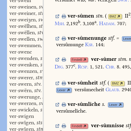
ver-swein
ver-sweinen
swv.
,
ver-sweiner
stm.
,
2
ver-sûmen
stn.
(
II
BMZ
ver-sweiʒen
swv.
,
b
a
Msh.
2,192
.
3,108
.
Hadam.
707
;
ver-swëlhen
stv.
,
ver-swëllen
stv.
,
ver-sûmenunge
stf.
=
ver-swellen
swv.
Lexe
,
versûmunge
Ksr.
144
;
ver-swemmen
swv.
,
ver-swenc
ver-swenden
swv.
,
ver-sûmer
stm.
n
FindeB
ver-swenken
swv.
,
c
Dfg.
377
.
Rcsp.
1,
521.
Chr.
8.
495,
ver-swenzen
swv.
,
ver-swerer
stm.
,
ver-sûmheit
stf.
(
I
ver-swern
stv.
BMZ
,
versûmecheit
Glaub.
294
ver-swërn
stv.
Lexer
,
ver-swerunge
stf.
,
ver-swerzen
swv.
,
ver-sûmlîche
s.
Lexer
ver-swickeln
swv.
,
versûmelîche.
ver-swigen
ver-swîgen
stswv.
,
ver-sûmnisse
st
FindeB
ver-swîgen
stn.
,