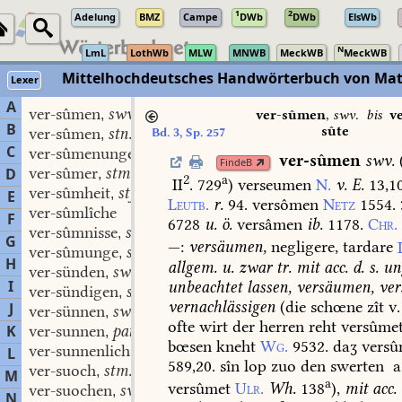
1
2
Adelung
BMZ
Campe
DWb
DWb
ElsWb
N
LmL
LothWb
MLW
MNWB
MeckWB
MeckWB
Mittelhochdeutsches Handwörterbuch von Mat
Lexer
A
ver-sûmen
swv.
,
ver-sûmen
,
swv.
bis
ve
B
sûte
ver-sûmen
stn.
Bd. 3, Sp. 257
,
C
ver-sûmenunge
stf.
,
ver-sûmen
swv.
FindeB
ver-sûmer
stm.
D
,
2
a
II
. 729
)
verseumen
N.
v.
E.
13,10
ver-sûmheit
stf.
,
E
Leutb.
r.
94.
versômen
Netz
1554.
ver-sûmlîche
F
6728
u.
ö.
versâmen
ib.
1178.
Chr.
ver-sûmnisse
stfn.
,
G
—:
versäumen,
negligere,
tardare
ver-sûmunge
stf.
,
H
allgem.
u.
zwar
tr.
mit
acc.
d.
s.
un
ver-sünden
swv.
,
I
unbeachtet
lassen,
versäumen,
ver
ver-sündigen
swv.
,
vernachlässigen
(
die
schœne
zît
v.
J
ver-sünnen
swv.
,
ofte
wirt
der
herren
reht
versûme
K
ver-sunnen
part. adj.
,
bœsen
kneht
Wg.
9532.
daʒ
versû
ver-sunnenlich
adj.
L
,
589,20.
sîn
lop
zuo
den
swerten
ver-suoch
stm.
,
M
a
versûmet
Ulr.
Wh.
138
),
mit
acc.
ver-suochen
swv.
,
N