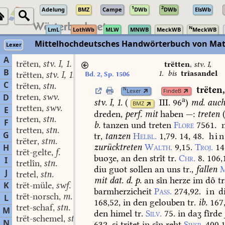
1
2
Adelung
BMZ
Campe
DWb
DWb
ElsWb
N
LmL
LothWb
MLW
MNWB
MeckWB
MeckWB
Mittelhochdeutsches Handwörterbuch von Mat
Lexer
A
trëten
stv. I, 1.
,
trëtten
,
stv. I,
B
1.
bis
trîasandel
trëtten
stv. I, 1.
Bd. 2, Sp. 1506
,
C
trëten
stn.
,
trëten
N
Lexer
FindeB
treten
swv.
D
,
a
stv. I, 1.
(
III. 96
)
md.
auc
BMZ
tretten
swv.
,
E
dreden,
perf.
mit
haben
—:
treten
treten
stn.
,
F
b.
tanzen
und
treten
Flore
7561.
tretten
stn.
,
G
tr,
tanzen
Helbl.
1,79.
14,
48.
hin
trëter
stm.
,
zurücktreten
Walth.
9,15.
Troj.
14
H
trët-gelte
f.
,
buoʒe,
an
den
strît
tr.
Chr.
8.
106,
I
tretlîn
stn.
,
diu
guot
sollen
an
uns
tr.,
fallen
M
J
tretel
stn.
,
mit
dat.
d.
p.
an
sîn
herze
im
dô
tr
K
trët-müle
swf.
,
barmherzicheit
Pass.
274,92.
in
d
trët-norsch
m.
L
,
168,52,
in
den
gelouben
tr.
ib.
167,
tret-schaf
stn.
,
M
den
himel
tr.
Silv.
75.
in
daʒ
fîrde
trët-schemel
stm.
,
N
632.
si
tritet
in
sîn
reht
Swsp.
400,1