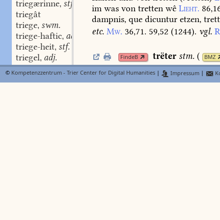
triegærinne
stf.
,
im
was
von
tretten
wê
Lieht.
86,16
triegât
dampnis,
que
dicuntur
etzen,
trett
triege
swm.
,
etc.
Mw.
36,71.
59,52
(
1244
).
vgl.
R
triege-haftic
adj.
,
triege-heit
stf.
,
trëter
stm.
(
triegel
adj.
FindeB
BMZ
,
a
triegel
stm. stm. n.
III. 100
)
saltator
Schm.
Fr.
1,
679.
,
©
Kompetenzzentrum - Trier Center for Digital Humanities
|
Impressum
|
Ko
triege-lich
adj.
a
,
Dfg.
89
.
dretter
Mich.
M.
hof
29.
triege-lîcheit
stf.
,
triegen
stv. III.
,
trët-gelte
f.
calcatorium
Dfg
triegen
stn.
,
triegen-heit
tretlîn
,
tretel
stn.
dem.
zu
t
trieger
Urb.
Son.
88,19.
106,39.
triegerîn
triegolf
stm.
,
triegunge
stf.
,
trët-müle
swf.
tretmüle
Chr
triehter
triel
stm.
,
trët-norsch
m.
von
12
dred
trielisch
adj.
,
nursch
zu
beslahen
Frankf.
brgmst
trieme
swm.
,
b
b
b
22
.
1419
,
11
.
35
.
s.
nor
Lexer
trien