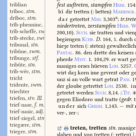
triblian
fest
auftreten,
stampfen
Herb.
154
trîboc
stm.
bî
dir
tretten
(:
betten)
Mariengr.
,
drîboc
stm.
a
,
dar
getrettet
Msh.
3,303
;
tr.
tret
trîb-phenninc
stm.
,
niedertreten,
zerstampfen
Herb.
W
trîb-scheffe
swf.
,
200,10
).
Such.
sie
tratten
und
vien
trîb-stecke
swm.
,
begiengen
Kchr.
D.
164,
1.
durch
d
tribunal
stn.
,
hieʒe
treten
(:
steten)
gewalteclîc
tribûne
swm.
,
Pantal.
86.
den
drette
des
keisers
trîbunge
stf.
,
pherde
Myst.
1.
104,29.
er
wart
get
tribûte
stn.
,
maniges
orses
hüeven
Loh.
5257.
trîb-wëc
stm.
,
wirt
daʒ
korn
ime
gevrezt
oder
ge
tricht
unz
si
an
volle
wart
getrat
Pass.
1
tridente
swm.
,
der
gloube
getrettet
Loh.
2530.
i
triechter
getretet
werden
Such.
8,14.
j.Tit.
4
triefen
stv. III.
,
gegen
Eliodoro
und
tratte
(
gedr.
t
trief-nase
f. m.
,
under
sich
Griesh.
1,143.
—
mit
n
trief-nasic
adj.
,
ver-,
zer-;
trief-ziegel
stm.
,
triegære
stm.
,
treten
,
tretten
stn.
manige
trieger
stm.
,
slahen
und
von
tretten
(:
retten)
L