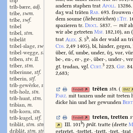
trîp
andern
staphen
trat
Apoll.
13286.
trîb-bære
adj.
,
daʒ
wal
trâten
Rab.
693.
frouwen
trîbe
swm.
,
dem
soume
(
liebeszeichen
)
j.Tit.
1
trîbe
swf.
,
spazieren
tr.
Diocl.
5837.
—
mit
ab
tribel
wir
abe
getreten
Msf.
182,10
),
an
(
tribel
stm.
,
b
trat
Alex.
S.
5
.
als
der
wald
an
tri
tribelât
Cds.
2,49
1405
),
bî,
hinder,
gegen,
tribel-slage
swm.
,
über,
ûf,
umbe,
under,
ûʒ,
vor,
vür
tribel-wegge
stm.
,
be-,
en-,
er-,
ge-,
über-,
under-,
ver
trîben
stv. II.
,
3
trîber
stm.
gt.
trudan,
vgl.
Curt.
223.
Gsp.
84
,
trîberinne
stf.
2,683
;
,
trîberin
stf.
,
trîb-gewërke
stn.
,
trëten
stn.
(
FindeB
BMZ
trîb-holz
stn.
,
Parz.
mit
tanzen
unde
mit
treten
h
trîb-hunt
stm.
,
dicke
hin
und
her
gewunden
Bert
tribian
m.
,
trîb-korn
stn.
,
treten
,
tretten
s
trîb-kugel
stf.
FindeB
,
b
triblât
stm. stn.
III. 101
)
prät.
tratte
(drette
M
,
driblât
stm. stn.
getretet,
-trettet,
-trett,
-tret,
-trat
,