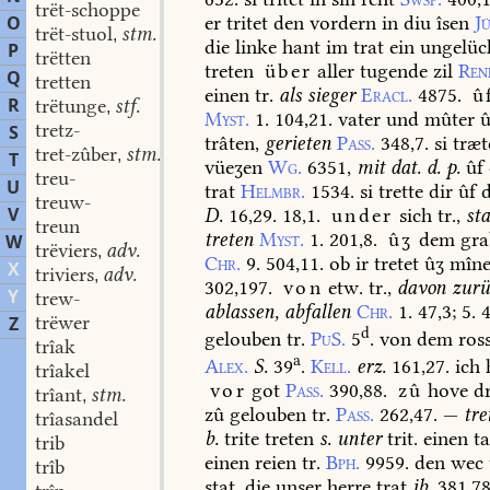
trët-schoppe
er
tritet
den
vordern
in
diu
îsen
J
O
trët-stuol
stm.
,
die
linke
hant
im
trat
ein
ungelüc
P
trëtten
treten
über
aller
tugende
zil
Ren
Q
tretten
einen
tr.
als
sieger
Eracl.
4875.
û
R
trëtunge
stf.
,
Myst.
1.
104,21.
vater
und
mûter
û
tretz-
S
trâten,
gerieten
Pass.
348,7.
si
træt
tret-zûber
stm.
,
T
vüeʒen
Wg.
6351,
mit
dat.
d.
p.
ûf
treu-
U
trat
Helmbr.
1534.
si
trette
dir
ûf
d
treuw-
V
D.
16,29.
18,1.
under
sich
tr.,
st
treun
treten
Myst.
1.
201,8.
ûʒ
dem
gra
W
trëviers
adv.
,
Chr.
9.
504,11.
ob
ir
tretet
ûʒ
mîn
X
triviers
adv.
,
302,197.
von
etw.
tr.,
davon
zurü
Y
trew-
ablassen,
abfallen
Chr.
1.
47,3;
5.
4
trëwer
Z
d
gelouben
tr.
PuS.
5
.
von
dem
ros
trîak
a
Alex.
S.
39
.
Kell.
erz.
161,27.
ich
trîakel
vor
got
Pass.
390,88.
zû
hove
dr
trîant
stm.
,
zû
gelouben
tr.
Pass.
262,47.
—
tre
trîasandel
b.
trite
treten
s.
unter
trit.
einen
ta
trib
einen
reien
tr.
Bph.
9959.
den
wec
trîb
stat,
die
unser
herre
trat
ib.
381,78