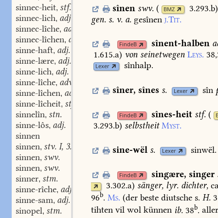
sinnec-heit
stf.
sînen
swv.
(
3.293.b
,
BMZ
sinnec-lich
adj.
gen.
s.
v.
a.
gesînen
j.Tit.
,
sinnec-lîche
adv.
,
sinnec-lîchen
adv.
,
sînent-halben
a
FindeB
sinne-haft
adj.
,
1.615.a
)
von
seinetwegen
Leys.
38,
sinne-lære
adj.
,
sînhalp.
Lexer
sinne-lich
adj.
,
sinne-lîche
adv.
,
sîner
,
sînes
s.
sîn
Lexer
sinne-lîchen
adv.
,
sinne-lîcheit
stf.
,
sinnelîn
stn.
sînes-heit
stf.
(
,
FindeB
sinne-lôs
adj.
3.293.b
)
selbstheit
Myst.
,
sinnen
sinnen
stv. I, 3.
,
sine-wël
s.
sinwël.
Lexer
sinnen
swv.
,
sinnen
swv.
,
singære
,
singer
FindeB
sinner
stm.
,
3.302.a
)
sänger,
lyr.
dichter,
c
sinne-rîche
adj.
,
b
96
.
Ms.
(der
beste
diutsche
s.
H.
3
sinne-sam
adj.
,
b
tihten
vil
wol
künnen
ib.
38
.
alle
sinopel
stm.
,