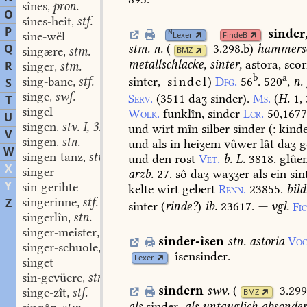
sînes
pron.
,
O
sînes-heit
stf.
,
P
sinder
N
sine-wël
Lexer
FindeB
Q
stm.
n.
(
3.298.b
)
hammersc
singære
stm.
BMZ
,
metallschlacke,
sinter,
astora,
scor
R
singer
stm.
,
b
a
sing-banc
stf.
sinter,
sindel
)
Dfg.
56
.
520
,
n.
S
,
singe
swf.
,
Serv.
(3511
daʒ
sinder).
Ms.
(
H.
1,
T
singel
Wolk.
funklîn,
sinder
Lcr.
50,1677
U
singen
stv. I, 3.
,
und
wirt
mîn
silber
sinder
(:
kinde
V
singen
stn.
,
und
als
in
heiʒem
vûwer
lât
daʒ
g
W
singen-tanz
stm.
,
und
den
rost
Vet.
b.
L.
3818.
glûe
X
singer
arzb.
27.
sô
daʒ
waʒʒer
als
ein
sin
Y
sin-gerihte
kelte
wirt
gebert
Renn.
23855.
bild
singerinne
stf.
Z
,
sinter
(
rinde?
)
ib.
23617.
—
vgl.
Fi
singerlîn
stn.
,
singer-meister
stm.
,
sinder-îsen
stn.
astoria
Voc
singer-schuole
stf.
,
îsensinder.
Lexer
singet
sin-gevüere
stn.
,
sindern
swv.
(
3.299
singe-zît
stf.
BMZ
,
als
sinder,
als
untauglich
absonde