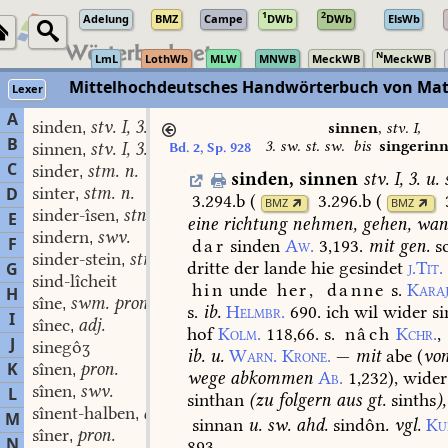
1
2
Adelung
BMZ
Campe
DWb
DWb
ElsWb
N
LmL
LothWb
MLW
MNWB
MeckWB
MeckWB
Mittelhochdeutsches Handwörterbuch von Mat
Lexer
A
sinden
stv. I, 3. sw. st. sw.
,
sinnen
,
stv. I,
B
3. sw. st. sw.
bis
singerin
sinnen
stv. I, 3. sw. st. sw.
Bd. 2, Sp. 928
,
C
sinder
stm. n.
,
sinden
,
sinnen
stv. I, 3.
u.
sinter
stm. n.
D
,
3.294.b
(
3.296.b
(
BMZ
BMZ
sinder-îsen
stn.
,
E
eine
richtung
nehmen,
gehen,
wan
sindern
swv.
,
F
dar
sinden
Aw.
3,193.
mit
gen.
s
sinder-stein
stm.
,
dritte
der
lande
hie
gesindet
j.Tit.
G
sind-lîcheit
hin
unde
her,
danne
s.
Karaj
H
sîne
swm. pron. poss.
,
s.
ib.
Helmbr.
690.
ich
wil
wider
si
I
sînec
adj.
,
hof
Kolm.
118,66.
s.
nâch
Kchr.
,
J
sinegôʒ
ib.
u.
Warn.
Krone.
—
mit
abe
(
vo
K
sînen
pron.
,
wege
abkommen
Ab.
1,232
),
wider
sînen
swv.
L
,
sinthan
(
zu
folgern
aus
gt.
sinths
),
sînent-halben
adv.
,
M
sinnan
u.
sw.
ahd.
sindôn
.
vgl.
Ku
sîner
pron.
,
N
893.