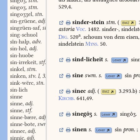
singôʒ
stm.
,
529,4.
singoʒ
stm.
,
singoʒʒel
stn.
,
sin-grüene
adj. stn. stf.
,
sinder-stein
stm.
(
BMZ
singrüen-saf
stn.
,
astoria
Voc.
1482.
sinder-,
sindelst
sing-schuol
a
Dfg.
520
.
schoum
von
dem
eisen,
sîn-halp
adv.
,
sindelstein
Myns.
50.
sin-hol
adj.
,
sin-huobe
sind-lîcheit
s.
sinn
Lexer
sin-irrekeit
stf.
,
sinkel
stm.
,
sîne
swm.
s.
sîn
pro
sinken
stv. I, 3.
Lexer
,
sink-wërc
stn.
,
sin-lich
sînec
adj.
(
3.293.b
)
BMZ
sinne
Kirchb.
641,49.
sinne
adj.
,
sinne
stf.
,
sinegôʒ
s.
singôʒ.
Lexer
sinne-bære
adj.
,
sinne-bote
swm.
,
sînen
s.
sîn
pron.
;
sinnec
adj.
Lexer
,
sinnic
adj.
,