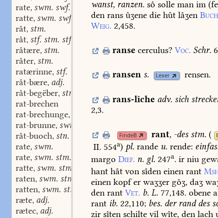
wanst,
ranzen.
sô
solle
man
im
(fe
rate
swm. swf.
,
den
rans
ûʒene
die
hût
lâʒen
Buc
ratte
swm. swf.
,
Weig.
2,458.
rât
stm.
,
rât
stf. stm. stf.
,
râtære
stm.
ranse
cerculus?
Voc.
Schr.
6
,
râter
stm.
,
ratærinne
stf.
,
ransen
s.
rensen.
Lexer
rât-bære
adj.
,
rât-begëber
stm.
,
rans-lîche
adv.
sich
strecke
rat-brechen
2,3.
rat-brechunge
stf.
,
rat-brunne
swm.
,
rant
,
-des
stm.
(
rât-buoch
stn.
FindeB
,
a
rate
swm.
II. 554
)
pl.
rande
u.
rende:
einfas
,
rate
swm. stm.
a
,
margo
Dief.
n.
gl.
247
.
ir
niu
gew
ratte
swm. stm.
,
hant
hât
von
sîden
einen
rant
Msh
raten
swm. stm.
,
einen
kopf
er
waʒʒer
gôʒ,
daʒ
waʒ
ratten
swm. stm.
,
den
rant
Vet.
b.
L.
77,148.
obene
a
ræte
adj.
,
rant
ib.
22,110
;
bes.
der
rand
des
sc
rætec
adj.
,
zir
sîten
schilte
vil
wîte,
den
lach