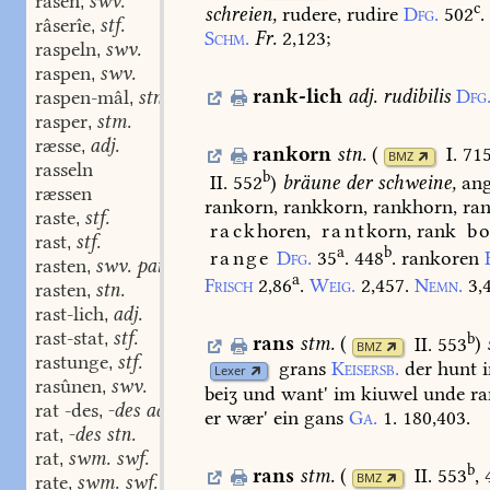
râsen
swv.
,
c
schreien,
rudere,
rudire
Dfg.
502
.
râserîe
stf.
,
Schm.
Fr.
2,123
;
raspeln
swv.
,
raspen
swv.
,
rank-lich
adj.
rudibilis
Dfg
raspen-mâl
stn.
,
rasper
stm.
,
ræsse
adj.
,
rankorn
stn.
(
I. 71
BMZ
rasseln
b
II. 552
)
bräune
der
schweine,
ang
ræssen
rankorn,
rankkorn,
rankhorn,
ran
raste
stf.
,
rack
horen,
rant
korn,
rank
bo
rast
stf.
,
a
b
range
Dfg.
35
.
448
.
rankoren
rasten
swv. part. adj.
,
a
Frisch
2,86
.
Weig.
2,457.
Nemn.
3,
rasten
stn.
,
rast-lich
adj.
,
rast-stat
stf.
b
,
rans
stm.
(
II. 553
)
BMZ
rastunge
stf.
,
grans
Keisersb.
der
hunt
Lexer
rasûnen
swv.
,
beiʒ
und
want'
im
kiuwel
unde
ra
rat -des
-des adj.
,
er
wær'
ein
gans
Ga.
1.
180,403.
rat
-des stn.
,
rat
swm. swf.
,
b
rans
stm.
(
II. 553
, 
BMZ
rate
swm. swf.
,