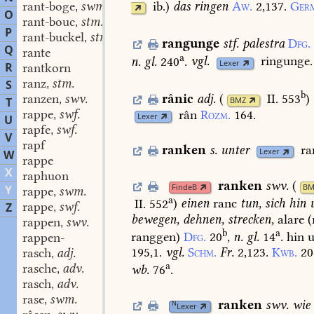
ib.
)
das
ringen
Aw.
2,137.
Ger
rant-boge
swm.
,
O
rant-bouc
stm.
,
P
rant-buckel
stm.
,
rangunge
stf.
palestra
Dfg.
Q
rante
a
n.
gl.
240
.
vgl.
ringunge.
Lexer
R
rantkorn
ranz
stm.
S
,
b
ranzen
swv.
rânic
adj.
(
II. 553
)
,
T
BMZ
rappe
swf.
rân
Rozm.
164.
,
Lexer
U
rapfe
swf.
,
V
rapf
ranken
s.
unter
ra
Lexer
W
rappe
X
raphuon
ranken
swv.
(
FindeB
BM
Y
rappe
swm.
,
a
II. 552
)
einen
ranc
tun,
sich
hin
u
rappe
swf.
Z
,
bewegen,
dehnen,
strecken,
alare
(
rappen
swv.
,
b
a
ranggen)
Dfg.
20
,
n.
gl.
14
.
hin
u
rappen-
195,1.
vgl.
Schm.
Fr.
2,123.
Kwb.
20
rasch
adj.
,
a
rasche
adv.
wb.
76
.
,
rasch
adv.
,
rase
swm.
,
ranken
swv.
wie
N
Lexer