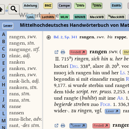
1
2
Adelung
BMZ
Campe
DWb
DWb
ElsWb
N
LmL
LothWb
MLW
MNWB
MeckWB
MeckWB
Mittelhochdeutsches Handwörterbuch von Mat
Lexer
A
rangen
swv.
,
rangen
,
swv.
bis
rappe
,
Bd. 2, Sp. 341
B
rangen
stn.
,
C
rangunge
stf.
,
rangen
swv.
(
FindeB
BM
rânic
adj.
D
,
a
II. 715
)
ringen,
sich
hin
u.
her
be
ranken
E
a
b
luctari
Dfg.
338
,
alare
ib.
20
.
vo
ranken
swv.
,
F
muoʒ
ich
rangen
hin
und
her
Ls.
ranken
swv.
,
G
begondin
si
mit
einandir
rangin
R
rank-lich
adj.
,
H
9,177.
si
wurde
sterbin
und
range
rankorn
stn.
,
dem
tôde
script.
rer.
pruss.
2,253.
s
I
rans
stm.
,
und
rangte
(
buhlte
)
mit
ime
Ab.
1
J
rans
stm.
,
begierde
streben
zuo
Fdgr.
1.
336,3
K
ranse
wider-.
zu
ringen,
vgl.
ra
Lexer
ransen
L
rans-lîche
adv.
,
M
range
rant
-des stm.
N
,
Lexer
FindeB
N