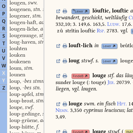
lougen
swv.
,
O
lougenen
stn. stn.
,
löuftic
,
louftic
a
N
Lexer
P
lougener
stm.
,
bewandert,
geschickt,
weltläufig
C
Q
lougen-haft
adj.
,
332,10;
3.
149,6.
163,5.
Ludw.
17,6.
R
lougen-lîche
adv.
,
zû
strîtin
louftic
Rsp.
2783.
vgl.
lougenunge
stf.
S
,
loug-haven
stm.
,
T
louft-lich
in
brûtl
Lexer
louhten
U
louken
V
loug
stswf.
s.
louge
loukenen
Lexer
W
loum
stm.
,
X
lounen
louge
stf.
das
läu
FindeB
Y
loup
-bes stmn.
,
sunder
louge
(:
touge)
Jer.
20739.
loup
-bes stn.
Z
,
liegen,
vgl.
lougen.
loup-apfel
stm.
,
loup-brost
stm.
,
louge
swm.
ein
fisch
Hpt.
14
loupe
swf.
,
Nemn.
3,350
cyprinus
leuciscus;
lat
loup-gedinge
stn.
,
3,49.
loup-grüene
adj.
,
loup-hütte
f.
,
louge
stswf.
(
FindeB
BMZ