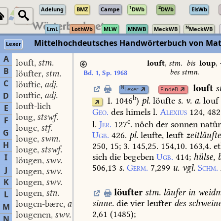
1
2
Adelung
BMZ
Campe
DWb
DWb
ElsWb
N
LmL
LothWb
MLW
MNWB
MeckWB
MeckWB
Mittelhochdeutsches Handwörterbuch von Mat
Lexer
A
louft
stm.
,
louft
,
stm.
bis
loup
,
B
bes stmn.
löufter
stm.
Bd. 1, Sp. 1968
,
C
löuftic
adj.
,
louft
s
N
Lexer
FindeB
louftic
adj.
D
,
b
I. 1046
)
pl.
löufte
s.
v.
a.
louf
louft-lich
E
Geo.
des
himels
l.
Alexius
124,
482
loug
stswf.
,
F
c
l.
Jer.
127
.
nôch
der
sonnen
natûr
louge
stf.
,
G
Ugb.
426.
pl.
leufte,
leuft
zeitläuft
louge
swm.
,
H
250,
15;
3.
145,25.
154,10.
163,4.
et
louge
stswf.
,
sich
die
begeben
Ugb.
414
;
hülse,
b
I
löugen
swv.
,
506,13
s.
Germ.
7,299
u.
vgl.
Schm.
J
lougen
swv.
,
K
lougen
swv.
,
löufter
stm.
läufer
in
weidm
lougen
stn.
L
,
sinne.
die
vier
leufter
des
schwein
lougen-bære
adj.
,
M
2,61
(
1485
)
;
lougenen
swv.
,
N