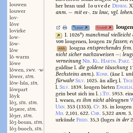
louwen
her
bran
und
louvede
Denkm.
X
louwer
anm.
—
mit
er-.
zu
louc,
vgl.
lohen
lov-
lôve
louge
N
Lexer
FindeB
lovirke
a
I. 1026
)
manchmal
vielleicht
low-
von
lougenen,
lougen
zu
fassen;
e
löw-
lougna
entsprechendes
fem.
AWb
lôw
nicht
sicher
nachzuweisen
—:
leug
lô-warm
verneinung
Nib.
Kl.
Hartm.
Parz.
löwe
guldîne
l.
die
goldene
täuschung
1
lôwen
swv. -wes;
,
Bechsteins
anm.
).
Konr.
(
âne
l.
unl
lôwer
stm.
,
fürwahr
Silv.
1025.
ân
alleʒ
l.
Troj
lôw-hûs
stn.
,
l.
Silv.
1839.
lougen
bieten
Engelh
löwpart
gein
beut
sich
im
l.
j.Tit.
5953.
ei
lôyk
l.
wesen,
es
ihm
nicht
ableugnen
lôʒ
stn. stm.
,
Ukn.
353
(
1353
).
Cp.
35.
in
lougen
lôʒære
stm.
,
Mh.
2,101.
622.
Chr.
5,322
anm.
3.
lôʒer
stm.
,
urkünde
Freid.
35,3
(luges
in
der
2
lôʒ-boum
stm.
,
lôʒ-buoch
stn.
,