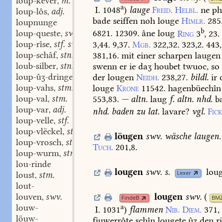
loup-këver
m.
,
a
I. 1048
)
lauge
Freid.
Helbl.
ne
ph
loup-lôs
adj.
,
bade
seiffen
noh
louge
Himlr.
285
loupnunge
b
loup-queste
swf.
6821.
12309.
âne
loug
Ring
3
,
23.
,
loup-rîse
stf. sw.
3,44.
9,37.
Mgb.
322,32.
323,2.
443,
,
loup-schâf
stn.
381,16.
mit
einer
scharpen
laugen
,
loub-silber
stn.
swenn
er
ie
daʒ
houbet
twuoc,
so
,
loup-ûʒ-dringen
stn.
der
lougen
Neidh.
238,27.
bildl.
ir
,
loup-vahs
stm.
louge
Krone
11542.
hagenbüechîn
,
loup-val
stm.
553,83.
—
altn.
laug
f.
altn.
nhd.
b
,
loup-var
adj.
,
nhd.
baden
zu
lat.
lavare?
vgl.
Fic
loup-velle
stf.
,
loup-vlëckel
stn.
,
löugen
swv.
wäsche
laugen.
loup-vrosch
stm.
,
Tuch.
201,8.
loup-wurm
stm.
,
lou-rinde
lougen
swv.
s.
lou
Lexer
loust
stm.
,
lout-
louven
swv.
lougen
swv.
(
,
FindeB
BM
louw-
a
I. 1031
)
flammen
Nib.
Diem.
371,
löuw-
fiuwerrôte
schîn
lougete
ûʒ
den
r