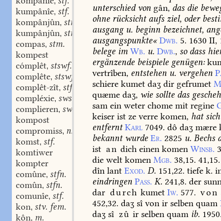
kompânîe
stf.
,
unterschied
von
gân,
das
die
bewe
kumpânîe
stf.
,
ohne
rücksicht
aufs
ziel,
oder
best
kompânjûn
stm.
,
ausgang
u.
beginn
bezeichnet,
ang
kumpânjûn
stm.
,
ausgangspunkte«
Dwb.
5.
1630
II,
compas
stm.
,
belege
im
Wb.
u.
Dwb.
,
so
dass
hie
kompest
ergänzende
beispiele
genügen:
ku
cómplêt
stswf.
,
vertrîben,
entstehen
u.
vergehen
P
complête
stswf.
,
schiere
kumet
daʒ
dir
gefrumet
M
complêt-zît
stf.
,
quæme
daʒ,
wie
sollte
das
gescheh
compléxie
swstf.
,
sam
ein
weter
chome
mit
regine
G
complieren
swv.
,
keiser
ist
ze
verre
komen,
hat
sich
kompost
entfernt
Karl
7049.
dô
daʒ
mære
compromiss
n.
,
bekannt
wurde
Er.
2825
u.
Bechs
a
komst
stf.
,
ist
an
dich
einen
komen
Winsb.
3
komtiwer
die
welt
komen
Mgb.
38,15.
41,15.
kompter
dîn
lant
Exod.
D.
151,22.
tiefe
k.
i
comûne
stfn.
,
eindringen
Pass.
K.
241,8.
der
sun
comûn
stfn.
,
dar
durch
kumet
Iw.
577.
von
comunîe
stf.
,
452,32.
daʒ
sî
von
ir
selben
quam
kon
stv. fem.
,
daʒ
sî
zû
ir
selben
quam
ib.
1950
kôn
m.
,