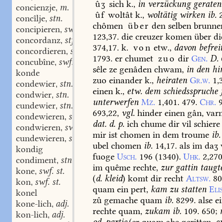
ûʒ
sich
k.,
in
verzückung
geraten
concienzje
m.
,
ûf
woltât
k.,
woltätig
wirken
ib.
concîlje
stn.
,
chômen
über
den
selben
brunne
concipieren
swv.
,
123,37.
die
creuzer
komen
über
di
concordanz
stf.
,
374,17.
k.
von
etw.,
davon
befrei
concordieren
swv.
,
1793.
er
chumet
zuo
dir
Gen.
D.
concubîne
swf.
,
sêle
ze
genâden
chwam,
in
den
hi
konde
zuo
einander
k.,
heiraten
Gr.w.
1,
condewier
stn.
,
einen
k.,
etw.
dem
schiedsspruche
condwier
stn.
,
unterwerfen
Mz.
1,401.
479.
Chr.
9
cundewier
stn.
,
693,22,
vgl.
hinder
einen
gân,
var
condewieren
swv.
,
dat.
d.
p.
ich
chume
dir
vil
schiere
condwieren
swv.
,
mir
ist
chomen
in
dem
troume
ib.
cundewieren
swv.
,
ubel
chomen
ib.
14,17.
als
im
daʒ
kondig
fuoge
Usch.
196
(
1340
).
Uhk.
2,27
condiment
stn.
,
im
quême
rechte,
zur
gattin
taugt
kone
swf. st.
,
(
d.
kleid
)
komt
dir
recht
Altsw.
80
kon
swf. st.
,
quam
ein
pert,
kam
zu
statten
Elis
konel
zû
gemache
quam
ib.
8299.
alse
ei
kone-lich
adj.
,
rechte
quam,
zukam
ib.
109.
650
;
kon-lich
adj.
,