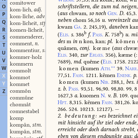
comitower
schriftstellern,
die
zum
nd.
neigen
,
O
kom-lich
adj.
,
(
aus
chwam,
so
noch
Gen.
D.
45,3.
P
kom-lîche
adv.
,
neben
chom
56,16
u.
vereinzelt
au
Q
kom-lîcheit
stf.
,
kwam
Ga.
2.
245,19
),
daneben
ka
R
komen-lîcheit
stf.
,
b
b
(
Elis.
s.
386
f.
Pass.
K.
758
)
u.
mi
commenderer
stm.
S
,
des
m
in
n
kon,
kan;
pl.
kômen
comment
n.
,
T
quâmen,
conj.
kœme
(
aus
chwæ
kommentiur
stm.
,
U
Elis.
340,
zur
Erlœs.
356
),
kæme
(:
kommer-holz
V
7689
),
md.
quême
(
Elis.
1758.
212
kommern
W
komen
(kumen
Ath.**
39.
Narr.
commolt
77,51.
Fasn.
1211.
këmen
Enenk.
p.
X
kommot
komen
(kumen
Nib.
288,1,
bes.
i
Y
kommet
z.
b.
Pass.
93,51.
96,90.
98,80.
99,
8
commôn
Z
1627,3
a.
kuomen
N.
v.
B.
109.
qu
commûne
Hpt.
8,315.
këmen
Fasn.
381,26.
k
chomnât
266.
524.
10213.
12127
).
—
comnestabel
2.
bedeutung:
»es
bezeichnet
ei
komp
mit
hinsicht
auf
ihr
ziel
oder
ende,
kompân
stm.
,
erreicht
oder
doch
darnach
strebt,
kumpân
stm.
,
eben
von
diesem
endpunkte
aus;
d