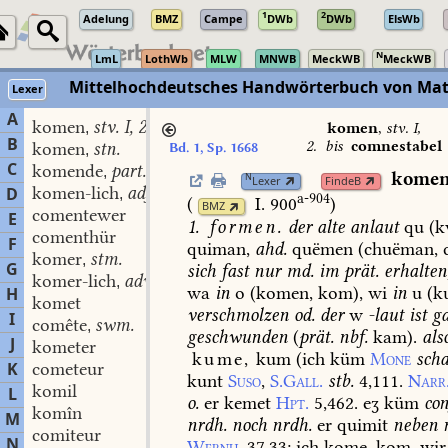
1
2
Adelung
BMZ
Campe
DWb
DWb
ElsWb
N
LmL
LothWb
MLW
MNWB
MeckWB
MeckWB
Mittelhochdeutsches Handwörterbuch von Mat
Lexer
A
komen
stv. I, 2.
,
komen
,
stv. I,
B
2.
bis
comnestabel
komen
stn.
Bd. 1, Sp. 1668
,
C
komende
part. adj.
,
kome
N
Lexer
FindeB
komen-lich
adj.
D
,
a-904
(
I. 900
)
BMZ
comentewer
E
1.
formen.
der
alte
anlaut
qu
(k
comenthür
F
quiman,
ahd.
quëmen
(chuëman,
komer
stm.
,
G
sich
fast
nur
md.
im
prät.
erhalten
komer-lich
adv.
,
wa
in
o
(komen,
kom),
wi
in
u
(k
H
komet
verschmolzen
od.
der
w
-laut
ist
ga
I
comête
swm.
,
geschwunden
(
prät.
nbf.
kam).
als
J
kometer
kume,
kum
(ich
küm
Mone
scha
K
cometeur
kunt
Suso
,
S.Gall.
stb.
4,111.
Narr
komil
L
o.
er
kemet
Hpt.
5,462.
eʒ
küm
con
komîn
M
nrdh.
noch
nrdh.
er
quimit
neben
comiteur
N
Wernh.
37,33
;
ich
kome,
kom,
wir