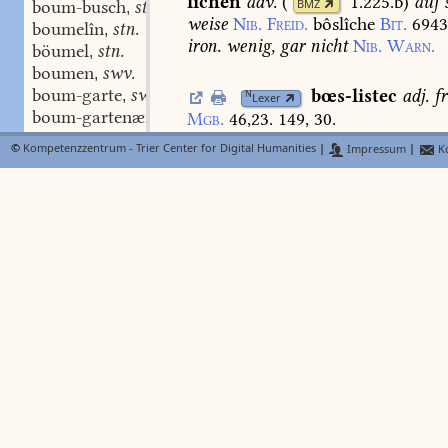
lîchen
adv.
(
1.225.b
)
auf
s
BMZ
boum-busch
stm.
,
weise
Nib.
Freid.
bôslîche
Bit.
6943
boumelîn
stn.
,
iron.
wenig,
gar
nicht
Nib.
Warn.
böumel
stn.
,
boumen
swv.
,
boum-garte
swm.
bœs-listec
adj.
f
,
N
Lexer
boum-gartenære
stm.
Mgb.
46,23.
149,
30.
,
boum-gart-lêhen
stn.
,
©
Kompetenzzentrum - Trier Center for Digital Humanities
|
Impressum
|
Ko
boum-gertelîn
stn.
,
bœs-man
stm.
s.
v.
a.
bœse
boum-ge-tröufe
stn.
,
bœsman
vor
biderben
man
stât
M
boum-ge-wehse
stn.
,
boum-heckel
stm.
,
bossolt
stm.
1.226.b
)
s.
Lexe
boum-heckel-krût
stn.
,
bôʒolt.
boumîn
adj.
,
böumîn
adj.
,
boum-kërn
m.
bœs-wænec
adj.
(
4
,
BMZ
boum-meise
stf.
c
,
suspiciosus
Dfg.
569
.
boum-nuʒ
stf.
,
boum-öl
stn.
,
bœs-witzec
adj.
(
4.
BMZ
boum-rîch
adj.
,
a
astutus
Dfg.
57
.
boum-rinde
f.
,
boum-schabe
swf.
,