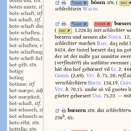
boten-lôn
stn.
,
bôsen
stn.
(
N
Lexer
BMZ
boten-miete
stf.
,
schlechtsein
Walth.
bote-schaft
stf.
,
bot-schaft
stf.
,
bœser
N
Lexer
FindeB
bote-schaft-dinc
stn.
,
(
1.226.b
)
intr.
schlechter
we
BMZ
bote-schaften
swv.
,
bœsern
und
nemen
abe
Strick.
12,
bote-scheften
swv.
,
schlechter
machen
Barl.
daʒ
reht
bot-schaften
swv.
,
8424.
der
tiuvel
bœsert
daʒ
im
go
bote-schaftunge
stf.
,
der
ist
der
milte
gar
unnütze
swe
bote-scheft-lîchen
adv.
,
(
verfinstert
)
sîn
antlütze
swenner
bot-gëlt
stn.
,
hât
den
hof
gebœsert
vil
Ls.
2.
444
botige
Griesh.
(2,69).
Vet.
b.
75,
28
;
refl.
si
boting
verschlechtern
Berth.
134,19.
Germ
botinne
stf.
,
Vet.
b.
70,15.
umbe
sô
vil
guotes
h
bot-mæʒec
adj.
,
güeter
gebœsert
Urb.
75,22.
—
mi
bot-mæʒekeit
stf.
,
bot-schaft
stf.
,
bot-schuoch
stm.
bœsern
stn.
das
schlechter
,
bot-schuoch-ambet
stn.
b
,
236
,
45
;
bots-rëht
stn.
,
bottelîn
stn.
,