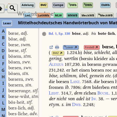
1
2
Adelung
BMZ
Campe
DWb
DWb
ElsWb
N
LmL
LothWb
MLW
MNWB
MeckWB
MeckWB
Mittelhochdeutsches Handwörterbuch von Mat
Lexer
A
bœse
adj.
,
bôse
,
adj.
bis
bote-lich
,
Bd. 1, Sp. 330
B
bôse
adj.
,
C
bœse
swm.
,
bœse
,
N
Lexer
FindeB
bœse
stf.
D
,
(
1.224.b
)
böse,
schlecht,
al
BMZ
bôsem
stm.
,
E
gering,
wertlos
(
bœsiu
kleider
als
bôsen
swv.
,
F
Alexius
107,230.
in
bœsem
gewan
bœsen
swv.
,
231,242.
er
het
einen
bœsen
roc
a
G
bôsen
stn.
,
böse,
schlimm,
übel,
gemein
etc.
(
d
H
bœsern
swv.
,
die
bœsen
Lanz.
7568.
die
bœsen
h
I
bœsern
stn.
,
fromen
ib.
7806
;
dem
biderben
en
J
bœserunge
stf.
,
Lieht.
314,7,
dem
rîchen
Büchl.
1,
K
bœse-wiht
stm.
,
der
nicht
von
adel
ist
Iw.
38.
—
ve
bôs-heit
stf.
L
,
etym.
s.
im
Dwb.
2,248
;
bœs-lich
adj.
,
M
bœs-lîche
adv.
,
N