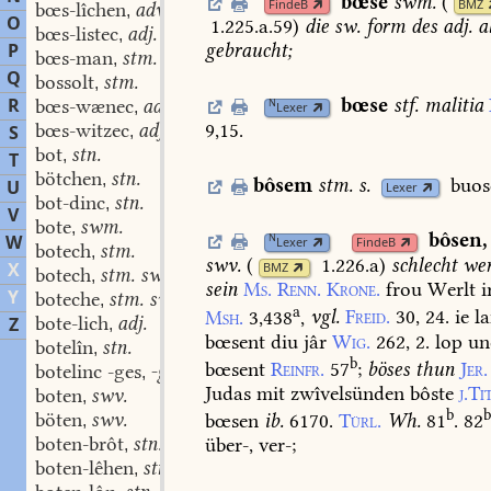
bœse
swm.
(
FindeB
BMZ
bœs-lîchen
adv.
,
O
1.225.a.59
)
die
sw.
form
des
adj.
a
bœs-listec
adj.
,
P
gebraucht;
bœs-man
stm.
,
Q
bossolt
stm.
,
R
bœse
stf.
malitia
bœs-wænec
adj.
N
,
Lexer
9,15.
bœs-witzec
adj.
S
,
bot
stn.
,
T
bötchen
stn.
,
bôsem
stm.
s.
buos
U
Lexer
bot-dinc
stn.
,
V
bote
swm.
,
bôsen
,
W
N
Lexer
FindeB
botech
stm.
,
swv.
(
1.226.a
)
schlecht
wer
X
BMZ
botech
stm. swf.
,
sein
Ms.
Renn.
Krone.
frou
Werlt
i
Y
boteche
stm. swf.
,
a
Msh.
3,438
,
vgl.
Freid.
30,
24.
ie
la
bote-lich
adj.
Z
,
bœsent
diu
jâr
Wig.
262,
2.
lop
un
botelîn
stn.
,
b
bœsent
Reinfr.
57
;
böses
thun
Jer.
botelinc -ges
-ges stm.
,
Judas
mit
zwîvelsünden
bôste
j.Ti
boten
swv.
,
b
böten
swv.
bœsen
ib.
6170.
Türl.
Wh.
81
.
82
,
boten-brôt
stn.
über-,
ver-;
,
boten-lêhen
stn.
,