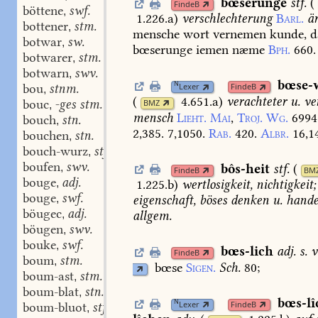
bœserunge
stf.
(
FindeB
böttene
swf.
,
1.226.a
)
verschlechterung
Barl.
är
bottener
stm.
,
mensche
wort
vernemen
kunde,
d
botwar
sw.
,
bœserunge
iemen
næme
Bph.
660.
botwarer
stm.
,
botwarn
swv.
,
bœse-
N
bou
stnm.
Lexer
FindeB
,
(
4.651.a
)
verachteter
u.
ver
bouc
-ges stm.
BMZ
,
mensch
Lieht.
Mai
,
Troj.
Wg.
6994
bouch
stn.
,
2,385.
7,1050.
Rab.
420.
Albr.
16,1
bouchen
stn.
,
bouch-wurz
stf.
,
boufen
swv.
bôs-heit
stf.
(
,
FindeB
BM
bouge
adj.
,
1.225.b
)
wertlosigkeit,
nichtigkeit;
bouge
swf.
,
eigenschaft,
böses
denken
u.
hande
böugec
adj.
,
allgem.
böugen
swv.
,
bouke
swf.
,
bœs-lich
adj.
s.
v
FindeB
boum
stm.
,
bœse
Sigen.
Sch.
80
;
boum-ast
stm.
,
boum-blat
stn.
,
bœs-lî
N
Lexer
FindeB
boum-bluot
stf.
,