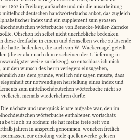
er 1867 in Freiburg aufsuchte und mir die ausarbeitung
s mittelhochdeutschen handwörterbuchs anbot, das zugleich
alphabetischer index und ein supplement zum grossen
elhochdeutschen wörterbuche von Benecke-Müller-Zarncke
 sollte. Obschon ich selbst nicht unerhebliche bedenken
n diese dreifache in einem und demselben werke zu lösende
abe hatte, bedenken, die auch von W. Wackernagel geteilt
en (die er aber nach dem erscheinen der 1. lieferung in
enswürdigster weise zurückzog), so entschloss ich mich
, auf den wunsch des herrn verlegers einzugehen,
ehmlich aus dem grunde, weil ich mir sagen musste, dass
gelegenheit zur notwendigen herstellung eines index und
lements zum mittelhochdeutschen wörterbuche nicht so
, vielleicht niemals wiederkehren dürfte.
Die nächste und unerquicklichste aufgabe war, den im
elhochdeutschen wörterbuche enthaltenen wortschatz
habetisch
zu ordnen: sie hat meine freie zeit von
rtbalb jahren in anspruch genommen, woneben freilich
ssermassen zur erholung viele quellenwerke gelesen