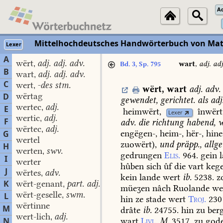
A
Mittelhochdeutsches Handwörterbuch von Mat
Lexer
A
wërt
adj. adj. adv.
,
wart
,
adj. adj
Bd. 3, Sp. 795
B
wart
adj. adj. adv.
,
C
wert
-des stm.
,
wërt
,
wart
adj.
adv.
wërtag
D
gewendet,
gerichtet.
als
adj
wertec
adj.
,
E
heimwërt,
înwërt
Lexer
wertic
adj.
,
F
adv.
die
richtung
habend,
w
wërtec
adj.
,
engëgen-,
heim-,
hër-,
hine
G
wertel
zuowërt),
und
präpp.,
allg
H
werten
swv.
,
gedrungen
Elis.
964.
gein
l
I
werter
hûben
sich
ûf
die
vart
keg
J
wërtes
adv.
,
kein
lande
wert
ib.
5238.
z
K
wërt-genant
part. adj.
,
müeʒen
nâch
Ruolande
we
wërt-geselle
swm.
L
,
hin
ze
stade
wert
Troj.
230
wërtinne
M
drâte
ib.
24755.
hin
zu
ber
wert-lich
adj.
,
N
wart
Livl.
M.
3517.
zu
god