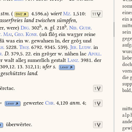
somm
eine
stm.
(
4.596.a
)
wiert
Mz.
1,510
:
11
BMZ
ein 
sserfreies
land
zwischen
sümpfen,
mitt
b
b
r,
were)
Dfg.
302
,
n.
gl.
218
.
Nib.
Gudr.
sein
.
Mai
,
Geo.
Konr.
(
nû
flôʒ
ein
waʒʒer
reine
gege
dâ
was
ein
w.
gewahsen
în,
der
grôʒ
und
aufg
h.
5228.
Troj.
6792.
9345.
539
).
Jer.
Ludw.
in
wurd
r.
D.
379,5.
22.
ein
grôʒer
w.
nâhen
lac
Apoll.
lieb
r
walt
alleʒ
sumerlîch
gestalt
Lanz.
3981.
der
doch
309,12.
13.
312,11
;
ufer
s.
Lexer
vorn
geschütztes
land.
die 
supp
ërctac.
1
bald
=
gewertec
Chr.
4,120
anm.
4;
1
Lexer
mitt
alp
ande
überwërtec.
1
gewi