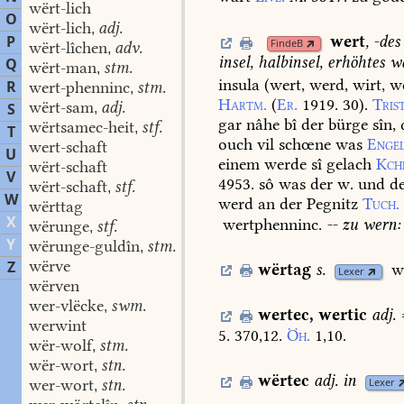
wërt-lich
O
wërt-lich
adj.
,
P
wert
,
-des
FindeB
wërt-lîchen
adv.
,
insel,
halbinsel,
erhöhtes
wa
Q
wërt-man
stm.
,
insula
(wert,
werd,
wirt,
we
R
wert-phenninc
stm.
,
Hartm.
(
Er.
1919.
30
).
Trist
wërt-sam
adj.
S
,
gar
nâhe
bî
der
bürge
sîn,
wërtsamec-heit
stf.
,
T
ouch
vil
schœne
was
Engel
wert-schaft
U
einem
werde
sî
gelach
Kch
wërt-schaft
V
4953.
sô
was
der
w.
und
de
wërt-schaft
stf.
,
W
werd
an
der
Pegnitz
Tuch.
wërttag
X
wertphenninc.
--
zu
wern:
wërunge
stf.
,
Y
wërunge-guldîn
stm.
,
wërve
Z
wërtag
s.
w
Lexer
wërven
wer-vlëcke
swm.
,
wertec
,
wertic
adj.
werwint
5.
370,12.
Öh.
1,10.
wër-wolf
stm.
,
wër-wort
stn.
,
wërtec
adj.
in
wer-wort
stn.
Lexer
,