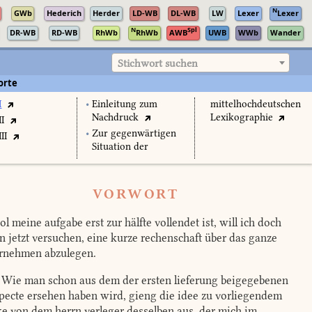
N
GWb
Hederich
Herder
LD-WB
DL-WB
LW
Lexer
Lexer
N
Spl
DR-WB
RD-WB
RhWb
RhWb
AWB
UWB
WWb
Wander
Stichwort suchen
orte
I
•
Einleitung zum
mittelhochdeutschen
Nachdruck
Lexikographie
II
•
Zur gegenwärtigen
II
Situation der
VORWORT
l meine aufgabe erst zur hälfte vollendet ist, will ich doch
n jetzt versuchen, eine kurze rechenschaft über das ganze
rnehmen abzulegen.
Wie man schon aus dem der ersten lieferung beigegebenen
pecte ersehen haben wird, gieng die idee zu vorliegendem
e von dem herrn verleger desselben aus, der mich im