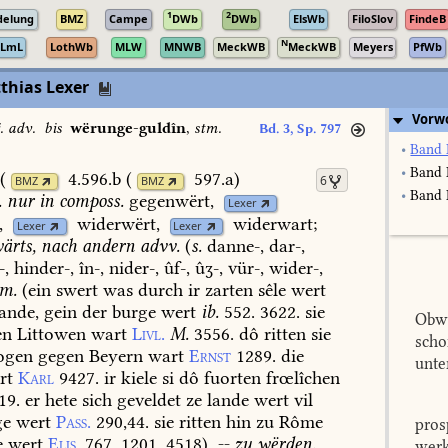
1
2
delung
BMZ
Campe
DWb
DWb
ElsWb
FiloSlov
FindeB
N
LmL
LothWb
MLW
MNWB
MeckWB
MeckWB
Meyers
PfWb
thias Lexer
Vorw
. adv.
bis
wërunge-guldîn
,
stm.
Bd. 3, Sp. 797
•
Band 
•
Band 
(
4.596.b
(
597.a
)
6
BMZ
BMZ
•
Band I
.
nur
in
composs.
gegenwërt,
Lexer
,
widerwërt,
widerwart;
Lexer
Lexer
ärts,
nach
andern
advv.
(
s.
danne-,
dar-,
-,
hinder-,
în-,
nider-,
ûf-,
ûʒ-,
vür-,
wider-,
em.
(
ein
swert
was
durch
ir
zarten
sêle
wert
ande,
gein
der
burge
wert
ib.
552.
3622.
sie
Obwo
en
Littowen
wart
Livl.
M.
3556.
dô
ritten
sie
scho
ogen
gegen
Beyern
wart
Ernst
1289.
die
unte
rt
Karl
9427.
ir
kiele
si
dô
fuorten
frœlîchen
19.
er
hete
sich
geveldet
ze
lande
wert
vil
ge
wert
Pass.
290,44.
sie
ritten
hin
zu
Rôme
pros
e
wert
Elis.
767.
1201.
4518
).
--
zu
wërden.
werk