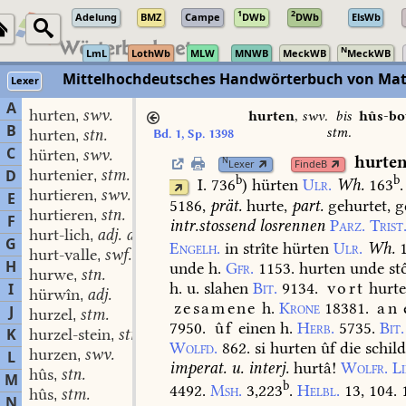
1
2
Adelung
BMZ
Campe
DWb
DWb
ElsWb
N
LmL
LothWb
MLW
MNWB
MeckWB
MeckWB
Mittelhochdeutsches Handwörterbuch von Mat
Lexer
A
hurten
swv.
,
hurten
,
swv.
bis
hûs-b
B
stm.
hurten
stn.
Bd. 1, Sp. 1398
,
C
hürten
swv.
,
hurte
N
Lexer
FindeB
hurtenier
stm.
D
,
b
b
I. 736
)
hürten
Ulr.
Wh.
163
.
hurtieren
swv.
,
E
5186,
prät.
hurte,
part.
gehurtet,
g
hurtieren
stn.
,
F
intr.
stossend
losrennen
Parz.
Trist
hurt-lich
adj. adv.
,
G
Engelh.
in
strîte
hürten
Ulr.
Wh.
hurt-valle
swf.
,
H
unde
h.
Gfr.
1153.
hurten
unde
st
hurwe
stn.
,
h.
u.
slahen
Bit.
9134.
vort
hurt
I
hürwîn
adj.
,
zesamene
h.
Krone
18381.
an
J
hurzel
stm.
,
7950.
ûf
einen
h.
Herb.
5735.
Bit.
K
hurzel-stein
stm.
,
Wolfd.
862.
si
hurten
ûf
die
schil
hurzen
swv.
L
,
imperat.
u.
interj.
hurtâ!
Wolfr.
Li
hûs
stn.
,
M
b
4492.
Msh.
3,223
.
Helbl.
13,
104.
1
hûs
stm.
,
N