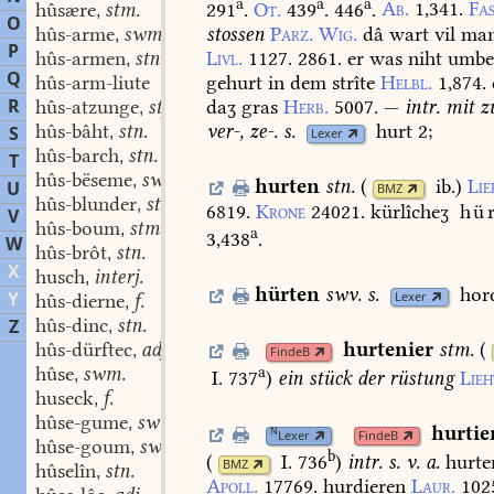
a
a
a
291
.
Ot.
439
.
446
.
Ab.
1,341.
Fas
hûsære
stm.
,
O
stossen
Parz.
Wig.
dâ
wart
vil
man
hûs-arme
swm.
,
P
Livl.
1127.
2861.
er
was
niht
umb
hûs-armen
stn.
,
Q
gehurt
in
dem
strîte
Helbl.
1,874.
hûs-arm-liute
R
daʒ
gras
Herb.
5007.
—
intr.
mit
zu
hûs-atzunge
stf.
,
ver-,
ze-.
s.
hurt
2;
hûs-bâht
stn.
S
,
Lexer
hûs-barch
stn.
,
T
hûs-bëseme
swm.
,
hurten
stn.
(
ib.
)
Lie
U
BMZ
hûs-blunder
stm.
,
6819.
Krone
24021.
kürlîcheʒ
hü
V
hûs-boum
stm.
,
a
3,438
.
W
hûs-brôt
stn.
,
X
husch
interj.
,
hürten
swv.
s.
hor
Y
Lexer
hûs-dierne
f.
,
hûs-dinc
stn.
Z
,
hûs-dürftec
adj.
hurtenier
stm.
(
,
FindeB
hûse
swm.
a
,
I. 737
)
ein
stück
der
rüstung
Lieh
huseck
f.
,
hûse-gume
swm.
,
hurtie
N
Lexer
FindeB
hûse-goum
swm.
,
b
(
I. 736
)
intr.
s.
v.
a.
hurte
BMZ
hûselîn
stn.
,
Apoll.
17769.
hurdieren
Laur.
102