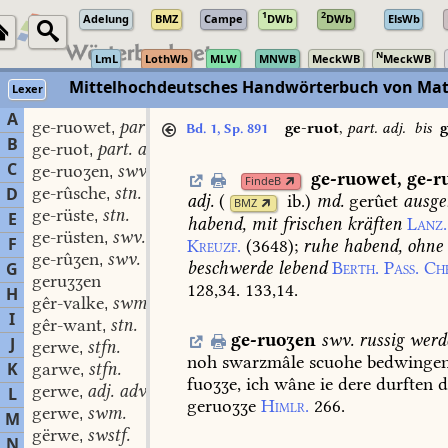
1
2
Adelung
BMZ
Campe
DWb
DWb
ElsWb
N
LmL
LothWb
MLW
MNWB
MeckWB
MeckWB
Mittelhochdeutsches Handwörterbuch von Mat
Lexer
A
ge-ruowet
part. adj.
,
ge-ruot
,
part. adj.
bis
g
Bd. 1, Sp. 891
B
ge-ruot
part. adj.
,
C
ge-ruoʒen
swv.
,
ge-ruowet
,
ge-r
FindeB
ge-rûsche
stn.
D
,
adj.
(
ib.
)
md.
gerûet
ausge
BMZ
ge-rüste
stn.
,
E
habend,
mit
frischen
kräften
Lanz.
ge-rüsten
swv.
,
F
Kreuzf.
(3648)
;
ruhe
habend,
ohne
ge-rûʒen
swv.
,
beschwerde
lebend
Berth.
Pass.
Ch
G
geruʒʒen
128,34.
133,14.
H
gêr-valke
swm.
,
I
gêr-want
stn.
,
ge-ruoʒen
swv.
russig
werd
J
gerwe
stfn.
,
noh
swarzmâle
scuohe
bedwingen
K
garwe
stfn.
,
fuoʒʒe,
ich
wâne
ie
dere
durften
d
gerwe
adj. adv.
L
,
geruoʒʒe
Himlr.
266.
gerwe
swm.
,
M
gërwe
swstf.
,
N