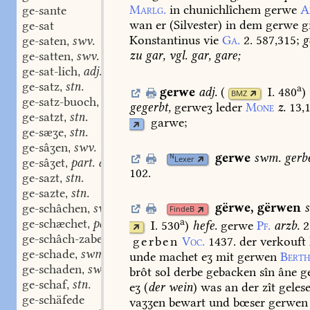
Marlg.
in
chunichlîchem
gerwe
A
ge-sante
wan
er
(Silvester)
in
dem
gerwe
gi
ge-sat
Konstantinus
vie
Ga.
2.
587,315
;
g
ge-saten
swv.
,
zu
gar,
vgl.
gar,
gare;
ge-satten
swv.
,
ge-sat-lich
adj.
,
ge-satz
stn.
,
a
gerwe
adj.
(
I. 480
)
BMZ
ge-satz-buoch
stn.
,
gegerbt,
gerweʒ
leder
Mone
z.
13,
ge-satzt
stn.
,
garwe;
ge-sæʒe
stn.
,
ge-sâʒen
swv.
,
gerwe
swm.
gerb
N
Lexer
ge-sâʒet
part. adj.
,
102.
ge-sazt
stn.
,
ge-sazte
stn.
,
gërwe
,
gërwen
s
ge-schâchen
swv.
,
FindeB
a
ge-schæchet
part. adj.
,
I. 530
)
hefe.
gerwe
Pf.
arzb.
2
ge-schâch-zabelt
part. adj.
,
gerben
Voc.
1437.
der
verkouft
ge-schade
swm.
,
unde
machet
eʒ
mit
gerwen
Berth
ge-schaden
swv.
,
brôt
sol
derbe
gebacken
sîn
âne
g
ge-schaf
stn.
,
eʒ
(
der
wein
)
was
an
der
zît
geles
ge-schäfede
vaʒʒen
bewart
und
bœser
gerwen