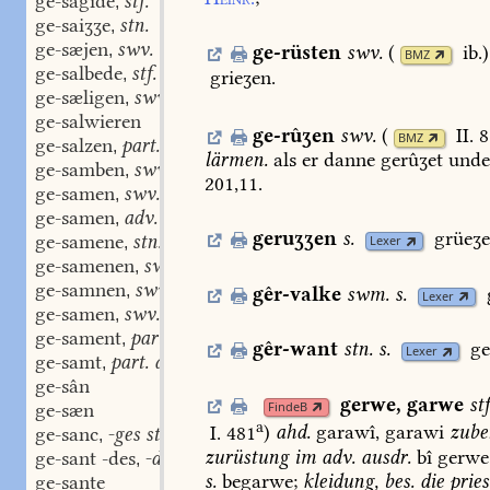
ge-sagide
stf.
,
ge-saiʒʒe
stn.
,
ge-sæjen
swv.
,
ge-rüsten
swv.
(
ib.
)
BMZ
ge-salbede
stf.
,
grieʒen.
ge-sæligen
swv.
,
ge-salwieren
ge-rûʒen
swv.
(
II. 
BMZ
ge-salzen
part. adj.
,
lärmen.
als
er
danne
gerûʒet
und
ge-samben
swv.
,
201,11.
ge-samen
swv.
,
ge-samen
adv.
,
geruʒʒen
s.
grüeʒe
ge-samene
stn.
Lexer
,
ge-samenen
swv.
,
ge-samnen
swv.
,
gêr-valke
swm.
s.
Lexer
ge-samen
swv.
,
ge-sament
part. adj.
,
gêr-want
stn.
s.
g
Lexer
ge-samt
part. adj.
,
ge-sân
gerwe
,
garwe
st
FindeB
ge-sæn
a
I. 481
)
ahd.
garawî,
garawi
zube
ge-sanc
-ges stnm.
,
zurüstung
im
adv.
ausdr.
bî
gerwe
ge-sant -des
-des stn.
,
s.
begarwe;
kleidung,
bes.
die
pries
ge-sante