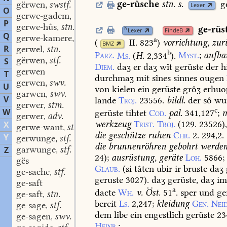
ge-rûsche
stn.
s.
g
gërwen
swstf.
,
Lexer
O
gerwe-gadem
stn.
,
P
gerwe-hûs
stn. stfn.
,
ge-rüs
N
Lexer
FindeB
Q
gerwe-kamere
f.
,
a
(
II. 823
)
vorrichtung,
zur
BMZ
R
gerwel
stn.
,
b
Parz.
Ms.
(
H.
2,334
).
Myst.
;
aufba
gërwen
stf.
S
,
Diem.
daʒ
er
daʒ
wît
gerüste
der
h
gerwen
T
durchmaʒ
mit
sînes
sinnes
ougen
gerwen
swv.
,
U
von
kielen
ein
gerüste
grôʒ
erhuo
garwen
swv.
,
V
lande
Troj.
23556.
bildl.
der
sô
wun
gerwer
stm.
,
c
W
gerüste
tihtet
Cod.
pal.
341,127
;
m
gerwer
adv.
,
werkzeug
Trist.
Troj.
(129.
23526)
X
gerwe-want
stn.
,
die
geschütze
ruhen
Chr.
2.
294,2.
Y
gerwunge
stf.
,
die
brunnenröhren
gebohrt
werde
garwunge
stf.
Z
,
24
);
ausrüstung,
geräte
Loh.
5866
;
gës
Glaub.
(
si
tâten
ubir
ir
bruste
daʒ
ge-sache
stf.
,
geruste
3027).
daʒ
gerüste,
daʒ
i
ge-saft
a
dacte
Wh.
v.
Öst.
51
.
sper
und
ge
ge-saft
stn.
,
bereit
Ls.
2,247
;
kleidung
Gen.
Neid
ge-sage
stf.
,
dem
lîbe
ein
engestlîch
gerüste
234
ge-sagen
swv.
,
Heinr.
;