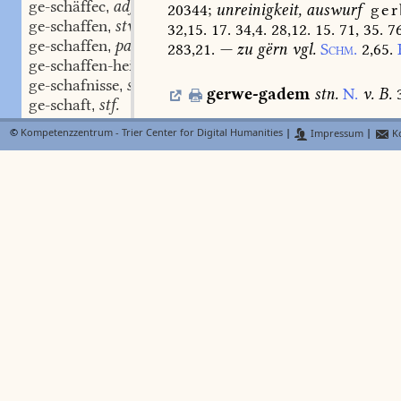
ge-schäffec
adj.
,
20344
;
unreinigkeit,
auswurf
ger
ge-schaffen
stv. I, 4.
,
32,15.
17.
34,4.
28,12.
15.
71,
35.
76
ge-schaffen
part. adj.
,
283,21.
—
zu
gërn
vgl.
Schm.
2,65.
ge-schaffen-heit
stf.
,
ge-schafnisse
stn.
,
gerwe-gadem
stn.
N.
v.
B.
ge-schaft
stf.
,
ge-schaft
stn.
,
©
Kompetenzzentrum - Trier Center for Digital Humanities
|
Impressum
|
Ko
gerwe-hûs
stn.
(
I. 
ge-schäft
stn.
BMZ
,
sacristei
Oberl.
Vilm.
116.
gêrehus
ge-schal
-lles stmn. stm.
,
garwe-,
gerb-,
gêre-,
gêrhûs
sacris
ge-schallen
swv.
,
c
a
ge-schalt
Dfg.
506
.
616
.
gerwe
st
Lexer
ge-schalten
stv. red. I, 1.
,
ge-schamen
swv.
,
gerwe
N
Lexer
FindeB
ge-schanden
swv.
,
b
(
I. 782
)
Oberl.
Vilm.
116.
BMZ
ge-schant
218,14.
gêrkamer
ib.
158,13.
ge-scharbe
stn.
,
ge-scharn
swv.
,
gerwel
stn.
s.
gerbe
ge-schar-sachet
part. adj.
Lexer
,
ge-schas
ge-schatte
gërwen
stf.
s.
gërw
Lexer
ge-schatzen
swv.
,