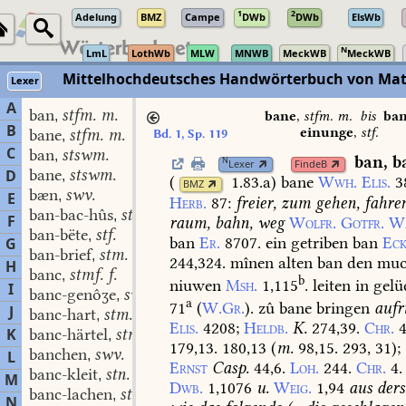
1
2
Adelung
BMZ
Campe
DWb
DWb
ElsWb
N
LmL
LothWb
MLW
MNWB
MeckWB
MeckWB
Mittelhochdeutsches Handwörterbuch von Mat
Lexer
A
ban
stfm. m.
,
bane
,
stfm. m.
bis
ban
B
einunge
,
stf.
bane
stfm. m.
Bd. 1, Sp. 119
,
C
ban
stswm.
,
ban
,
b
N
Lexer
FindeB
bane
stswm.
D
,
(
1.83.a
)
bane
Wwh.
Elis.
3
BMZ
bæn
swv.
,
E
Herb.
87
:
freier,
zum
gehen,
fahre
ban-bac-hûs
stn.
,
F
raum,
bahn,
weg
Wolfr.
Gotfr.
Wa
ban-bëte
stf.
,
ban
Er.
8707.
ein
getriben
ban
Eck
G
ban-brief
stm.
,
244,324.
mînen
alten
ban
den
muo
H
banc
stmf. f.
,
b
niuwen
Msh.
1,115
.
leiten
in
gelü
I
banc-genôʒe
swm.
,
a
71
(
W.Gr.
).
zû
bane
bringen
aufr
J
banc-hart
stm.
,
Elis.
4208
;
Heldb.
K.
274,39.
Chr.
4
K
banc-härtel
stm.
,
179,13.
180,13
(
m.
98,15.
293,
31);
banchen
swv.
L
,
Ernst
Casp.
44,6.
Loh.
244.
Chr.
4.
banc-kleit
stn.
,
M
Dwb.
1,1076
u.
Weig.
1,94
aus
ders
banc-lachen
stn.
,
N