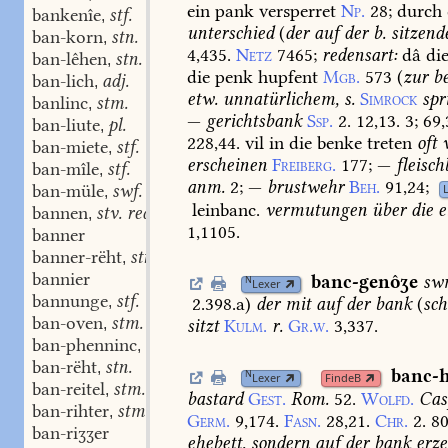
ein
pank
versperret
Np.
28
;
durch
bankenîe
stf.
,
unterschied
(
der
auf
der
b.
sitzend
ban-korn
stn.
,
4,435.
Netz
7465
;
redensart:
dâ
di
ban-lêhen
stn.
,
die
penk
hupfent
Mgb.
573
(
zur
be
ban-lich
adj.
,
etw.
unnatürlichem,
s.
Simrock
spr
banlinc
stm.
,
—
gerichtsbank
Ssp.
2.
12,13.
3;
69,
ban-liute
pl.
,
228,44.
vil
in
die
benke
treten
oft
ban-miete
stf.
,
erscheinen
Freiberg.
177
;
—
fleisc
ban-mîle
stf.
,
anm.
2
;
—
brustwehr
Beh.
91,24
;
ban-müle
swf.
,
leinbanc.
vermutungen
über
die
e
bannen
stv. red. I, 1.
,
1,1105.
banner
banner-rëht
stn.
,
bannier
banc-genôʒe
sw
N
Lexer
bannunge
stf.
,
2.398.a
)
der
mit
auf
der
bank
(
sc
ban-oven
stm.
,
sitzt
Kulm.
r.
Gr.w.
3,337.
ban-phenninc
stm.
,
ban-rëht
stn.
,
banc-h
N
Lexer
FindeB
ban-reitel
stm.
,
bastard
Gest.
Rom.
52.
Wolfd.
Cas
ban-rihter
stm.
,
Germ.
9,174.
Fasn.
28,21.
Chr.
2.
80
ban-riʒʒer
ehebett,
sondern
auf
der
bank
erze