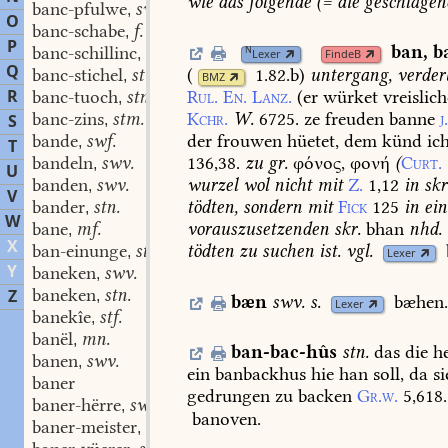
wie
das
folgende
(=
die
geschlagen
banc-pfulwe
swm.
,
O
banc-schabe
f.
,
P
ban
,
b
banc-schillinc
stm.
N
,
Lexer
FindeB
Q
(
1.82.b
)
untergang,
verder
banc-stichel
stm.
,
BMZ
R
banc-tuoch
stn.
Rul.
En.
Lanz.
(er
würket
vreislic
,
banc-zins
stm.
Kchr.
W.
6725.
ze
freuden
banne
j
S
,
bande
swf.
der
frouwen
hüetet,
dem
künd
ic
,
T
bandeln
swv.
136,38.
zu
gr.
φόνος,
φονή
(
Curt.
,
U
banden
swv.
wurzel
wol
nicht
mit
Z.
1,12
in
skr
,
V
bander
stn.
tödten
,
sondern
mit
Fick
125
in
ei
,
W
bane
mf.
vorauszusetzenden
skr.
bhan
nhd.
,
X
ban-einunge
stf.
tödten
zu
suchen
ist.
vgl.
,
Lexer
Y
baneken
swv.
,
baneken
stn.
Z
,
bæn
swv.
s.
bæhen
Lexer
banekîe
stf.
,
banël
mn.
,
ban-bac-hûs
stn.
das
die
he
banen
swv.
,
ein
banbackhus
hie
han
soll,
da
si
baner
gedrungen
zu
backen
Gr.w.
5,618.
baner-hërre
swm.
,
banoven.
baner-meister
stm.
,