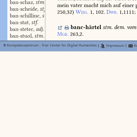
ban-schaz
stm.
,
mein
vater
macht
mich
auf
einer
ban-scheide
stf.
,
250,32
)
Weig.
1,
102.
Dwb.
1,1111
;
ban-schillinc
stm.
,
ban-stat
stf.
,
banc-härtel
stm.
dem.
vom
ban-stetec
adj.
,
Mgb.
263,2.
ban-stuol
stm.
,
bant
stn.
,
©
Kompetenzzentrum - Trier Center for Digital Humanities
|
Impressum
|
Ko
banchen
swv.
s.
b
ban-tac
stm.
,
Lexer
bant-âder
f.
,
bant-bereiter
stm.
,
banc-kleit
stn.
decke
über
e
bant-diube
stf.
,
1470
s.
245
;
ebenso:
ban-teidinc
stn.
,
bant-houwen
stn.
,
banc-lachen
stn.
(
BMZ
bant-nagel
stm.
,
Ga.
3,48,191.
Np.
80.
bant-reinen
swv.
,
bant-seil
stn.
,
banc-pfulwe
sw
N
ban-vaste
f.
Lexer
,
b
ban-vast-tac
stm.
bankpolster
pulvinus
Dfg.
472
.
n.
,
ban-vîer-tac
stm.
,
ban-vîre
stf.
,
banc-schabe
f.
asperula,
as
ban-visch
stm.
,