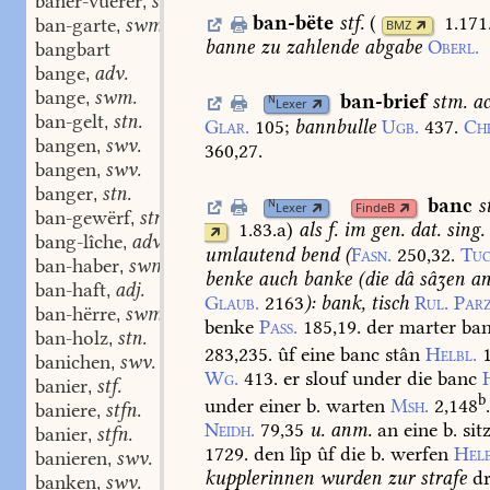
baner-vüerer
stm.
,
ban-bëte
stf.
(
1.171
ban-garte
swm.
BMZ
,
banne
zu
zahlende
abgabe
Oberl.
bangbart
bange
adv.
,
bange
swm.
,
ban-brief
stm.
ac
N
Lexer
ban-gelt
stn.
,
Glar.
105
;
bannbulle
Ugb.
437.
Ch
bangen
swv.
,
360,27.
bangen
swv.
,
banger
stn.
,
banc
s
N
Lexer
FindeB
ban-gewërf
stn.
,
1.83.a
)
als
f.
im
gen.
dat.
sing.
bang-lîche
adv.
,
umlautend
bend
(
Fasn.
250,32.
Tuc
ban-haber
swm.
,
benke
auch
banke
(die
dâ
sâʒen
a
ban-haft
adj.
,
Glaub.
2163
):
bank,
tisch
Rul.
Parz
ban-hërre
swm.
,
benke
Pass.
185,19.
der
marter
ba
ban-holz
stn.
,
283,235.
ûf
eine
banc
stân
Helbl.
banichen
swv.
,
Wg.
413.
er
slouf
under
die
banc
banier
stf.
,
b
under
einer
b.
warten
Msh.
2,148
baniere
stfn.
,
Neidh.
79,35
u.
anm.
an
eine
b.
sit
banier
stfn.
,
1729.
den
lîp
ûf
die
b.
werfen
Helb
banieren
swv.
,
kupplerinnen
wurden
zur
strafe
dr
banken
swv.
,