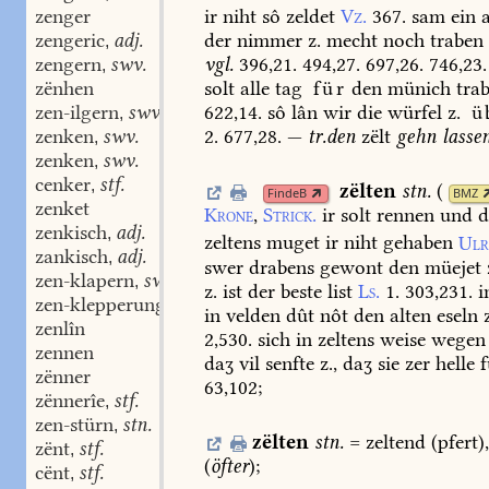
ir
niht
sô
zeldet
Vz.
367.
sam
ein
a
zenger
der
nimmer
z.
mecht
noch
traben
zengeric
adj.
,
vgl.
396,21.
494,27.
697,26.
746,23.
zengern
swv.
,
solt
alle
tag
für
den
münich
tra
zënhen
622,14.
sô
lân
wir
die
würfel
z.
ü
zen-ilgern
swv.
,
2.
677,28.
—
tr.
den
zëlt
gehn
lasse
zenken
swv.
,
zenken
swv.
,
cenker
stf.
,
zëlten
stn.
(
FindeB
BMZ
zenket
Krone
,
Strick.
ir
solt
rennen
und
d
zenkisch
adj.
,
zeltens
muget
ir
niht
gehaben
Ulr
zankisch
adj.
,
swer
drabens
gewont
den
müejet
zen-klapern
swv. stn.
,
z.
ist
der
beste
list
Ls.
1.
303,231.
i
zen-klepperunge
in
velden
dût
nôt
den
alten
eseln
z
zenlîn
2,530.
sich
in
zeltens
weise
wegen
zennen
daʒ
vil
senfte
z.,
daʒ
sie
zer
helle
f
zënner
63,102
;
zënnerîe
stf.
,
zen-stürn
stn.
,
zëlten
stn.
=
zeltend
(pfert),
zënt
stf.
,
(
öfter
)
;
cënt
stf.
,