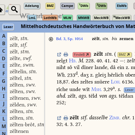
1
2
Adelung
BMZ
Campe
DWb
DWb
ElsWb
N
LmL
LothWb
MLW
MNWB
MeckWB
MeckWB
Mittelhochdeutsches Handwörterbuch von Mat
Lexer
A
zëlt
stn.
,
zëlt
,
stn.
bis
zemen
Bd. 3, Sp. 1054
B
zëlt
stf.
,
C
zëlt
stm.
,
zëlt
stn.
(
FindeB
BMZ
zëlte
swf.
D
,
zelgt
Hb.
M.
228.
40.
41.
42
—:
zelt
zëlte
swm.
,
E
niht
sô
vil
dîner
lande,
dâ
ein
z.
m
zëltelîn
stn.
,
F
d
Wh.
233
.
daʒ
z.
gleiʒ
hêrlich
ube
zëltel
stn.
,
G
18,87.
des
zeltes
snüere
Loh.
6136.
zëlten
swv.
,
a
H
rîche
unde
wît
Msh.
3,29
.
s.
Lexer
zëlten
swv.
,
ahd.
zëlt,
ags.
tëld
von
ags.
tëldan
I
zëltenen
swv.
,
252
;
J
zëlden
swv.
,
K
zëlten
stn.
,
zëlt
stf.
dasselbe
Zimr.
chr.
1
zëlten
stn.
L
,
32;
4.
3.
27.
zëlten-brôt
stn.
,
M
zëltenen
N