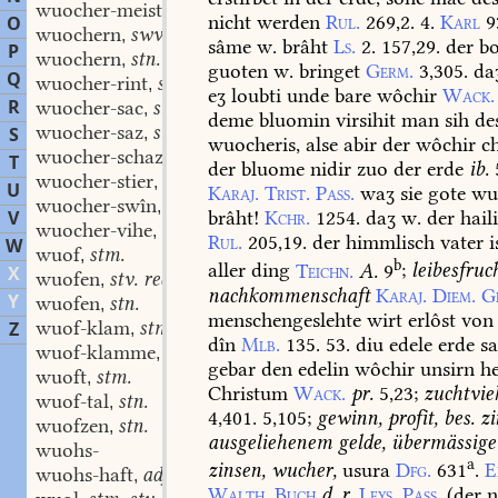
wuocher-meister
stm.
,
nicht
werden
Rul.
269,2.
4.
Karl
9
O
wuochern
swv.
,
sâme
w.
brâht
Ls.
2.
157,29.
der
bo
P
wuochern
stn.
,
guoten
w.
bringet
Germ.
3,305.
da
Q
wuocher-rint
stn.
,
eʒ
loubti
unde
bare
wôchir
Wack.
R
wuocher-sac
stm.
,
deme
bluomin
virsihit
man
sih
de
wuocher-saz
stm.
S
,
wuocheris,
alse
abir
der
wôchir
ch
wuocher-schaz
stm.
,
T
der
bluome
nidir
zuo
der
erde
ib.
wuocher-stier
stm.
,
U
Karaj.
Trist.
Pass.
waʒ
sie
gote
wu
wuocher-swîn
stn.
,
V
brâht!
Kchr.
1254.
daʒ
w.
der
hail
wuocher-vihe
stn.
,
Rul.
205,19.
der
himmlisch
vater
i
W
wuof
stm.
,
b
aller
ding
Teichn.
A.
9
;
leibesfruc
X
wuofen
stv. red. I, 3.
,
nachkommenschaft
Karaj.
Diem.
G
Y
wuofen
stn.
,
menschengeslehte
wirt
erlôst
von
wuof-klam
stm. stf.
Z
,
dîn
Mlb.
135.
53.
diu
edele
erde
sa
wuof-klamme
stm. stf.
,
gebar
den
edelin
wôchir
unsirn
he
wuoft
stm.
,
Christum
Wack.
pr.
5,23
;
zuchtvie
wuof-tal
stn.
,
4,401.
5,105
;
gewinn,
profit,
bes.
zi
wuofzen
stn.
,
ausgeliehenem
gelde,
übermässige
wuohs-
a
zinsen,
wucher,
usura
Dfg.
631
.
E
wuohs-haft
adj.
,
Walth.
Buch
d.
r.
Leys.
Pass.
(der
n