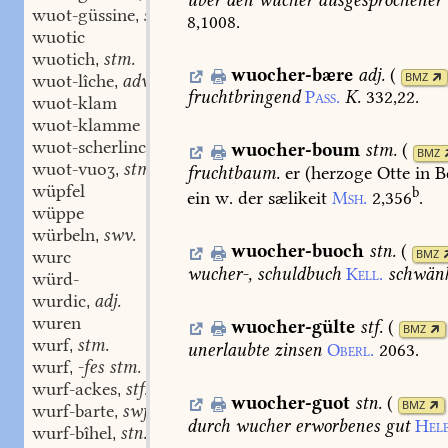
wuot-güssine
swf.
,
8,1008.
wuotic
wuotich
stm.
,
wuocher-bære
adj.
(
BMZ
wuot-lîche
adv.
,
fruchtbringend
Pass.
K.
332,22.
wuot-klam
wuot-klamme
wuot-scherlinc
stm.
,
wuocher-boum
stm.
(
BMZ
wuot-vuoʒ
stm.
,
fruchtbaum.
er
(herzoge
Otte
in
Be
wüpfel
b
ein
w.
der
sælikeit
Msh.
2,356
.
wüppe
würbeln
swv.
,
wuocher-buoch
stn.
(
BMZ
wurc
wucher-,
schuldbuch
Kell.
schwän
würd-
wurdic
adj.
,
wuren
wuocher-gülte
stf.
(
BMZ
wurf
stm.
,
unerlaubte
zinsen
Oberl.
2063.
wurf
-fes stm.
,
wurf-ackes
stf.
,
wuocher-guot
stn.
(
BMZ
wurf-barte
swf.
,
durch
wucher
erworbenes
gut
Helb
wurf-bîhel
stn.
,