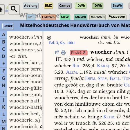
1
2
Adelung
BMZ
Campe
DWb
DWb
ElsWb
N
LmL
LothWb
MLW
MNWB
MeckWB
MeckWB
Mittelhochdeutsches Handwörterbuch von Mat
Lexer
A
wuocher
stmn.
,
wuocher
,
stmn.
bis
wuo
B
stv. red. I, 3.
wuocherære
stm.
Bd. 3, Sp. 1001
,
C
wuochrære
stm.
,
wuocher
stmn.
(
FindeB
-er
stm.
D
,
b
III. 452
)
md.
wûcher,
md.
und
al
wuocher-ban
stm.
,
E
wôcher
Rul.
269,4.
Karaj.
97,
20.
wuocher-bære
adj.
,
F
5,23.
Alem.
1,192,
nasal.
wûncher
wuocher-boum
stm.
,
G
ertrag,
frucht
Diem.
Serv.
Barl.
Tun
wuocher-buoch
stn.
,
erde
gebôt
er,
daʒ
sî
w.
bræhte
Ge
H
wuocher-gülte
stf.
,
10,3.
73,4.
daʒ
er
ze
nieʒʒen
niht
g
I
wuocher-guot
stn.
,
wuocheres,
des
der
boum
bræhte
J
wuocher-haft
adj.
,
von
dem
himiltouwe
chom
dir
wu
K
wuocher-haftige
stf.
,
ib.
52,16.
ich
mach
im
dise
erde,
d
wuocher-heit
stf.
L
,
mêr
nehain
w.
bringe
Kchr.
D.
366
wuocherîe
stf.
,
M
wol
ir
w.
truoch
ib.
526,23.
sô
der
wuocherisch
adj.
,
N
erstirbet
in
der
erde,
sone
mac
de