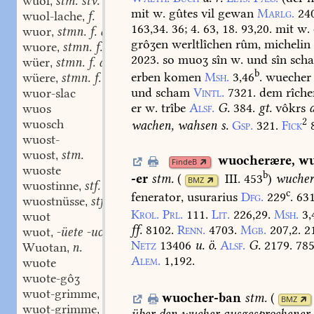
wuol
stm. stv.
,
mit
w.
gûtes
vil
gewan
Marlg.
24
wuol-lache
f.
,
163,34.
36;
4.
63,
18.
93,20.
mit
w.
wuor
stmn. f. adj.
,
grôʒen
werltlîchen
rûm,
michelin
wuore
stmn. f. adj.
,
2023.
so
muoʒ
sîn
w.
und
sîn
scha
wüer
stmn. f. adj.
,
b
erben
komen
Msh.
3,46
.
wuecher
wüere
stmn. f. adj.
,
und
scham
Vintl.
7321.
dem
rîche
wuor-slac
er
w.
trîbe
Alsf.
G.
384.
gt.
vôkrs
wuos
2
wuosch
wachen,
wahsen
s.
Gsp.
321.
Fick
wuost-
wuost
stm.
,
wuocherære
,
wu
FindeB
wuoste
b
-er
stm.
(
III. 453
)
wucher
BMZ
wuostinne
stf.
,
c
fenerator,
usurarius
Dfg.
229
.
63
wuostnüsse
stf.
,
Krol.
Prl.
111.
Lit.
226,29.
Msh.
3,
wuot
ff.
8102.
Renn.
4703.
Mgb.
207,2.
21
wuot
-üete -uot stf.
,
Netz
13406
u.
ö.
Alsf.
G.
2179.
785
Wuotan
n.
,
Alem.
1,192.
wuote
wuote-gôʒ
wuot-grimme
adj.
,
wuocher-ban
stm.
(
BMZ
wuot-grimme
stf.
,
über
den
wucher
ausgesprochener