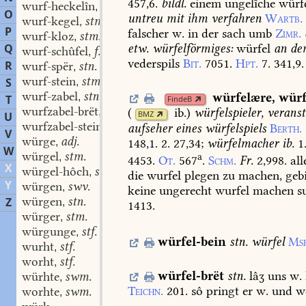
457,6.
bildl.
einem
ungelîche
würf
wurf-heckelîn
stn.
,
O
untreu
mit
ihm
verfahren
Wartb.
wurf-kegel
stm.
,
P
falscher
w.
in
der
sach
umb
Zimr.
wurf-kloz
stm.
,
etw.
würfelförmiges:
würfel
an
de
Q
wurf-schûfel
f.
,
vederspils
Bit.
7051.
Hpt.
7.
341,9.
R
wurf-spër
stn.
,
wurf-stein
stm.
S
,
wurf-zabel
stn.
würfelære
,
würf
,
T
FindeB
wurfzabel-brët
stn.
(
ib.
)
würfelspieler,
veranst
,
BMZ
U
wurfzabel-stein
stm.
aufseher
eines
würfelspiels
Berth.
,
V
würge
adj.
148,1.
2.
27,34
;
würfelmacher
ib.
1
,
W
würgel
stm.
a
,
4453.
Ot.
567
.
Schm.
Fr.
2,998.
all
X
würgel-hôch
stm.
,
die
wurfel
plegen
zu
machen,
gebi
Y
würgen
swv.
,
keine
ungerecht
wurfel
machen
su
würgen
stn.
Z
,
1413.
würger
stm.
,
würgunge
stf.
,
würfel-bein
stn.
würfel
Ms
wurht
stf.
,
worht
stf.
,
würfel-brët
stn.
lâʒ
uns
w.
würhte
swm.
,
Teichn.
201.
sô
pringt
er
w.
und
w
worhte
swm.
,