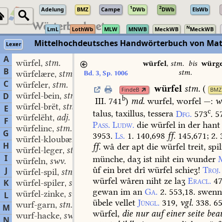
1
2
Adelung
BMZ
Campe
DWb
DWb
ElsWb
N
LmL
LothWb
MLW
MNWB
MeckWB
MeckWB
Mittelhochdeutsches Handwörterbuch von Mat
Lexer
A
würfel
stm.
,
würfel
,
stm.
bis
würge
B
stm.
würfelære
stm.
Bd. 3, Sp. 1006
,
C
würfeler
stm.
,
würfel
stm.
(
FindeB
BMZ
würfel-bein
stn.
D
,
b
III. 741
)
md.
wurfel,
worfel
—:
w
würfel-brët
stn.
,
E
c
talus,
taxillus,
tessera
Dfg.
573
.
5
würfelëht
adj.
,
F
Pass.
Ludw.
die
würfel
in
der
hant
würfelinc
stm.
,
G
3953.
Ls.
1.
140,698
ff.
145,671;
2.
3
würfel-kloubære
stm.
,
H
ff.
wâ
der
apt
die
würfel
treit,
spil
würfel-leger
stm.
,
I
münche,
daʒ
ist
niht
ein
wunder
würfeln
swv.
,
ûf
ein
bret
drî
würfel
schieʒ!
Troj.
J
würfel-spil
stn.
,
würfel
wâren
niht
ze
laʒ
Eracl.
47
K
würfel-spiler
stm.
,
gewan
im
an
Ga.
2.
553,18.
swen
würfel-zinke
swm.
L
,
übele
vellet
Jüngl.
319,
vgl.
338.
65
wurf-garn
stn.
,
M
würfel,
die
nur
auf
einer
seite
bea
wurf-hacke
swf.
,
N