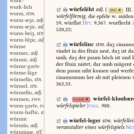
würk-
wurk-lich
würfelëht
adj.
(
III.
BMZ
wurm
stm.
,
würfelförmig.
die
epfele
w.
snîden
wurm-æʒe
adj.
,
59,
würflat
Hpt.
9,367.
wurflecht
wurm-æʒic
adj.
,
520,22
;
wurm-beiʒ
stm.
,
wurm-bîʒic
adj.
,
würfelinc
stm.
daʒ
cinamo
würme
vindet
in
des
fênix
nest,
daʒ
ist
da
wurmec
adj.
,
umb,
daʒ
der
paum
hôch
ist
und
k
würmic
adj.
,
der
fênix
nistet,
dar
umb
mügent
würme-garte
dem
paum
niht
komen
und
werfe
würme-lâge
cinamomum
her
ab
mit
pleienen
w
würmelîn
stn.
,
362,33.
würmel
stn.
,
würmelîn
adj.
,
würfel-kloubær
wurmen
swv.
,
FindeB
würfelspieler
Jüngl.
980.
wurm-garte
swm.
,
wurm-haftic
adj.
,
würmic
würfel-leger
stm.
würfellei
würmîn
adj.
,
veranstalter
eines
würfelspiels
Ne
würminne
stf.
,