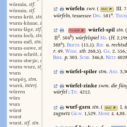
würmîn
stf.
,
würfeln
swv.
(
III. 
BMZ
würmin
stf.
,
a
würfeln,
tesserare
Dfg.
581
.
Teich
wurm-krût
stn.
,
wurm-künne
stn.
,
wurm-lâge
stf.
würfel-spil
stn.
,
FindeB
wurm-loch
stn.
2
,
b
II
. 504
)
würfelspiel
Ms.
(
H.
2,19
wurm-mël
stn.
,
a
388
).
Berth.
(15,1).
Rsp.
u.
rechts
wurm-ouwe
stf.
,
r.
49.
Weim.
stb.
268,5
).
Ga.
2.
556,
wurm-schrôt
stm.
,
Birk.
p.
303.
Schb.
346,8.
Netz
402
wurm-stœʒic
adj.
,
wurm-wurz
stf.
,
würfel-spiler
stm.
Anz.
3,3
wurn
wurpôʒ
stm.
,
wurrâ
interj.
würfel-zinke
swm.
die
fün
,
würren
würfel
j.Tit.
4212.
würs
wurs
wurf-garn
stn.
(
I. 
BMZ
würst
zugnetz
Gr.w.
1,529.
Mone
z.
4,88.
wurst
wurst
stf. stn.
,