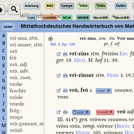
1
2
Adelung
BMZ
Campe
DWb
DWb
ElsWb
N
LmL
LothWb
MLW
MNWB
MeckWB
MeckWB
Mittelhochdeutsches Handwörterbuch von Mat
Lexer
A
vrî-zins
stm.
,
vrî-zins
,
stm.
bis
Vrô-mu
B
pr. f. stf.
vrî-zinser
stm.
Bd. 3, Sp. 528
,
C
vrô
vrî-zins
stm.
freizins
Erf.
fz
frô
D
ger.
59.
Mich.
M.
hof
21.
39
;
vrô
adj.
,
E
vrô
adv.
,
F
vrî-zinser
stm.
Mone
z.
19,
vrô
swm.
,
G
vrobe
H
vrô
,
frô
s.
vrouwe,
frochte
Lexer
I
vruo.
vrôde
J
vrœde
K
frôg-
vrô
adj
N
Lexer
FindeB
vroge
L
a
III. 414
)
gen.
vrôwes
vrouwes
vr
vrô-gemuot
adj.
,
M
vrôes
vrôs,
comp.
vrôwer
(
Berth.
vröid-
vrœwer
Mersw.
105,
vröuwer
Wal
N