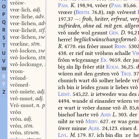
vröiw-
Pass.
K.
198,94,
vrôer
(
Pass.
85,66.
O
vrœ-lich
adj.
,
vrœer
(
Berth.
76,8
),
sup.
vrôwest
P
vrœ-lîche
adv.
,
197,37
—:
froh,
heiter,
erfreut,
verg
Q
vrœ-lîchen
adv.
,
zufrieden,
ohne
od.
mit
gen.
allgem
R
vrœ-lîcheit
stf.
,
vrô
unde
wol
gesunt
Gen.
D.
94,21
vrœ-lîchen
swv.
S
,
herre!
beglückwünschungsformel:
vrœlinc
stm.
,
T
R.
4770.
ein
frôer
muot
Renn.
5302
vrô-locken
swv.
,
438.
er
rief
mit
vrôhem
schalle
Vi
U
vrô-locken
stn.
,
frôm
wîcgesange
Er.
9659.
der
ju
V
vrô-lockunge
stf.
,
biʒ
sîn
lîp
frôer
stât
Kolm.
36,25.
d
W
vrom-
wâren
mit
den
gesten
vrô
Troj.
37
X
vrömd-
chunich
wart
dô
solher
helede
vr
Y
vrömed-
ich
bin
ir
leides
gram
ir
liebes
vrô
vrô-müete
adj.
Z
,
Lieht.
545,22.
ir
ietweder
was
des
vrô-muot
adj.
,
4494.
wande
sî
einander
wâren
vr
Vrô-muot
n. pr. f. stf.
,
er
wart
ir
vrôer
danne
vrô
ib.
85,6
vrôn
bischof
harte
vrô
Amis
L.
303.
der
vrôn
adj.
,
niht
ze
vrô
Merv.
627.
er
was
geme
vrôn
stm.
,
ûwer
minne
Albr.
24,123.
eines
d.
vrôn
stswm.
,
Livl.
M.
179.
87.
ich
bin
dîn
ze
he