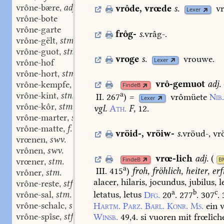
vrône-bære
adj.
vrôde
,
vrœde
s.
v
,
Lexer
vrône-bote
vrône-garte
frôg-
s.
vrâg-.
vrône-gëlt
stm.
,
vrône-guot
stn.
,
vroge
s.
vrouwe.
Lexer
vrône-hof
vrône-hort
stm.
,
vrô-gemuot
adj.
vrône-kempfe
swm.
,
FindeB
a
vrône-kint
stn.
,
II. 267
)
=
vrômüete
Nib
Lexer
vrône-kôr
stm.
,
vgl.
Ath.
F,
12.
vrône-marter
stf.
,
vrône-matte
f.
,
vröid-
,
vröiw-
s.
vröud-,
vr
vrœnen
swv.
,
vrônen
swv.
,
vrœ-lich
adj.
(
FindeB
B
vrœner
stm.
,
a
III. 415
)
froh,
fröhlich,
heiter,
erf
vrôner
stm.
,
alacer,
hilaris,
jocundus,
jubilus,
l
vrône-reste
stf.
,
a
b
c
vrône-sal
stm.
letatus,
letus
Dfg.
20
.
277
.
307
.
,
vrône-schalc
stm.
Hartm.
Parz.
Barl.
Konr.
Ms.
ein
v
,
vrône-spîse
stf.
Winsb.
49,4.
si
vuoren
mit
frœlîch
,