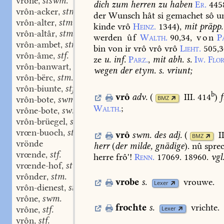
vrône
stswm.
,
dich
zum
herren
zu
haben
Er.
445
vrôn-acker
stm.
,
der
Wunsch
hât
si
gemachet
sô
u
vrôn-alter
stm.
,
kinde
vrô
Heinz.
1344
),
mit
präpp.
vrôn-altâr
stm.
,
werden
ûf
Walth.
90,34,
von
P
vrôn-ambet
stn.
,
bin
von
ir
vrô
vrô
vrô
Lieht.
505,3
vrôn-âme
stf.
,
ze
u.
inf.
Parz.
,
mit
abh.
s.
Iw.
Flo
vrôn-banwart
m.
,
wegen
der
etym.
s.
vriunt;
vrôn-bërc
stm.
,
vrôn-biunte
stf.
,
b
vrô
adv.
(
III. 414
)
f
vrôn-bote
swm.
BMZ
,
Walth.
;
vrône-bote
swm.
,
vrôn-brüegel
stm.
,
vrœn-buoch
stn.
,
vrô
swm.
des
adj.
(
I
BMZ
vrönde
herr
(
der
milde,
gnädige
).
nû
sprec
vrœnde
stf.
,
herre
frô'!
Renn.
17069.
18960.
vgl
vrœnde-hof
stm.
,
vrônder
stm.
,
vrobe
s.
vrouwe.
Lexer
vrôn-dienest
stm.
,
vrône
swm.
,
frochte
s.
vrichte.
vrône
stf.
Lexer
,
vrôn
stf.
,