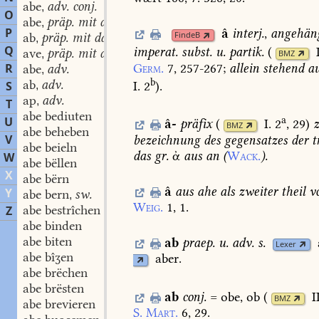
abe
adv. conj.
,
O
abe
präp. mit dat.
,
P
â
interj.
,
angehän
FindeB
ab
präp. mit dat.
,
Q
imperat.
subst.
u.
partik.
(
ave
präp. mit dat.
,
BMZ
Germ.
7,
257-267
;
allein
stehend
au
R
abe
adv.
,
b
ab
adv.
I. 2
)
.
S
,
ap
adv.
,
T
abe bediuten
a
U
â-
präfix
(
I. 2
, 29
)
BMZ
abe beheben
V
bezeichnung
des
gegensatzes
der
t
abe beieln
das
gr.
ἀ
aus
an
(
Wack.
).
W
abe bëllen
X
abe bërn
â
aus
ahe
als
zweiter
theil
v
Y
abe bern
sw.
,
Weig.
1,
1.
abe bestrîchen
Z
abe binden
abe biten
ab
praep.
u.
adv.
s.
Lexer
abe bîʒen
aber.
abe brëchen
abe brësten
ab
conj.
=
obe,
ob
(
I
BMZ
abe brevieren
S.
Mart.
6,
29.