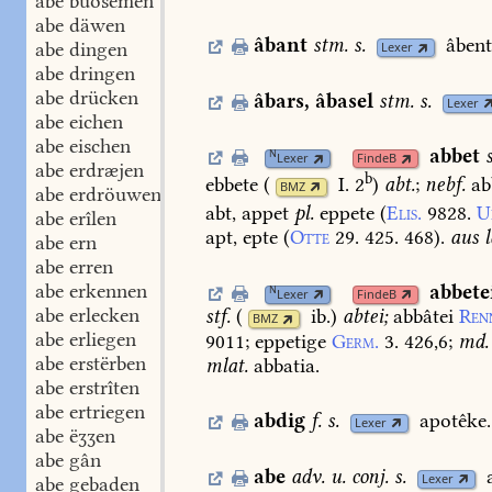
abe buosemen
abe däwen
âbant
stm.
s.
âbent
abe dingen
Lexer
abe dringen
abe drücken
âbars
,
âbasel
stm.
s.
Lexer
abe eichen
abe eischen
abbet
N
Lexer
FindeB
abe erdræjen
b
ebbete
(
I. 2
)
abt.
;
nebf.
ab
BMZ
abe erdröuwen
abt,
appet
pl.
eppete
(
Elis.
9828.
U
abe erîlen
apt,
epte
(
Otte
29.
425.
468
).
aus
l
abe ern
abe erren
abe erkennen
abbete
N
Lexer
FindeB
abe erlecken
stf.
(
ib.
)
abtei;
abbâtei
Ren
BMZ
abe erliegen
9011
;
eppetige
Germ.
3.
426,6
;
md.
abe erstërben
mlat.
abbatia.
abe erstrîten
abe ertriegen
abdig
f.
s.
apotêke.
Lexer
abe ëʒʒen
abe gân
abe
adv.
u.
conj.
s.
Lexer
abe gebaden