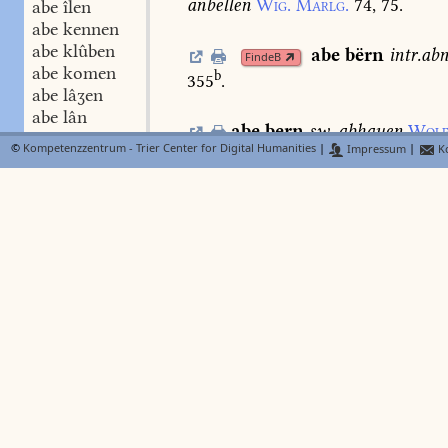
anbellen
Wig.
Marlg.
74,
75.
abe îlen
abe kennen
abe klûben
abe
bërn
intr.
ab
FindeB
abe komen
b
355
.
abe lâʒen
abe lân
abe
bern
sw.
abhauen
Wolf
abe lëdigen
©
Kompetenzzentrum - Trier Center for Digital Humanities
|
Impressum
|
Ko
abe legen
abe
bestrîchen
Ls.
2.
449,
3
abe leiten
abe leschen
abe lësen
abe
binden
den
FindeB
abe liegen
Walb.
1158.
Lieht.
460,
17.
abe liften
abe lœsen
abe
bi
N
Lexer
FindeB
abe loufen
c
derogare
Dfg.
175
.
abe meiʒen
abe nagen
abe nëmen
abe phanden
abe reden
abe rechen