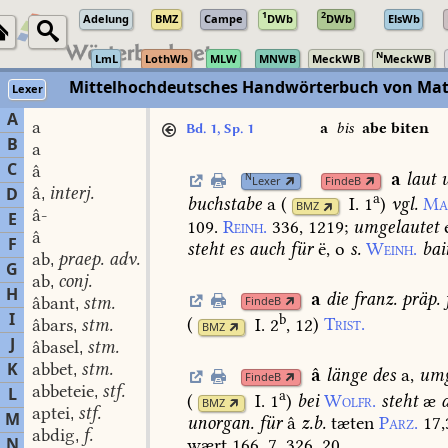
1
2
Adelung
BMZ
Campe
DWb
DWb
ElsWb
N
LmL
LothWb
MLW
MNWB
MeckWB
MeckWB
Mittelhochdeutsches Handwörterbuch von Mat
Lexer
A
a
a
bis
abe biten
Bd. 1, Sp. 1
B
a
C
â
a
laut
u
N
Lexer
FindeB
â
interj.
D
,
a
buchstabe
a
(
I. 1
)
vgl.
Ma
BMZ
â-
E
109.
Reinh.
336,
1219
;
umgelautet
e
â
F
steht
es
auch
für
ë,
o
s.
Weinh.
bai
ab
praep. adv.
,
G
ab
conj.
,
H
a
die
franz.
präp.
âbant
stm.
FindeB
,
I
b
(
I. 2
, 12
)
Trist.
âbars
stm.
,
BMZ
J
âbasel
stm.
,
K
abbet
stm.
,
â
länge
des
a,
umg
FindeB
abbeteie
stf.
L
,
a
(
I. 1
)
bei
Wolfr.
steht
æ
BMZ
aptei
stf.
,
M
unorgan.
für
â
z.b.
tæten
Parz.
17,
abdig
f.
,
N
wært
166,
7.
326,
20.