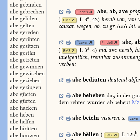
abe gebinden
abe
,
ab
,
ave
präp
abe gebrëchen
FindeB
a
abe geliden
(
I. 3
, 43
)
herab
von,
von
w
BMZ
abe gelten
causat.
wegen,
ob.
zu
gr.
ἀπό
lat.
abe gereden
abe gerihten
abe
,
a
N
Lexer
FindeB
abe gesitzen
a
(
I. 3
, 4
)
md.
ave
herab,
hi
BMZ
abe gestân
uneigentlich,
trennbar
zusammenge
abe getrëten
verben:
abe gewinnen
abe gewischen
abe
bediuten
deutend
abfo
abe geziehen
abe geziugen
abe güeten
abe
beheben
daʒ
in
der
gu
abe gürten
dem
rehten
wurden
ab
behept
Mz
abe hacken
abe heben
abe
beieln
visieren.
s.
Lexer
abe hëlfen
abe hîrâten
b
abe
bëllen
(
I. 125
,
abe houwen
BMZ