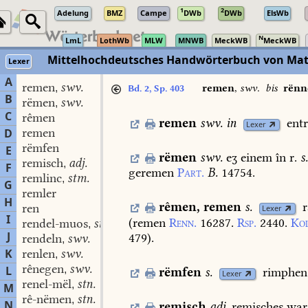
1
2
Adelung
BMZ
Campe
DWb
DWb
ElsWb
N
LmL
LothWb
MLW
MNWB
MeckWB
MeckWB
Mittelhochdeutsches Handwörterbuch von Mat
Lexer
A
remen
swv.
,
remen
,
swv.
bis
rënn
Bd. 2, Sp. 403
B
rëmen
swv.
,
C
rêmen
remen
swv.
in
ent
Lexer
remen
D
rëmfen
E
rëmen
swv.
eʒ
einem
în
r.
s.
remisch
adj.
,
F
geremen
Part.
B.
14754.
remlinc
stm.
,
G
remler
H
rêmen
,
remen
s.
ren
Lexer
I
(remen
Renn.
16287.
Rsp.
2440.
Ko
rendel-muos
stn.
,
J
479
).
rendeln
swv.
,
K
renlen
swv.
,
rênegen
swv.
L
,
rëmfen
s.
rimphen
Lexer
renel-mël
stn.
,
M
rê-nëmen
stn.
,
N
remisch
adj.
remisches
war