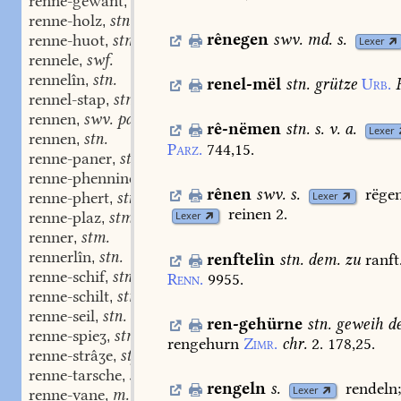
renne-gewant
stn.
,
renne-holz
stn.
,
rênegen
swv.
md.
s.
renne-huot
stm.
,
Lexer
rennele
swf.
,
rennelîn
stn.
,
renel-mël
stn.
grütze
Urb.
rennel-stap
stm.
,
rennen
swv. part. adj.
,
rê-nëmen
stn.
s.
v.
a.
Lexer
rennen
stn.
,
Parz.
744,15.
renne-paner
stn.
,
renne-phenninc
stm.
,
rênen
swv.
s.
rëge
renne-phert
stn.
Lexer
,
reinen
2.
renne-plaz
stm.
Lexer
,
renner
stm.
,
rennerlîn
stn.
renftelîn
stn.
dem.
zu
ranft
,
renne-schif
stn.
Renn.
9955.
,
renne-schilt
stm.
,
renne-seil
stn.
,
ren-gehürne
stn.
geweih
de
renne-spieʒ
stm.
,
rengehurn
Zimr.
chr.
2.
178,25.
renne-strâʒe
stf.
,
renne-tarsche
swf.
,
rengeln
s.
rendeln
Lexer
renne-vane
m.
,