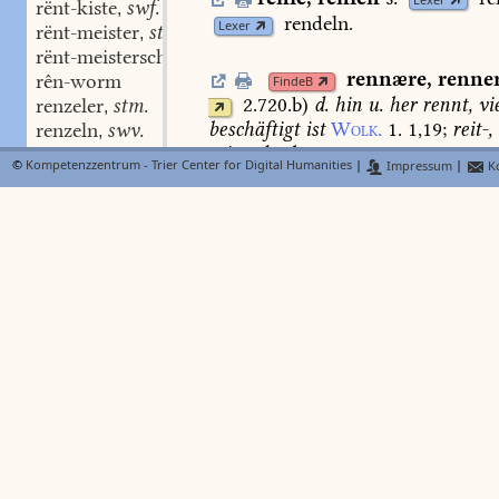
Lexer
rënt-kiste
swf.
,
rendeln.
Lexer
rënt-meister
stm.
,
rënt-meistersche
f.
,
rennære
,
renne
rên-worm
FindeB
2.720.b
)
d.
hin
u.
her
rennt,
vie
renzeler
stm.
,
beschäftigt
ist
Wolk.
1.
1,19
;
reit-,
renzeln
swv.
,
reitender
bote
Mai
,
Helbl.
Livl.
En
repfen
swv.
,
©
Kompetenzzentrum - Trier Center for Digital Humanities
|
Impressum
|
Ko
46.
Netz
8280.
Chr.
2.
80,
35;
7.
27
repfig
487,21;
9.
817,5
;
rennpferd,
emissa
rëp-henne
f.
,
Pfeiff.
ross
im
altd.
3,8.
9
;
renner
is
rëp-hüenelîn
stn.
,
genant,
wanne
eʒ
sol
rennen
durc
rëp-huon
stn.
,
1,
vgl.
13880
ff.
15106
ff.;
rephsen
reppen
swv.
,
rëppen
swv.
,
renne
swf.
(
ib.
)
was
BMZ
rëppen-huon
gerinnen
macht,
lab,
coagulum
(r
reppic
adj.
,
c
renni,
renn,
ren,
renyn)
Dfg.
128
,
repsen
swv.
,
(
var.
renni
st.
)
116,3.
5.
6.
129,9.
14
requianz
stm. mf.
,
rinsel;
requirieren
swv.
,
rêr
rënne
s.
rinne.
Lexer
rêre
stf.
,