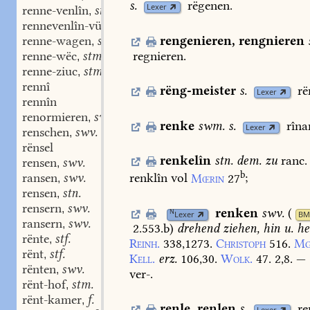
s.
rëgenen.
Lexer
renne-venlîn
stn.
,
rennevenlîn-vüerer
stm.
,
rengenieren
,
rengnieren
renne-wagen
stm.
,
renne-wëc
stm.
regnieren.
,
renne-ziuc
stm.
,
rennî
rëng-meister
s.
rë
Lexer
rennîn
renormieren
swv.
,
renke
swm.
s.
rîna
Lexer
renschen
swv. swm.
,
rënsel
renkelîn
stn.
dem.
zu
ranc.
rensen
swv.
,
b
ransen
swv.
renklîn
vol
Mœrin
27
;
,
rensen
stn.
,
rensern
swv.
,
renken
swv.
(
N
Lexer
BM
ransern
swv.
,
2.553.b
)
drehend
ziehen,
hin
u.
he
rënte
stf.
,
Reinh.
338,1273.
Christoph
516.
Mg
rënt
stf.
,
Kell.
erz.
106,30.
Wolk.
47.
2,8.
—
rënten
swv.
,
ver-.
rënt-hof
stm.
,
rënt-kamer
f.
,
renle
,
renlen
s.
re