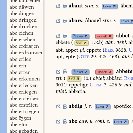
abe buosemen
âbant
stm.
s.
âbent
abe däwen
Lexer
abe dingen
abe dringen
âbars
,
âbasel
stm.
s.
Lexer
abe drücken
abe eichen
abbet
N
Lexer
FindeB
abe eischen
ebbete
(
1.2.b
)
abt.
;
nebf.
ab
BMZ
abe erdræjen
abt,
appet
pl.
eppete
(
Elis.
9828.
U
abe erdröuwen
apt,
epte
(
Otte
29.
425.
468
).
aus
l
abe erîlen
abe ern
abbete
N
abe erren
Lexer
FindeB
stf.
(
ib.
)
abtei;
abbâtei
Ren
abe erkennen
BMZ
9011
;
eppetige
Germ.
3.
426,6
;
md.
abe erlecken
mlat.
abbatia.
abe erliegen
abe erstërben
abe erstrîten
abdig
f.
s.
apotêke.
Lexer
abe ertriegen
abe ëʒʒen
abe
adv.
u.
conj.
s.
Lexer
abe gân
abe gebaden