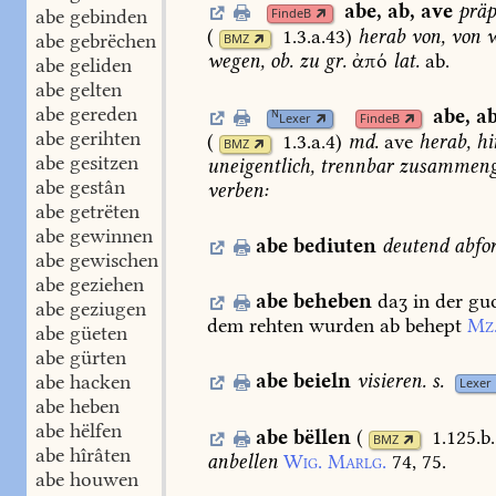
abe
,
ab
,
ave
präp
abe gebinden
FindeB
(
1.3.a.43
)
herab
von,
von
w
abe gebrëchen
BMZ
wegen,
ob.
zu
gr.
ἀπό
lat.
ab.
abe geliden
abe gelten
abe gereden
abe
,
a
N
Lexer
FindeB
abe gerihten
(
1.3.a.4
)
md.
ave
herab,
hi
BMZ
abe gesitzen
uneigentlich,
trennbar
zusammenge
abe gestân
verben:
abe getrëten
abe gewinnen
abe
bediuten
deutend
abfo
abe gewischen
abe geziehen
abe
beheben
daʒ
in
der
gu
abe geziugen
dem
rehten
wurden
ab
behept
Mz
abe güeten
abe gürten
abe
beieln
visieren.
s.
abe hacken
Lexer
abe heben
abe hëlfen
abe
bëllen
(
1.125.b
BMZ
abe hîrâten
anbellen
Wig.
Marlg.
74,
75.
abe houwen