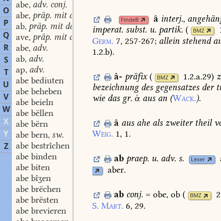
abe
adv. conj.
,
O
abe
präp. mit dat.
,
â
interj.
,
angehän
FindeB
P
ab
präp. mit dat.
,
imperat.
subst.
u.
partik.
(
BMZ
Q
ave
präp. mit dat.
,
Germ.
7,
257-267
;
allein
stehend
au
R
abe
adv.
,
1.2.b
)
.
ab
adv.
S
,
ap
adv.
,
T
â-
präfix
(
1.2.a.29
)
z
BMZ
abe bediuten
U
bezeichnung
des
gegensatzes
der
t
abe beheben
V
wie
das
gr.
ἀ
aus
an
(
Wack.
).
abe beieln
W
abe bëllen
X
â
aus
ahe
als
zweiter
theil
v
abe bërn
Y
Weig.
1,
1.
abe bern
sw.
,
abe bestrîchen
Z
abe binden
ab
praep.
u.
adv.
s.
Lexer
abe biten
aber.
abe bîʒen
abe brëchen
ab
conj.
=
obe,
ob
(
2
BMZ
abe brësten
S.
Mart.
6,
29.
abe brevieren