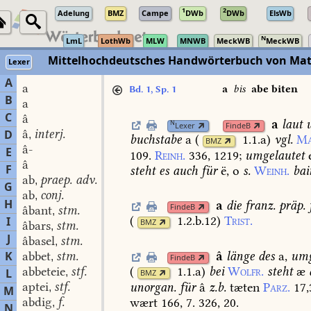
1
2
Adelung
BMZ
Campe
DWb
DWb
ElsWb
N
LmL
LothWb
MLW
MNWB
MeckWB
MeckWB
Mittelhochdeutsches Handwörterbuch von Mat
Lexer
A
a
a
bis
abe biten
Bd. 1, Sp. 1
B
a
C
â
a
laut
u
N
Lexer
FindeB
â
interj.
D
,
buchstabe
a
(
1.1.a
)
vgl.
Ma
BMZ
â-
E
109.
Reinh.
336,
1219
;
umgelautet
e
â
F
steht
es
auch
für
ë,
o
s.
Weinh.
bai
ab
praep. adv.
,
G
ab
conj.
,
H
a
die
franz.
präp.
FindeB
âbant
stm.
,
(
1.2.b.12
)
Trist.
I
BMZ
âbars
stm.
,
J
âbasel
stm.
,
â
länge
des
a,
umg
K
abbet
stm.
,
FindeB
abbeteie
stf.
(
1.1.a
)
bei
Wolfr.
steht
æ
L
,
BMZ
aptei
stf.
unorgan.
für
â
z.b.
tæten
Parz.
17,
,
M
abdig
f.
wært
166,
7.
326,
20.
,
N